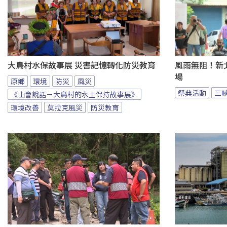
大鳥村水保故事展 災害記憶轉化防災教育
風雨無阻！新
場
原鄉
環境
防災
風災
祭典活動
三
《山會說話－大鳥村的水土保持故事展》
環境改善
莫拉克風災
防災教育