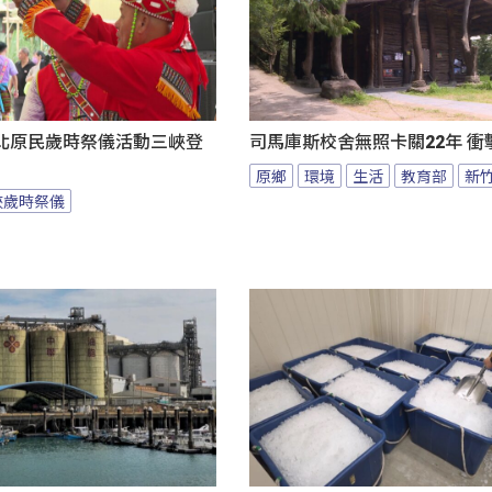
北原民歲時祭儀活動三峽登
司馬庫斯校舍無照卡關22年 衝
原鄉
環境
生活
教育部
新
峽歲時祭儀