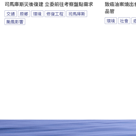
司馬庫斯災後復建 立委前往考察盤點需求
致癌油案燒出
品管
交通
原鄉
環境
修復工程
司馬庫斯
環境
社會
颱風影響