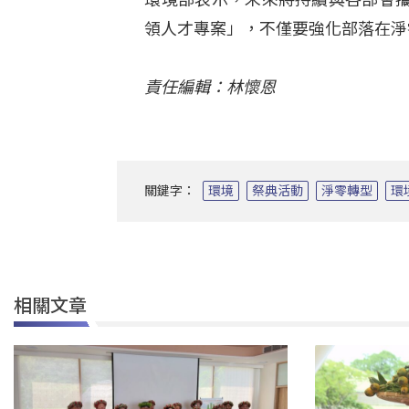
領人才專案」，不僅要強化部落在淨
責任編輯：林懷恩
關鍵字：
環境
祭典活動
淨零轉型
環
相關文章