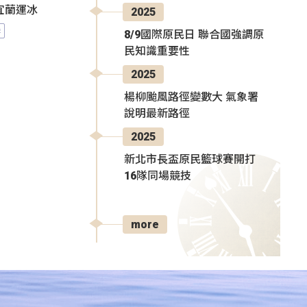
宜蘭運冰
2025
港
8/9國際原民日 聯合國強調原
民知識重要性
2025
楊柳颱風路徑變數大 氣象署
說明最新路徑
2025
新北市長盃原民籃球賽開打
16隊同場競技
more