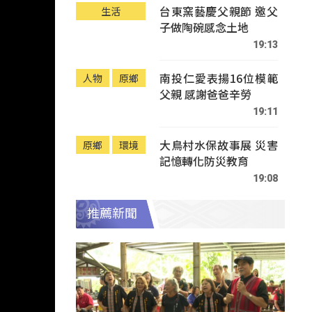
台東窯藝慶父親節 邀父
生活
子做陶碗感念土地
19:13
南投仁愛表揚16位模範
人物
原鄉
父親 感謝爸爸辛勞
19:11
大鳥村水保故事展 災害
原鄉
環境
記憶轉化防災教育
19:08
推薦新聞