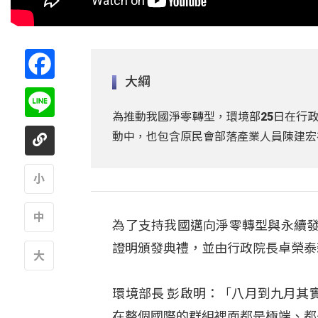
Facebook
大綱
Line
為推動我國淨零轉型，環境部25日在行
動中，也包含原民會部落產業人員陳建宏
A
為了支持我國邁向淨零轉型與永續發
A
證明頒發典禮，並由行政院長卓榮泰
A
環境部長 彭啟明：「八月到九月其
在整個國際的群組裡面都是極端、都