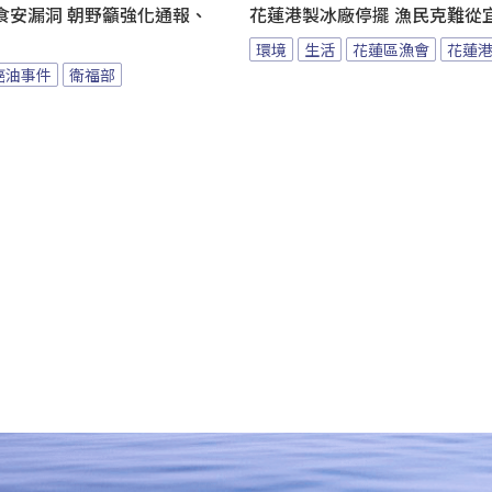
食安漏洞 朝野籲強化通報、
花蓮港製冰廠停擺 漁民克難從
環境
生活
花蓮區漁會
花蓮
癌油事件
衛福部