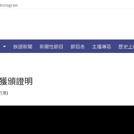
Instagram
族語新聞
新聞性節目
節目表
主播專區
歷史上
表獲頒證明
巴萬)