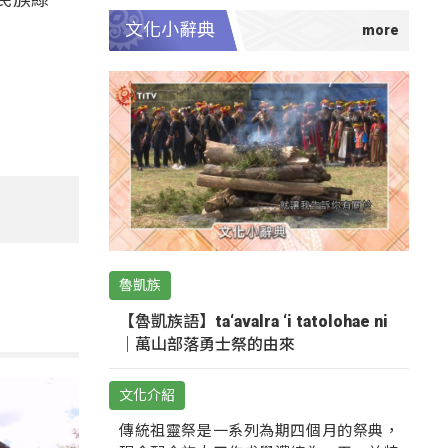
文化小辭典
魯凱族
【魯凱族語】ta‘avalra ‘i tatolohae ni
｜萬山部落勇士祭的由來
文化介紹
傳統祖靈祭是一系列為期四個月的祭典，