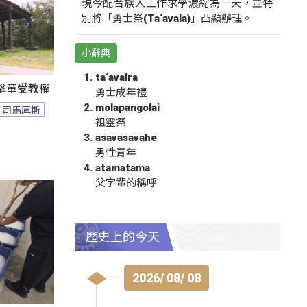
現今配合族人工作求學濃縮為一天，並特
別將「勇士祭(Ta‘avala)」凸顯辦理。
小辭典
ta‘avalra
擊童受教權
勇士成年禮
molapangolai
竹司馬庫斯
祖靈祭
asavasavahe
男性青年
atamatama
父字輩的稱呼
歷史上的今天
2026/ 08/ 08