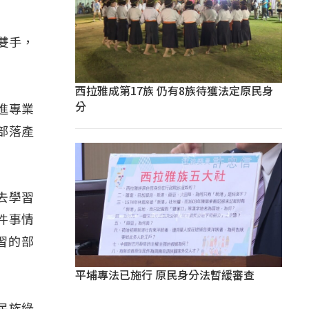
雙手，
西拉雅成第17族 仍有8族待獲法定原民身
分
進專業
部落產
去學習
件事情
習的部
平埔專法已施行 原民身分法暫緩審查
民族綠