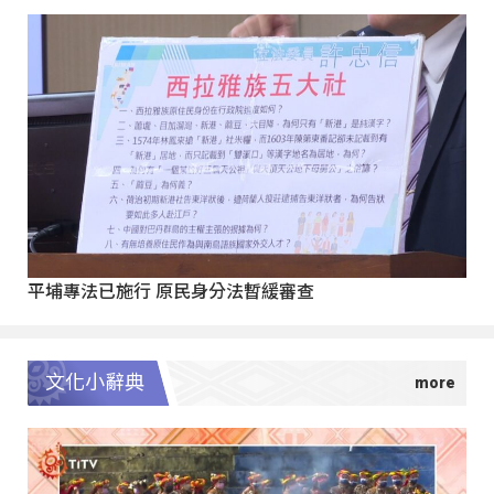
平埔專法已施行 原民身分法暫緩審查
文化小辭典