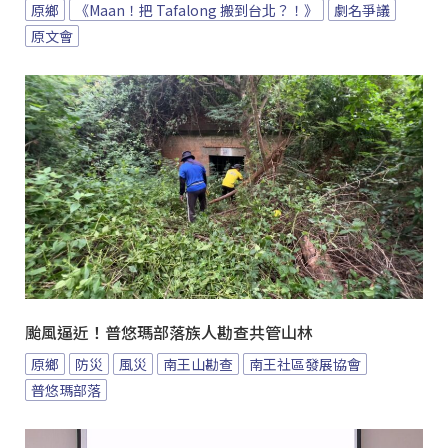
原鄉
《Maan！把 Tafalong 搬到台北？！》
劇名爭議
原文會
颱風逼近！普悠瑪部落族人勘查共管山林
原鄉
防災
風災
南王山勘查
南王社區發展協會
普悠瑪部落