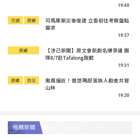
19:40
司馬庫斯災後復建 立委前往考察盤點
交通
原鄉
需求
19:37
【涉己新聞】原文會新劇名爆爭議 團
原鄉
隊8/7赴Tafalong致歉
19:31
颱風逼近！普悠瑪部落族人勘查共管
原鄉
防災
山林
19:20
推薦新聞