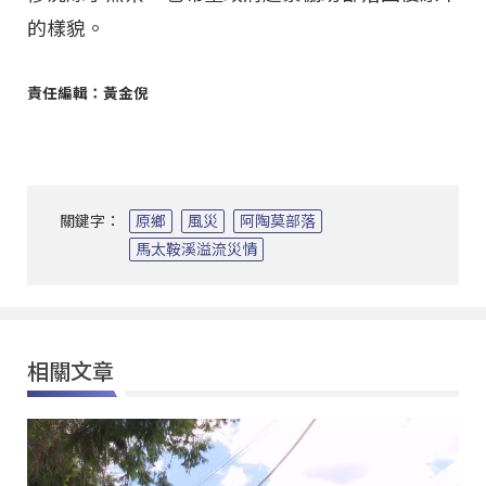
的樣貌。
責任編輯：黃金倪
關鍵字：
原鄉
風災
阿陶莫部落
馬太鞍溪溢流災情
相關文章