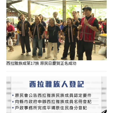
西拉雅族成第17族 原民日慶賀正名成功