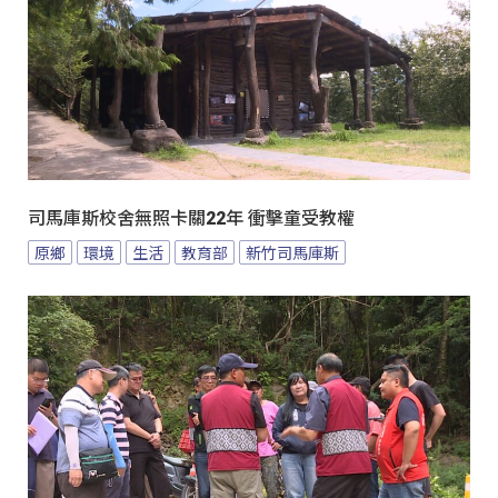
司馬庫斯校舍無照卡關22年 衝擊童受教權
原鄉
環境
生活
教育部
新竹司馬庫斯