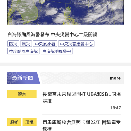
白海豚颱風海警發布 中央災變中心二級開設
防災
風災
中央氣象署
中央災害應變中心
中度颱風白海豚
白海豚颱風警報
最新新聞
長耀盃未來聯盟開打 UBA和SBL同場
體育
競技
19:47
司馬庫斯校舍無照卡關22年 衝擊童受
原鄉
環境
教權