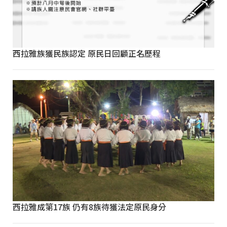
西拉雅族獲民族認定 原民日回顧正名歷程
西拉雅成第17族 仍有8族待獲法定原民身分