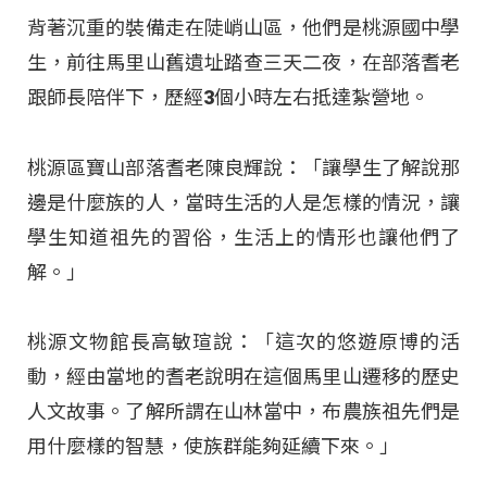
背著沉重的裝備走在陡峭山區，他們是桃源國中學
生，前往馬里山舊遺址踏查三天二夜，在部落耆老
跟師長陪伴下，歷經3個小時左右抵達紮營地。
桃源區寶山部落耆老陳良輝說：「讓學生了解說那
邊是什麼族的人，當時生活的人是怎樣的情況，讓
學生知道祖先的習俗，生活上的情形也讓他們了
解。」
桃源文物館長高敏瑄說：「這次的悠遊原博的活
動，經由當地的耆老說明在這個馬里山遷移的歷史
人文故事。了解所謂在山林當中，布農族祖先們是
用什麼樣的智慧，使族群能夠延續下來。」