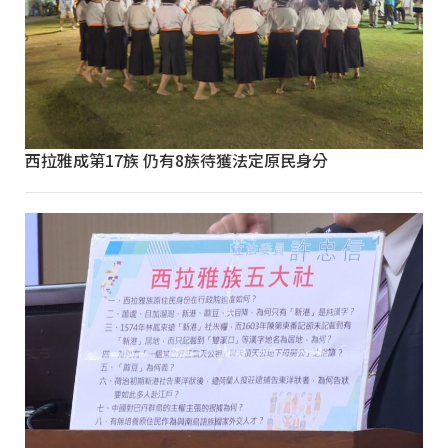
西拉雅成第17族 仍有8族待獲法定原民身分