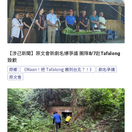
【涉己新聞】原文會新劇名爆爭議 團隊8/7赴Tafalong
致歉
原鄉
《Maan！把 Tafalong 搬到台北？！》
劇名爭議
原文會