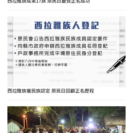
西拉雅族成第17族 原民日慶賀正名成功
西拉雅族獲民族認定 原民日回顧正名歷程