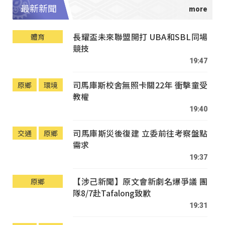
最新新聞
長耀盃未來聯盟開打 UBA和SBL同場
體育
競技
19:47
司馬庫斯校舍無照卡關22年 衝擊童受
原鄉
環境
教權
19:40
司馬庫斯災後復建 立委前往考察盤點
交通
原鄉
需求
19:37
【涉己新聞】原文會新劇名爆爭議 團
原鄉
隊8/7赴Tafalong致歉
19:31