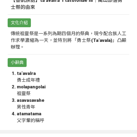
【魯凱族語】ta‘avalra ‘i tatolohae ni｜萬山部落勇
士祭的由來
文化介紹
傳統祖靈祭是一系列為期四個月的祭典，現今配合族人工
作求學濃縮為一天，並特別將「勇士祭(Ta‘avala)」凸顯
辦理。
小辭典
ta‘avalra
勇士成年禮
molapangolai
祖靈祭
asavasavahe
男性青年
atamatama
父字輩的稱呼