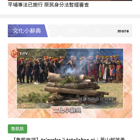
平埔專法已施行 原民身分法暫緩審查
文化小辭典
魯凱族