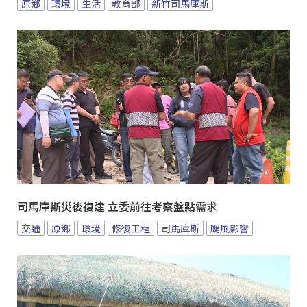
原鄉
環境
生活
教育部
新竹司馬庫斯
司馬庫斯災後復建 立委前往考察盤點需求
交通
原鄉
環境
修復工程
司馬庫斯
颱風影響