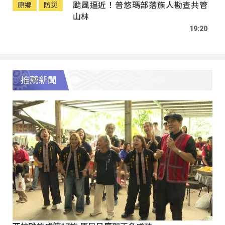
颱風逼近！普悠瑪部落族人勘查共管
原鄉
防災
山林
19:20
推薦新聞