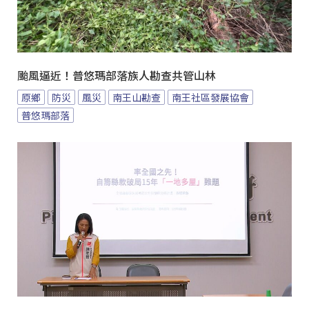
颱風逼近！普悠瑪部落族人勘查共管山林
原鄉
防災
風災
南王山勘查
南王社區發展協會
普悠瑪部落