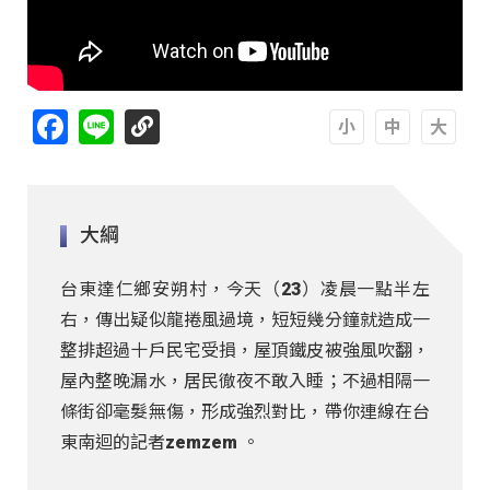
Facebook
Line
A
A
A
大綱
台東達仁鄉安朔村，今天（23）凌晨一點半左
右，傳出疑似龍捲風過境，短短幾分鐘就造成一
整排超過十戶民宅受損，屋頂鐵皮被強風吹翻，
屋內整晚漏水，居民徹夜不敢入睡；不過相隔一
條街卻毫髮無傷，形成強烈對比，帶你連線在台
東南迴的記者zemzem 。