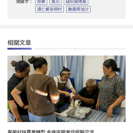
關鍵字：
原鄉
風災
疑似龍捲風
達仁鄉安朔村
颱風樺加沙
相關文章
嘉蘭村拚農業轉型 金峰說明會促經驗交流