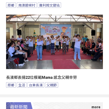
原鄉
南澳碧候村
撒利姆文健站
長濱鄉表揚22位模範Mama 感念父親辛勞
原鄉
生活
台東長濱
父親節
最新新聞