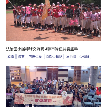
法治國小辦棒球交流賽 4縣市隊伍共襄盛舉
原鄉
體育
南投仁愛
原鄉少棒隊
法治國小少棒隊