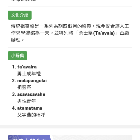
文化介紹
傳統祖靈祭是一系列為期四個月的祭典，現今配合族人工
作求學濃縮為一天，並特別將「勇士祭(Ta‘avala)」凸顯
辦理。
小辭典
ta‘avalra
勇士成年禮
molapangolai
祖靈祭
asavasavahe
男性青年
atamatama
父字輩的稱呼