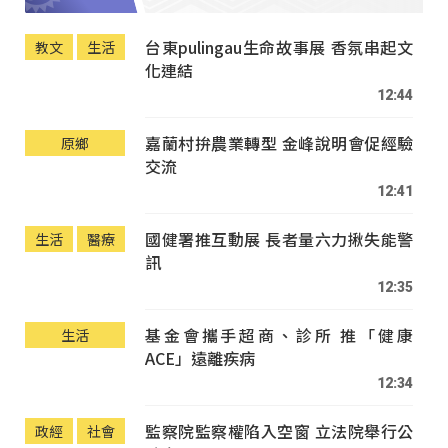
台東pulingau生命故事展 香氛串起文
教文
生活
化連結
12:44
嘉蘭村拚農業轉型 金峰說明會促經驗
原鄉
交流
12:41
國健署推互動展 長者量六力揪失能警
生活
醫療
訊
12:35
基金會攜手超商、診所 推「健康
生活
ACE」遠離疾病
12:34
監察院監察權陷入空窗 立法院舉行公
政經
社會