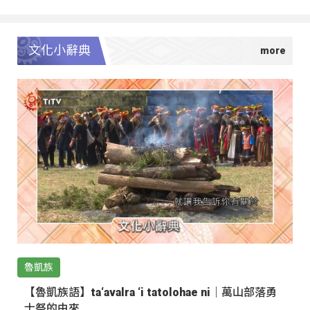
文化小辭典
魯凱族
【魯凱族語】ta‘avalra ‘i tatolohae ni｜萬山部落勇
士祭的由來