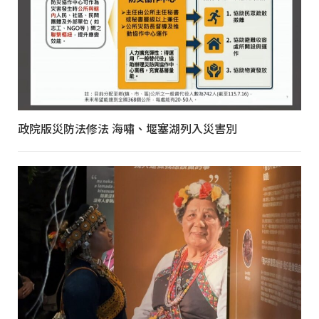
政院版災防法修法 海嘯、堰塞湖列入災害別