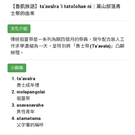
【魯凱族語】ta‘avalra ‘i tatolohae ni｜萬山部落勇
士祭的由來
文化介紹
傳統祖靈祭是一系列為期四個月的祭典，現今配合族人工
作求學濃縮為一天，並特別將「勇士祭(Ta‘avala)」凸顯
辦理。
小辭典
ta‘avalra
勇士成年禮
molapangolai
祖靈祭
asavasavahe
男性青年
atamatama
父字輩的稱呼