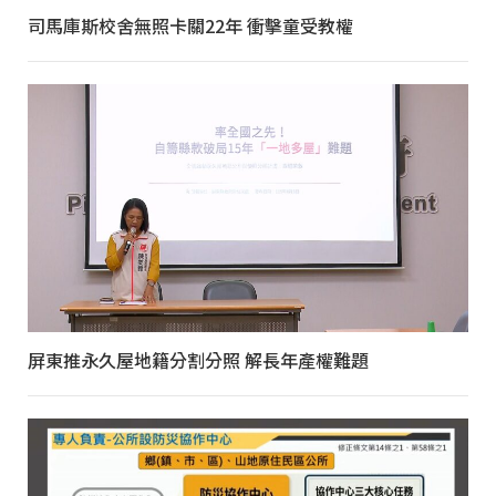
司馬庫斯校舍無照卡關22年 衝擊童受教權
屏東推永久屋地籍分割分照 解長年產權難題