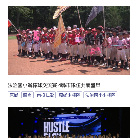
法治國小辦棒球交流賽 4縣市隊伍共襄盛舉
原鄉
體育
南投仁愛
原鄉少棒隊
法治國小少棒隊