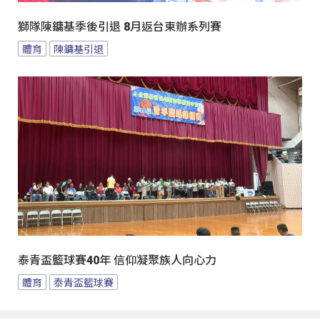
獅隊陳鏞基季後引退 8月返台東辦系列賽
體育
陳鏞基引退
泰青盃籃球賽40年 信仰凝聚族人向心力
體育
泰青盃籃球賽