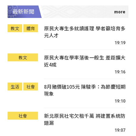
最新新聞
原民大專生多就讀護理 學者籲培育多
教文
體育
元人才
19:19
原民大專在學率落後一般生 差距擴大
教文
近4成
19:16
8月豬價破105元 陳駿季：為節慶短期
生活
社會
現象
19:10
新北原民社宅欠租千萬 將建置系統防
社會
錯漏
19:07