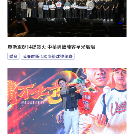
瓊斯盃8/14燃戰火 中華男籃陣容星光熠熠
體育
威廉瓊斯盃國際籃球邀請賽