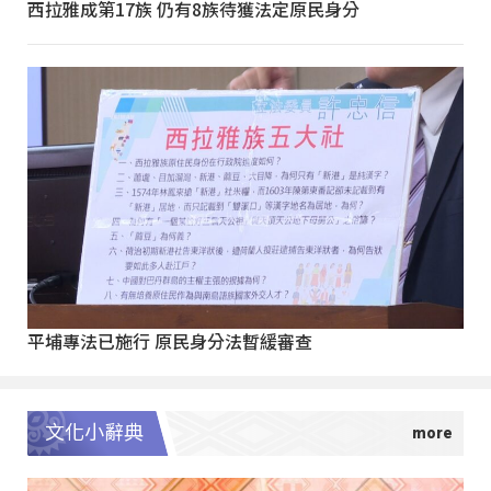
西拉雅成第17族 仍有8族待獲法定原民身分
平埔專法已施行 原民身分法暫緩審查
文化小辭典