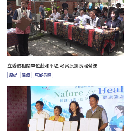
立委偕相關單位赴和平區 考察原鄉長照營運
原鄉
醫療
原鄉長照