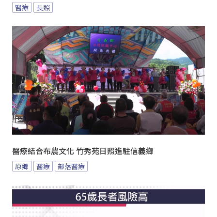
醫療
長照
醫療結合布農文化 竹秀苑日照進駐信義鄉
原鄉
醫療
部落醫療