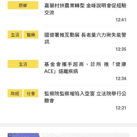
嘉蘭村拚農業轉型 金峰說明會促經驗
原鄉
交流
12:41
國健署推互動展 長者量六力揪失能警
生活
醫療
訊
12:35
基金會攜手超商、診所 推「健康
生活
ACE」遠離疾病
12:34
監察院監察權陷入空窗 立法院舉行公
政經
社會
聽會
12:21