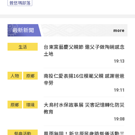
普悠瑪部落
最新新聞
台東窯藝慶父親節 邀父子做陶碗感念
生活
土地
19:13
南投仁愛表揚16位模範父親 感謝爸爸
人物
原鄉
辛勞
19:11
大鳥村水保故事展 災害記憶轉化防災
原鄉
環境
教育
19:08
風雨無阻！新北原民歲時祭儀活動三
祭典活動