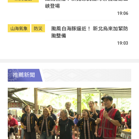
峽登場
19:06
颱風白海豚逼近！ 新北烏來加緊防
山海氣象
防災
颱整備
19:03
推薦新聞