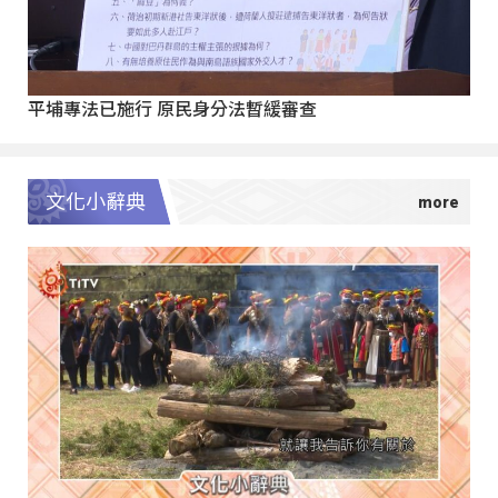
平埔專法已施行 原民身分法暫緩審查
文化小辭典