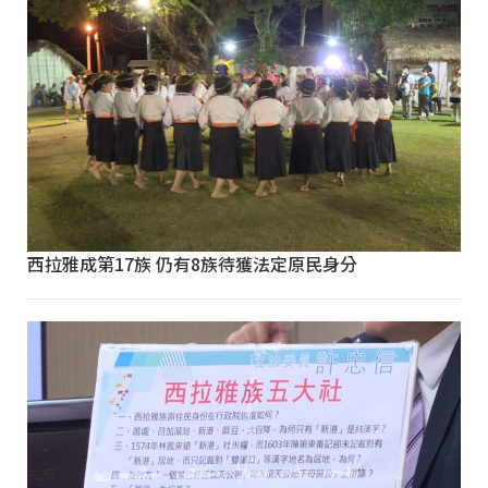
西拉雅成第17族 仍有8族待獲法定原民身分