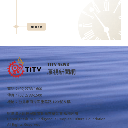
more
TITV NEWS
原視新聞網
電話：(02)2788-1600
傳真：(02)2788-1500
地址：台北市南港區重陽路 120 號 5 樓
財團法人原住民族文化事業基金會 版權所有
Copyright © 2021 Indigenous Peoples Cultural Foundation
All Rights Reserved .