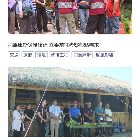
司馬庫斯災後復建 立委前往考察盤點需求
交通
原鄉
環境
修復工程
司馬庫斯
颱風影響