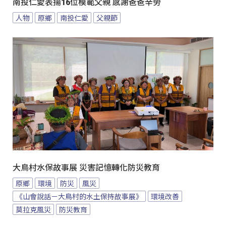
南投仁愛表揚16位模範父親 感謝爸爸辛勞
人物
原鄉
南投仁愛
父親節
大鳥村水保故事展 災害記憶轉化防災教育
原鄉
環境
防災
風災
《山會說話－大鳥村的水土保持故事展》
環境改善
莫拉克風災
防災教育