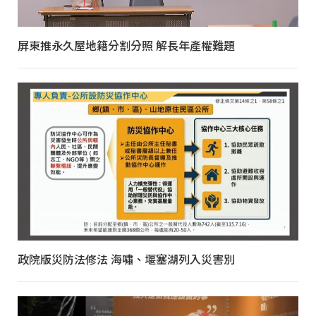
屏東推永久屋地籍分割分照 解長年產權難題
政院版災防法修法 海嘯、堰塞湖列入災害別