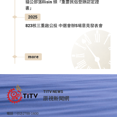
貓公部落Ilisin 頒「重要民俗登錄認定證
書」
2025
823核三重啟公投 中選會辦5場意見發表會
more
TITV NEWS
原視新聞網
電話：(02)2788-1600