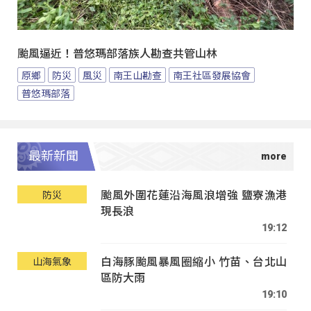
颱風逼近！普悠瑪部落族人勘查共管山林
原鄉
防災
風災
南王山勘查
南王社區發展協會
普悠瑪部落
最新新聞
颱風外圍花蓮沿海風浪增強 鹽寮漁港
防災
現長浪
19:12
白海豚颱風暴風圈縮小 竹苗、台北山
山海氣象
區防大雨
19:10