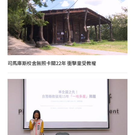
司馬庫斯校舍無照卡關22年 衝擊童受教權