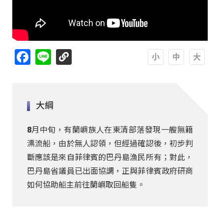
Facebook
Line
A
A
A
大綱
8月中旬，有蘭嶼族人在東清部落發現一艘無籍
漂流船，由於無人認領，但經過確認後，初步判
斷應該是來自菲律賓的巴丹島漁民所有；對此，
巴丹島省議員已出面協調，正與菲律賓政府研商
如何協助船主前往蘭嶼取回船隻。