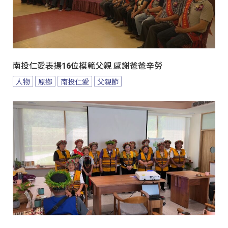
南投仁愛表揚16位模範父親 感謝爸爸辛勞
人物
原鄉
南投仁愛
父親節