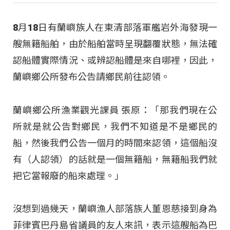
8月18日有蘭嶼族人在東清部落軍艦岩外海發現一
艘無籍船舶，由於船舶當時呈現翻覆狀態，無法確
認船體實際情況、或辨認船體是來自哪裡，因此，
蘭嶼鄉公所發布公告請鄉民前往認領。
蘭嶼鄉公所漁業觀光課員 張原：「那我們現在公
所就是就公告對鄉民，我們不知道是不是鄉民的
船，然後我們公告一個月的時間來認領，這個船沒
有（人認領）的話就是一個無籍船，無籍船我們就
把它當報廢的船來處理。」
沒想到過幾天，蘭嶼漁人部落族人董恩慈接到身為
菲律賓巴丹島省議員的友人來訊，表示這艘船為巴