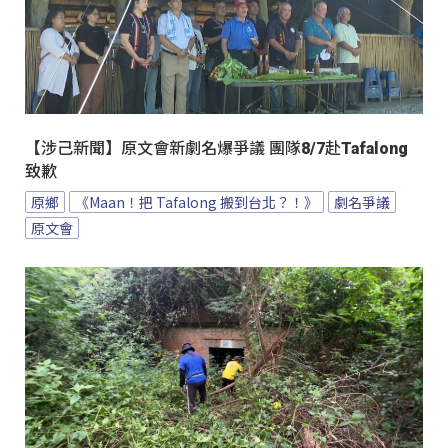
【涉己新聞】原文會新劇名爆爭議 團隊8/7赴Tafalong
致歉
原鄉
《Maan！把 Tafalong 搬到台北？！》
劇名爭議
原文會