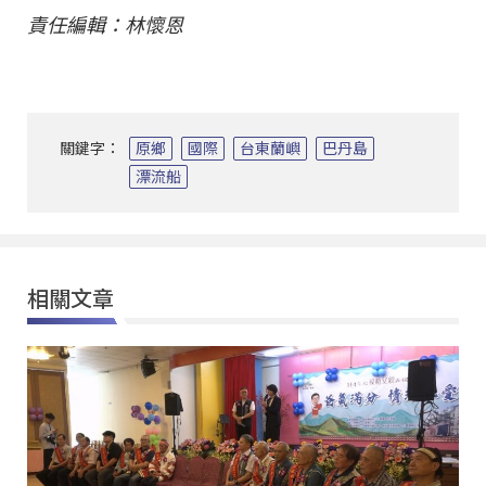
責任編輯：林懷恩
關鍵字：
原鄉
國際
台東蘭嶼
巴丹島
漂流船
相關文章