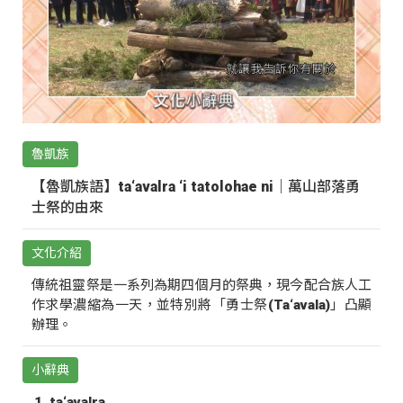
魯凱族
【魯凱族語】ta‘avalra ‘i tatolohae ni｜萬山部落勇
士祭的由來
文化介紹
傳統祖靈祭是一系列為期四個月的祭典，現今配合族人工
作求學濃縮為一天，並特別將「勇士祭(Ta‘avala)」凸顯
辦理。
小辭典
ta‘avalra