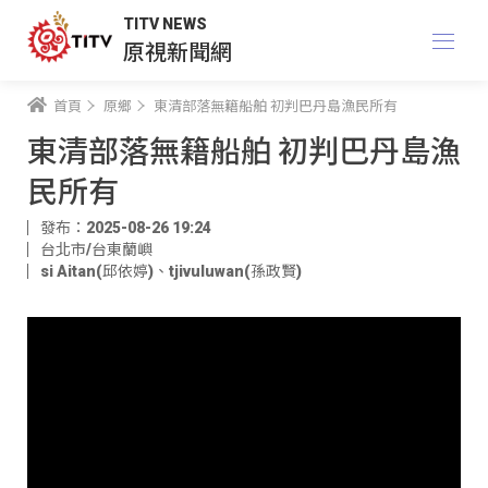
TITV NEWS
原視新聞網
首頁
原鄉
東清部落無籍船舶 初判巴丹島漁民所有
東清部落無籍船舶 初判巴丹島漁
民所有
發布：2025-08-26 19:24
台北市/台東蘭嶼
si Aitan(邱依婷)
、
tjivuluwan(孫政賢)