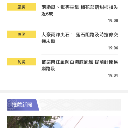
兩颱風、猴害夾擊 梅花部落甜柿損失
風災
近6成
19:08
大豪雨炸尖石！ 落石阻路及時搶修交
防災
通未斷
19:06
苗栗南庄嚴防白海豚颱風 提前封閉易
防災
崩路段
19:04
推薦新聞