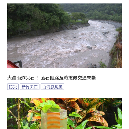
大豪雨炸尖石！ 落石阻路及時搶修交通未斷
防災
新竹尖石
白海豚颱風