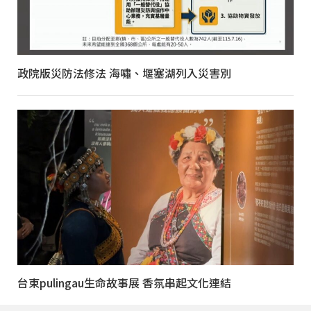
政院版災防法修法 海嘯、堰塞湖列入災害別
台東pulingau生命故事展 香氛串起文化連結