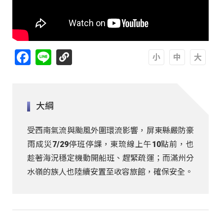
Facebook
Line
A
A
A
大綱
受西南氣流與颱風外圍環流影響，屏東縣嚴防豪
雨成災7/29停班停課，東琉線上午10點前，也
趁著海況穩定機動開船班、趕緊疏運；而滿州分
水嶺的族人也陸續安置至收容旅館，確保安全。