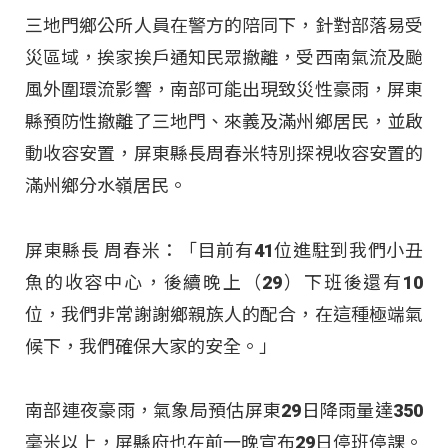
三地門鄉公所人員在警方的陪同下，針對部落易受
災區域，挨家挨戶通知民眾撤離，受西南氣流及颱
風外圍環流影響，南部可能出現致災性豪雨，屏東
縣預防性撤離了三地門、來義及滿州鄉居民，並啟
動收容安置，屏東縣長周春米特別探視收容安置的
滿州鄉分水嶺居民。
屏東縣長 周春米：「目前有41位進駐到我們小丑
魚的收容中心，後續晚上（29）下班後還有10
位，我們非常謝謝鄉親族人的配合，在這種極端氣
候下，我們確保大家的安全。」
南部連夜豪雨，氣象局預估屏東29日降雨量達350
毫米以上，屏縣府也在前一晚宣布29日停班停課。