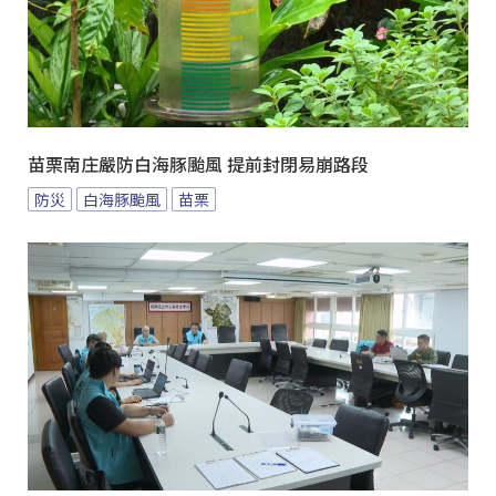
苗栗南庄嚴防白海豚颱風 提前封閉易崩路段
防災
白海豚颱風
苗栗