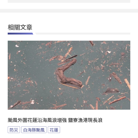
相關文章
颱風外圍花蓮沿海風浪增強 鹽寮漁港現長浪
防災
白海豚颱風
花蓮