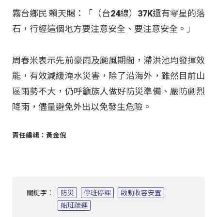
霧台鄉民 賴天賜：「（台24線）37K還有零星的落
石，行經這個地方要注意安全、要注意安全。」
周春米表示先前豪雨及颱風期間，滯洪池均發揮效
能，有效減緩淹水災害，除了沿海外，雖然目前山
區雨勢不大，仍呼籲族人做好防災準備、嚴防劇烈
降雨，儘量避免外出以免發生危險。
責任編輯：黃金倪
關鍵字：
防災
停班停課
啟動收容安置
船班疏運