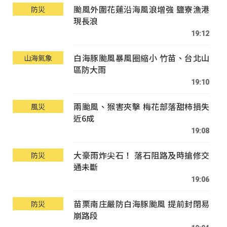
颱風外圍花蓮沿海風浪增強 鹽寮漁港
防災
現長浪
19:12
白海豚颱風暴風圈縮小 竹苗、台北山
山海氣象
區防大雨
19:10
兩颱風、猴害夾擊 梅花部落甜柿損失
風災
近6成
19:08
大豪雨炸尖石！ 落石阻路及時搶修交
防災
通未斷
19:06
苗栗南庄嚴防白海豚颱風 提前封閉易
防災
崩路段