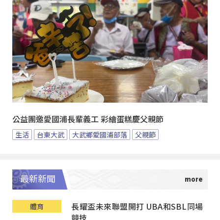
公益團邀愛國浦長輩義工 彩繪蛋糕慶父親節
生活
台東大武
大武鄉愛國浦部落
父親節
最新新聞
長耀盃未來聯盟開打 UBA和SBL同場
體育
競技