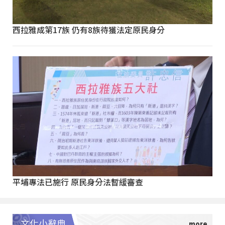
西拉雅成第17族 仍有8族待獲法定原民身分
平埔專法已施行 原民身分法暫緩審查
文化小辭典