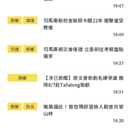
19:47
司馬庫斯校舍無照卡關22年 衝擊童受
原鄉
環境
教權
19:40
司馬庫斯災後復建 立委前往考察盤點
交通
原鄉
需求
19:37
【涉己新聞】原文會新劇名爆爭議 團
原鄉
隊8/7赴Tafalong致歉
19:31
颱風逼近！普悠瑪部落族人勘查共管
原鄉
防災
山林
19:20