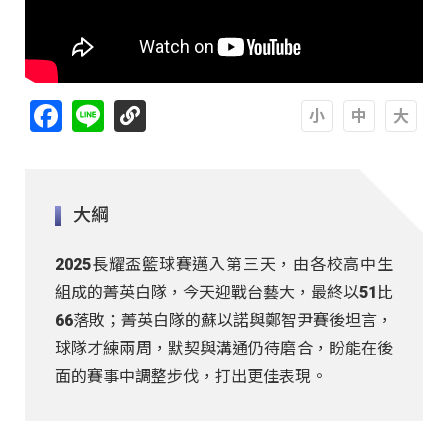
Facebook
Line
A
A
A
大綱
2025長耀盃籃球賽邁入第三天，由各校高中生
組成的菁英白隊，今天迎戰台藝大，最終以51比
66落敗；菁英白隊的蘇以諾與鄭智尹賽後坦言，
球隊才練兩周，默契與溝通仍待磨合，盼能在後
面的賽事中調整步伐，打出更佳表現。