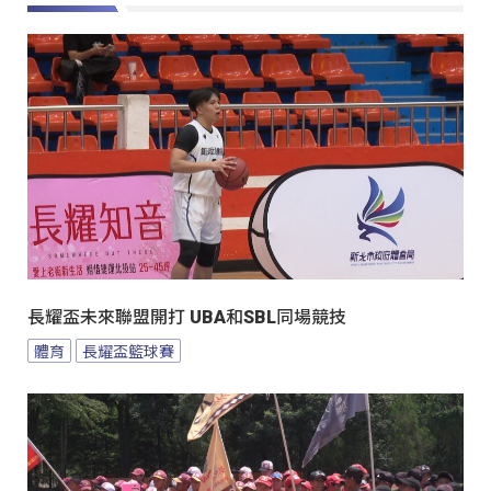
長耀盃未來聯盟開打 UBA和SBL同場競技
體育
長耀盃籃球賽