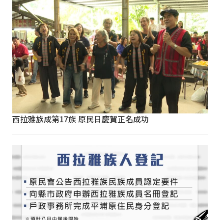
西拉雅族成第17族 原民日慶賀正名成功