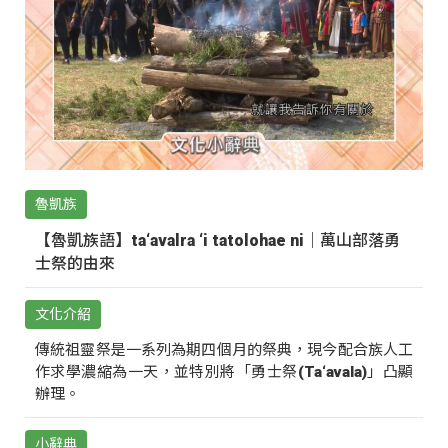
魯凱族
【魯凱族語】ta‘avalra ‘i tatolohae ni｜萬山部落勇
士祭的由來
文化介紹
傳統祖靈祭是一系列為期四個月的祭典，現今配合族人工
作求學濃縮為一天，並特別將「勇士祭(Ta‘avala)」凸顯
辦理。
小辭典