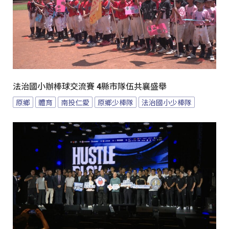
法治國小辦棒球交流賽 4縣市隊伍共襄盛舉
原鄉
體育
南投仁愛
原鄉少棒隊
法治國小少棒隊