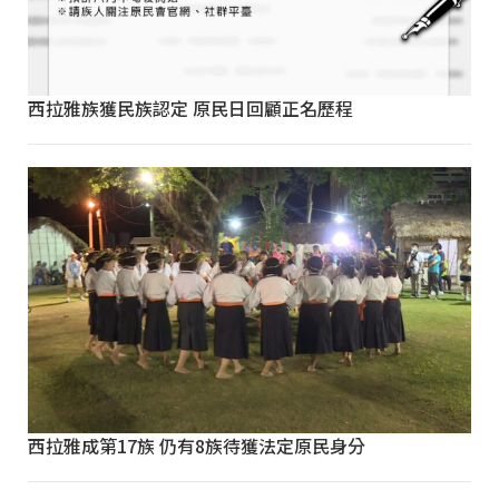
西拉雅族獲民族認定 原民日回顧正名歷程
西拉雅成第17族 仍有8族待獲法定原民身分