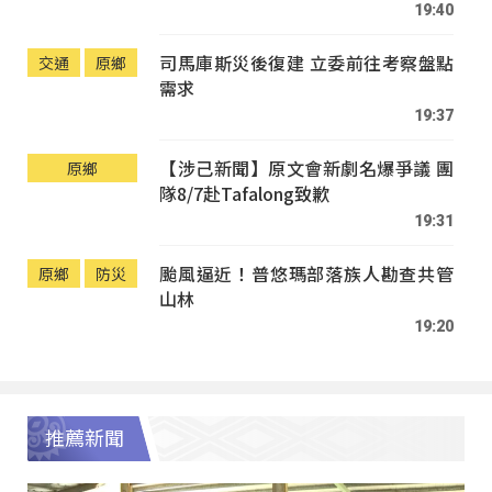
19:40
司馬庫斯災後復建 立委前往考察盤點
交通
原鄉
需求
19:37
【涉己新聞】原文會新劇名爆爭議 團
原鄉
隊8/7赴Tafalong致歉
19:31
颱風逼近！普悠瑪部落族人勘查共管
原鄉
防災
山林
19:20
推薦新聞