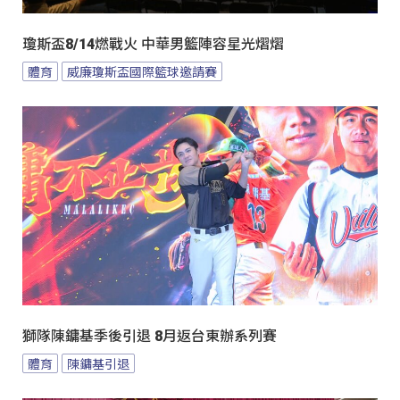
瓊斯盃8/14燃戰火 中華男籃陣容星光熠熠
體育
威廉瓊斯盃國際籃球邀請賽
獅隊陳鏞基季後引退 8月返台東辦系列賽
體育
陳鏞基引退