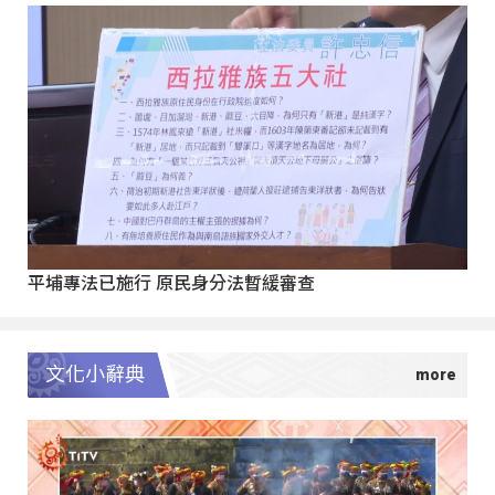
平埔專法已施行 原民身分法暫緩審查
文化小辭典