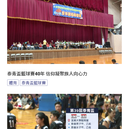
泰青盃籃球賽40年 信仰凝聚族人向心力
體育
泰青盃籃球賽