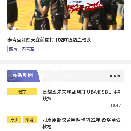
泰青盃連四天宜蘭開打 102隊伍熱血較勁
體育
泰青盃
最新新聞
長耀盃未來聯盟開打 UBA和SBL同場
體育
競技
19:47
司馬庫斯校舍無照卡關22年 衝擊童受
原鄉
環境
教權