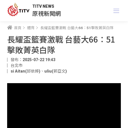
TITV NEWS
原視新聞網
首頁
體育
長耀盃籃賽激戰 台藝大66：51擊敗菁英白隊
長耀盃籃賽激戰 台藝大66：51
擊敗菁英白隊
發布：2025-07-22 19:43
台北市
si Aitan(邱依婷)
、
uliu(郭亞文)