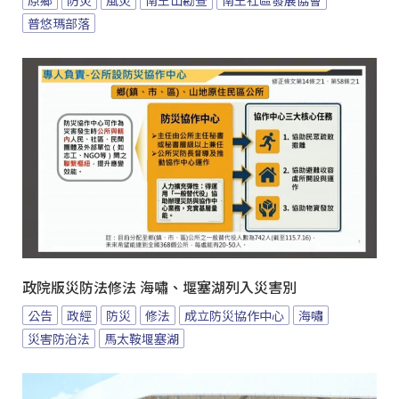
原鄉
防災
風災
南王山勘查
南王社區發展協會
普悠瑪部落
政院版災防法修法 海嘯、堰塞湖列入災害別
公告
政經
防災
修法
成立防災協作中心
海嘯
災害防治法
馬太鞍堰塞湖