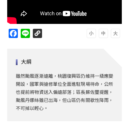
Facebook
Line
A
A
A
大綱
雖然颱風逐漸遠離，桃園復興區仍維持一級應變
開設，國軍與搶修單位全面進駐現場待命，公所
也提前將物資送入偏遠部落；區長蘇佐璽提醒，
颱風丹娜絲雖已出海，但山區仍有間歇性降雨，
不可掉以輕心。