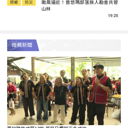
颱風逼近！普悠瑪部落族人勘查共管
原鄉
防災
山林
19:20
推薦新聞