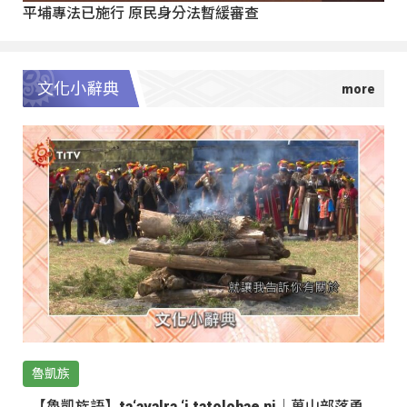
平埔專法已施行 原民身分法暫緩審查
文化小辭典
魯凱族
【魯凱族語】ta‘avalra ‘i tatolohae ni｜萬山部落勇