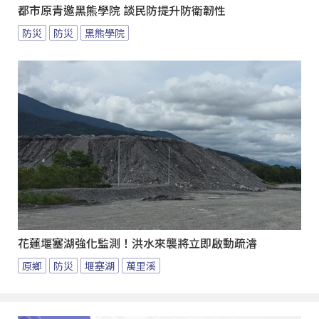
都市原青邀黑熊學院 談民防提升防衛韌性
防災
防災
黑熊學院
花蓮堰塞湖強化監測！洪水來襲將立即啟動疏濬
原鄉
防災
堰塞湖
萬里溪