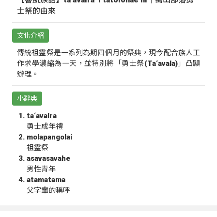
士祭的由來
文化介紹
傳統祖靈祭是一系列為期四個月的祭典，現今配合族人工
作求學濃縮為一天，並特別將「勇士祭(Ta‘avala)」凸顯
辦理。
小辭典
ta‘avalra
勇士成年禮
molapangolai
祖靈祭
asavasavahe
男性青年
atamatama
父字輩的稱呼