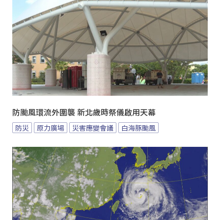
防颱風環流外圍襲 新北歲時祭儀啟用天幕
防災
原力廣場
災害應變會議
白海豚颱風