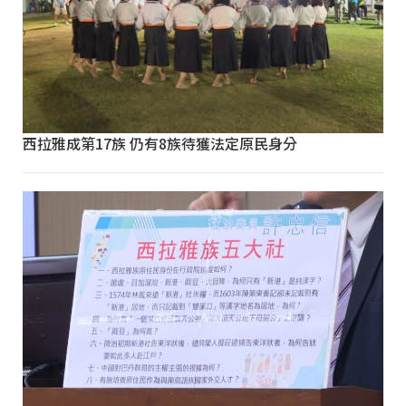
西拉雅成第17族 仍有8族待獲法定原民身分