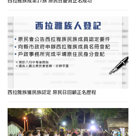
西拉雅族成第17族 原民日慶賀正名成功
西拉雅族獲民族認定 原民日回顧正名歷程