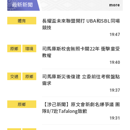
最新新聞
長耀盃未來聯盟開打 UBA和SBL同場
體育
競技
19:47
司馬庫斯校舍無照卡關22年 衝擊童受
原鄉
環境
教權
19:40
司馬庫斯災後復建 立委前往考察盤點
交通
原鄉
需求
19:37
【涉己新聞】原文會新劇名爆爭議 團
原鄉
隊8/7赴Tafalong致歉
19:31