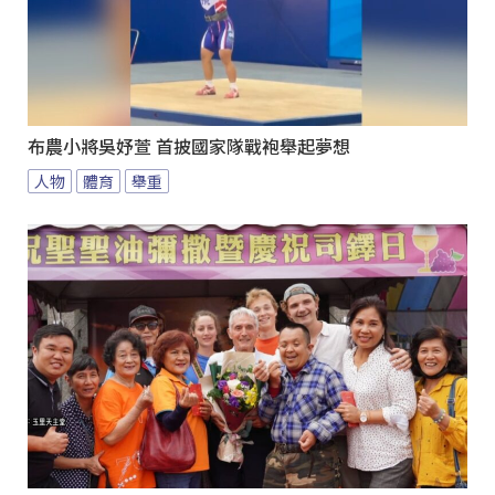
布農小將吳妤萱 首披國家隊戰袍舉起夢想
人物
體育
舉重