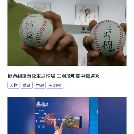
挺過翻車事故重返球場 王羽飛叩關中職選秀
人物
體育
中職
王羽飛