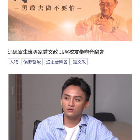
追思寄生蟲專家鍾文政 北醫校友舉辦音樂會
人物
偏鄉醫療
追思音樂會
鍾文政