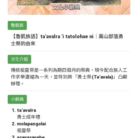
魯凱族
【魯凱族語】ta‘avalra ‘i tatolohae ni｜萬山部落勇
士祭的由來
文化介紹
傳統祖靈祭是一系列為期四個月的祭典，現今配合族人工
作求學濃縮為一天，並特別將「勇士祭(Ta‘avala)」凸顯
辦理。
小辭典
ta‘avalra
勇士成年禮
molapangolai
祖靈祭
asavasavahe