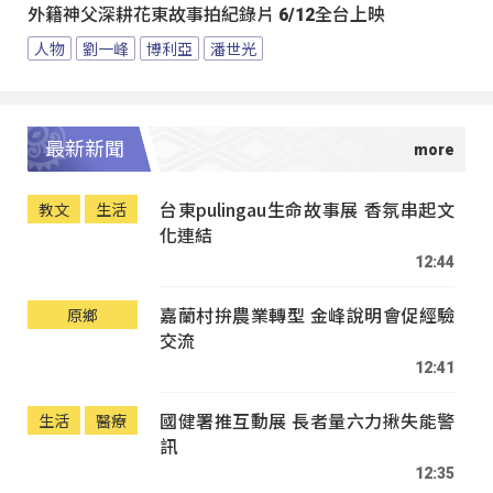
外籍神父深耕花東故事拍紀錄片 6/12全台上映
人物
劉一峰
博利亞
潘世光
最新新聞
台東pulingau生命故事展 香氛串起文
教文
生活
化連結
12:44
嘉蘭村拚農業轉型 金峰說明會促經驗
原鄉
交流
12:41
國健署推互動展 長者量六力揪失能警
生活
醫療
訊
12:35