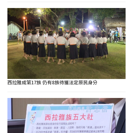
西拉雅成第17族 仍有8族待獲法定原民身分