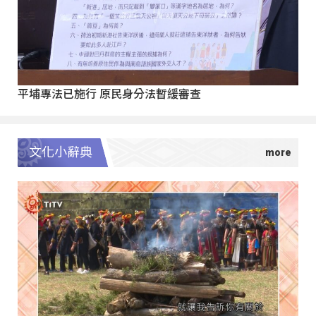
平埔專法已施行 原民身分法暫緩審查
文化小辭典