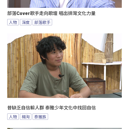
部落Cover歌手走向歌壇 唱出排灣文化力量
人物
深度
部落歌手
昔缺乏自信躲人群 泰雅少年文化中找回自信
人物
楊洵
泰雅族