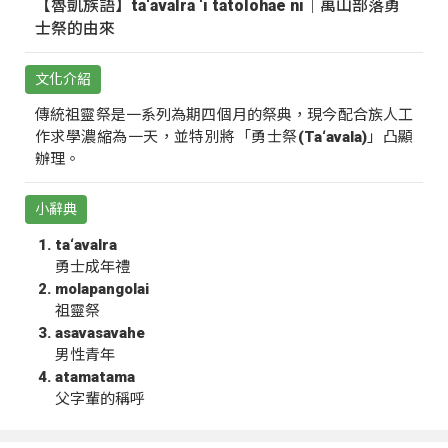
【魯凱族語】ta‘avalra ‘i tatolohae ni｜萬山部落勇
士祭的由來
文化介紹
傳統祖靈祭是一系列為期四個月的祭典，現今配合族人工
作求學濃縮為一天，並特別將「勇士祭(Ta‘avala)」凸顯
辦理。
小辭典
ta‘avalra
勇士成年禮
molapangolai
祖靈祭
asavasavahe
男性青年
atamatama
父字輩的稱呼