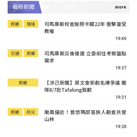
最新新聞
司馬庫斯校舍無照卡關22年 衝擊童受
原鄉
環境
教權
19:40
司馬庫斯災後復建 立委前往考察盤點
交通
原鄉
需求
19:37
【涉己新聞】原文會新劇名爆爭議 團
原鄉
隊8/7赴Tafalong致歉
19:31
颱風逼近！普悠瑪部落族人勘查共管
原鄉
防災
山林
19:20