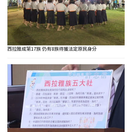
西拉雅成第17族 仍有8族待獲法定原民身分