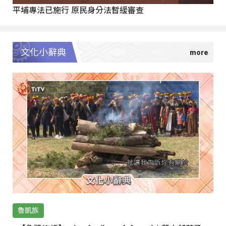
平埔專法已施行 原民身分法暫緩審查
文化小辭典
魯凱族