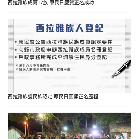
西拉雅族成第17族 原民日慶賀正名成功
西拉雅族獲民族認定 原民日回顧正名歷程