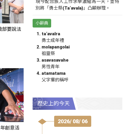
現今配合族人工作求學濃縮為一天，並特
別將「勇士祭(Ta‘avala)」凸顯辦理。
小辭典
政部要說法
ta‘avalra
勇士成年禮
molapangolai
祖靈祭
asavasavahe
男性青年
atamatama
父字輩的稱呼
歷史上的今天
2026/ 08/ 06
秀青年創意活