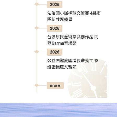
2026
法治國小辦棒球交流賽 4縣市
隊伍共襄盛舉
2026
台澳原民藝術家共創作品 同
登Garma音樂節
2026
公益團邀愛國浦長輩義工 彩
繪蛋糕慶父親節
more