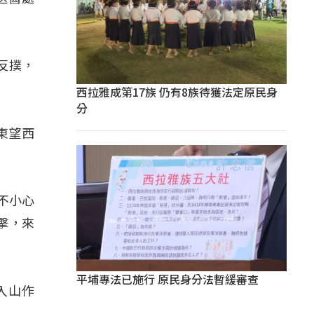
反撲，
西拉雅成第17族 仍有8族待獲法定原民身
分
東望西
不小心
擊，來
平埔專法已施行 原民身分法暫緩審查
入山作