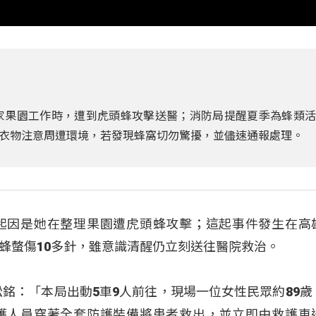
在自家果園工作時，遭到虎頭蜂攻擊送醫；消防局提醒夏季為蜂類
衣物注意周遭環境，若發現蜂窩切勿驚擾，並儘速通報處理。
起因是她在整理果園遭虎頭蜂攻擊；這起事件發生在高
蜂螫傷10多針，雖意識清醒仍立刻送往醫院救治。
松銘：「本局出動5車9人前往，現場一位女性民眾約89歲
護人員穿著全套防護裝備將患者救出，並立即由救護車