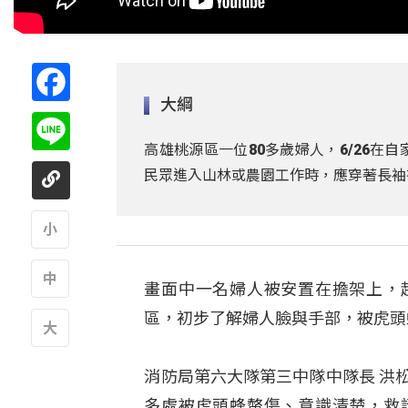
Facebook
大綱
Line
高雄桃源區一位80多歲婦人，6/26
民眾進入山林或農園工作時，應穿著長袖
A
畫面中一名婦人被安置在擔架上，
A
區，初步了解婦人臉與手部，被虎頭
A
消防局第六大隊第三中隊中隊長 洪
多處被虎頭蜂螫傷、意識清楚，救