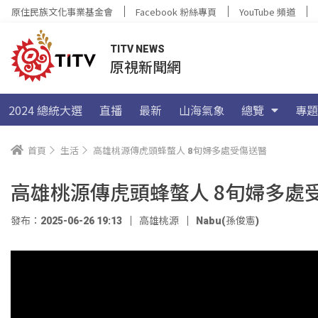
原住民族文化事業基金會
Facebook 粉絲專頁
YouTube 頻道
TITV NEWS
原視新聞網
2024 總統大選
直播
最新
山海氣象
總覽
專題
首頁
生活
高雄桃源傳虎頭蜂螫人 8旬婦多處受傷送醫
高雄桃源傳虎頭蜂螫人 8旬婦多處
發布：2025-06-26 19:13
高雄桃源
Nabu(孫俊憲)