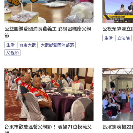
公益團邀愛國浦長輩義工 彩繪蛋糕慶父親
公視預算遭立
節
生活
立法院
生活
台東大武
大武鄉愛國浦部落
父親節
台東市歡慶溫馨父親節！ 表揚71位模範父
長濱鄉表揚22