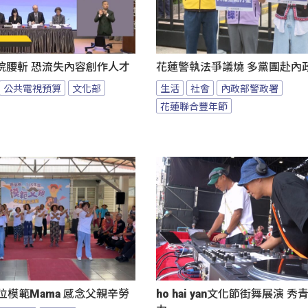
院腰斬 恐流失內容創作人才
花蓮警執法爭議燒 多黨團赴內
公共電視預算
文化部
生活
社會
內政部警政署
花蓮聯合豐年節
位模範Mama 感念父親辛勞
ho hai yan文化節街舞展演 