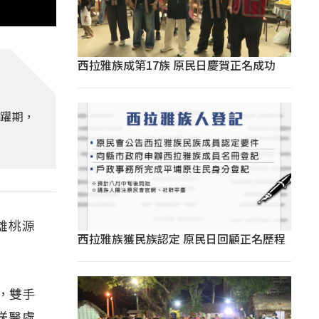
西拉雅族成第17族 原民日慶賀正名成功
活躍期，
雄桃源
西拉雅族獲民族認定 原民日回顧正名歷程
，雙手
送醫處