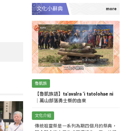
文化小辭典
魯凱族
【魯凱族語】ta‘avalra ‘i tatolohae ni
｜萬山部落勇士祭的由來
文化介紹
傳統祖靈祭是一系列為期四個月的祭典，