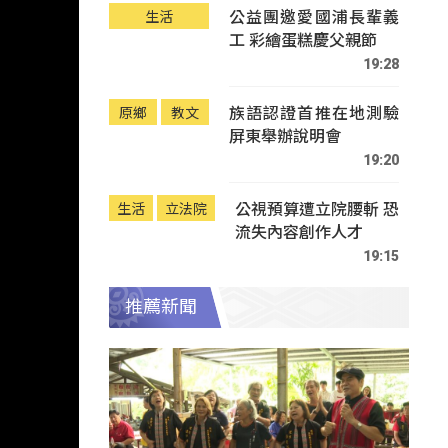
公益團邀愛國浦長輩義
生活
工 彩繪蛋糕慶父親節
19:28
族語認證首推在地測驗
原鄉
教文
屏東舉辦說明會
19:20
公視預算遭立院腰斬 恐
生活
立法院
流失內容創作人才
19:15
推薦新聞