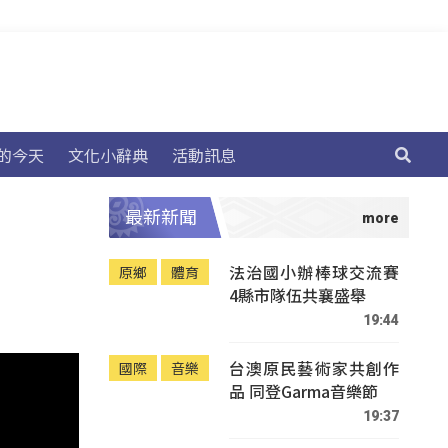
的今天
文化小辭典
活動訊息
最新新聞
法治國小辦棒球交流賽
原鄉
體育
4縣市隊伍共襄盛舉
19:44
台澳原民藝術家共創作
國際
音樂
品 同登Garma音樂節
19:37