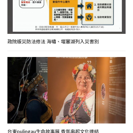
政院版災防法修法 海嘯、堰塞湖列入災害別
台東pulingau生命故事展 香氛串起文化連結