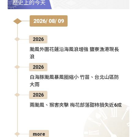
歷史上的今天
2026/ 08/ 09
2026
颱風外圍花蓮沿海風浪增強 鹽寮漁港現長
浪
2026
白海豚颱風暴風圈縮小 竹苗、台北山區防
大雨
2026
兩颱風、猴害夾擊 梅花部落甜柿損失近6成
more