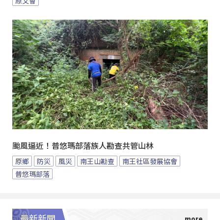
原文會
颱風逼近！普悠瑪部落族人勘查共管山林
原鄉
防災
風災
南王山勘查
南王社區發展協會
普悠瑪部落
最新新聞