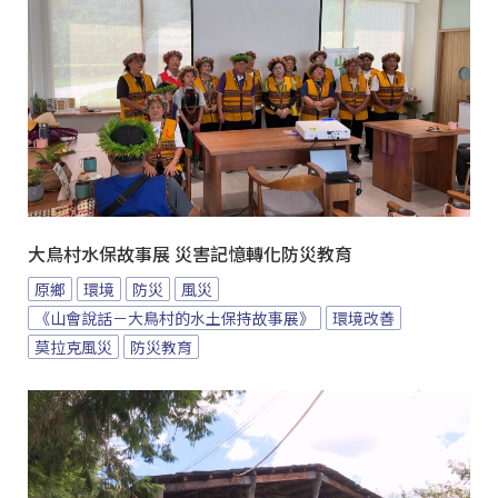
大鳥村水保故事展 災害記憶轉化防災教育
原鄉
環境
防災
風災
《山會說話－大鳥村的水土保持故事展》
環境改善
莫拉克風災
防災教育