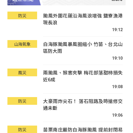
颱風外圍花蓮沿海風浪增強 鹽寮漁港
防災
現長浪
19:12
白海豚颱風暴風圈縮小 竹苗、台北山
山海氣象
區防大雨
19:10
兩颱風、猴害夾擊 梅花部落甜柿損失
風災
近6成
19:08
大豪雨炸尖石！ 落石阻路及時搶修交
防災
通未斷
19:06
苗栗南庄嚴防白海豚颱風 提前封閉易
防災