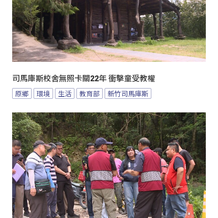
司馬庫斯校舍無照卡關22年 衝擊童受教權
原鄉
環境
生活
教育部
新竹司馬庫斯