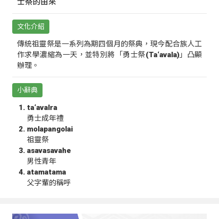
士祭的由來
文化介紹
傳統祖靈祭是一系列為期四個月的祭典，現今配合族人工
作求學濃縮為一天，並特別將「勇士祭(Ta‘avala)」凸顯
辦理。
小辭典
ta‘avalra
勇士成年禮
molapangolai
祖靈祭
asavasavahe
男性青年
atamatama
父字輩的稱呼