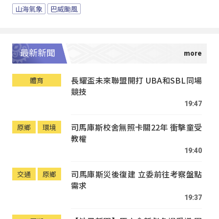
山海氣象
巴威颱風
最新新聞
長耀盃未來聯盟開打 UBA和SBL同場
體育
競技
19:47
司馬庫斯校舍無照卡關22年 衝擊童受
原鄉
環境
教權
19:40
司馬庫斯災後復建 立委前往考察盤點
交通
原鄉
需求
19:37