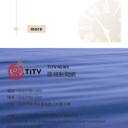
more
TITV NEWS
原視新聞網
電話：(02)2788-1600
傳真：(02)2788-1500
地址：台北市南港區重陽路 120 號 5 樓
財團法人原住民族文化事業基金會 版權所有
Copyright © 2021 Indigenous Peoples Cultural Foundation
All Rights Reserved .