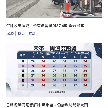
沉降效應發威！台東颳焚風飆37.6度 全台最高
原鄉
防災
焚風
巴威颱風海陸警解除 氣象署：仍需嚴防局部大雨