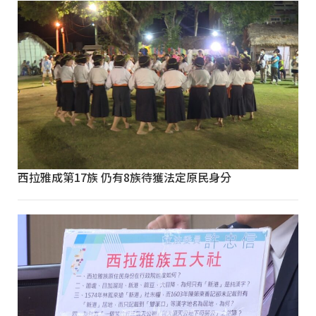
西拉雅成第17族 仍有8族待獲法定原民身分