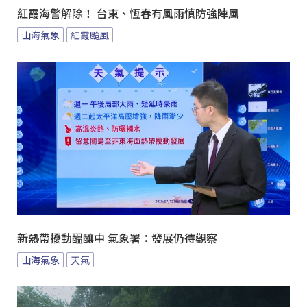
紅霞海警解除！ 台東、恆春有風雨慎防強陣風
山海氣象
紅霞颱風
新熱帶擾動醞釀中 氣象署：發展仍待觀察
山海氣象
天氣