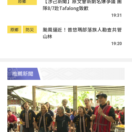
【涉己新聞】原文會新劇名爆爭議 團
原鄉
隊8/7赴Tafalong致歉
19:31
颱風逼近！普悠瑪部落族人勘查共管
原鄉
防災
山林
19:20
推薦新聞