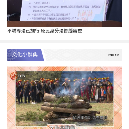
平埔專法已施行 原民身分法暫緩審查
文化小辭典