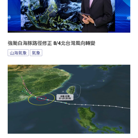
強颱白海豚路徑修正 8/4北台灣風向轉變
山海氣象
氣象