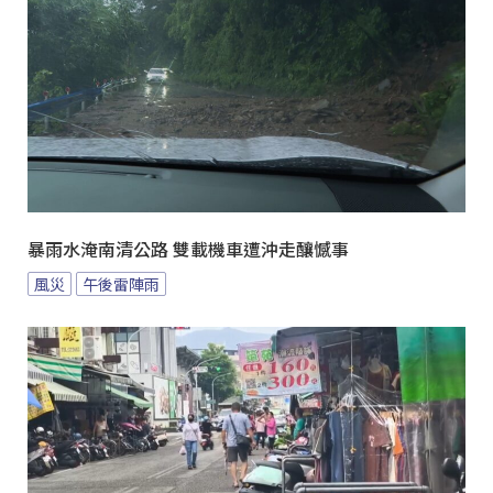
暴雨水淹南清公路 雙載機車遭沖走釀憾事
風災
午後雷陣雨