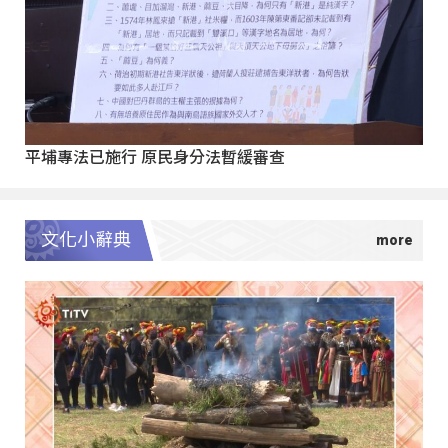
平埔專法已施行 原民身分法暫緩審查
文化小辭典