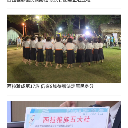
西拉雅成第17族 仍有8族待獲法定原民身分