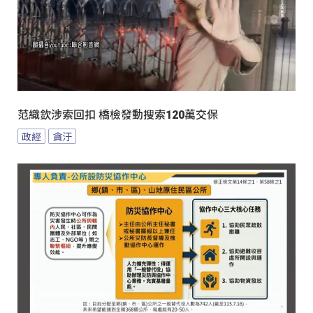
范織欽涉索回扣 橋檢發動搜索120萬交保
政經
貪汙