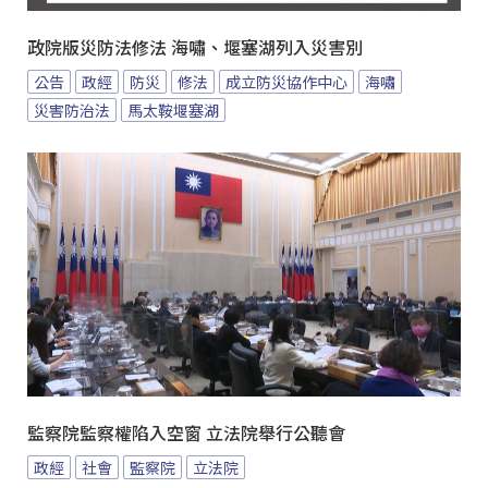
政院版災防法修法 海嘯、堰塞湖列入災害別
公告
政經
防災
修法
成立防災協作中心
海嘯
災害防治法
馬太鞍堰塞湖
監察院監察權陷入空窗 立法院舉行公聽會
政經
社會
監察院
立法院