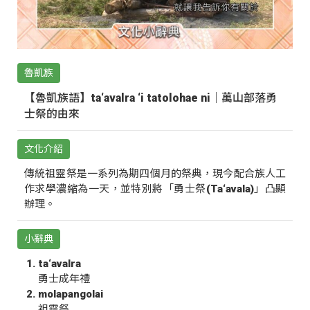
魯凱族
【魯凱族語】ta‘avalra ‘i tatolohae ni｜萬山部落勇
士祭的由來
文化介紹
傳統祖靈祭是一系列為期四個月的祭典，現今配合族人工
作求學濃縮為一天，並特別將「勇士祭(Ta‘avala)」凸顯
辦理。
小辭典
ta‘avalra
勇士成年禮
molapangolai
祖靈祭