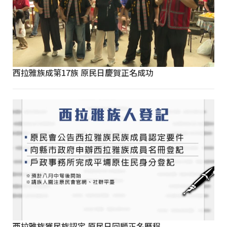
西拉雅族成第17族 原民日慶賀正名成功
西拉雅族獲民族認定 原民日回顧正名歷程