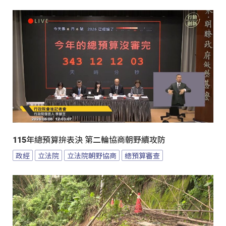
115年總預算拚表決 第二輪協商朝野續攻防
政經
立法院
立法院朝野協商
總預算審查