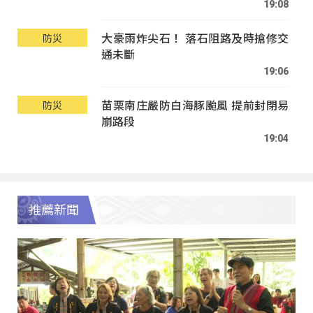
19:08
大豪雨炸尖石！ 落石阻路及時搶修交
防災
通未斷
19:06
苗栗南庄嚴防白海豚颱風 提前封閉易
防災
崩路段
19:04
推薦新聞