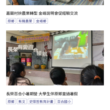
嘉蘭村拚農業轉型 金峰說明會促經驗交流
原鄉
有機農業
金峰鄉
長榮百合小暑期營 大學生伴原鄉童過暑假
原鄉
教文
史懷哲教育計畫
百合國小