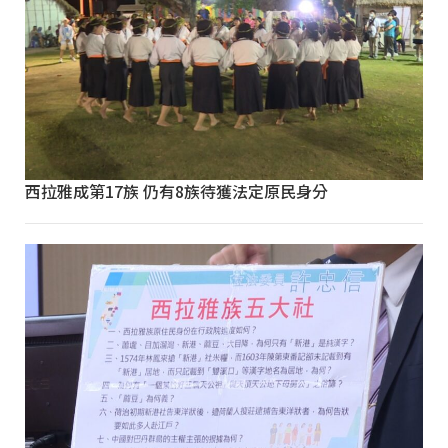
西拉雅成第17族 仍有8族待獲法定原民身分