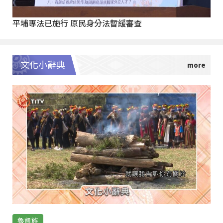
平埔專法已施行 原民身分法暫緩審查
文化小辭典
魯凱族