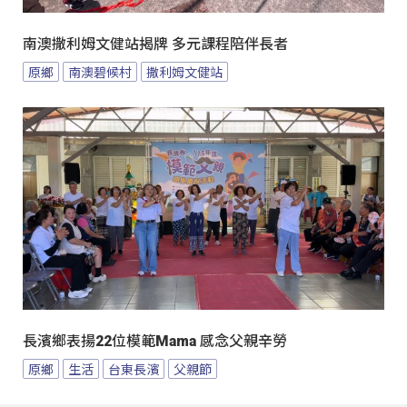
南澳撒利姆文健站揭牌 多元課程陪伴長者
原鄉
南澳碧候村
撒利姆文健站
長濱鄉表揚22位模範Mama 感念父親辛勞
原鄉
生活
台東長濱
父親節