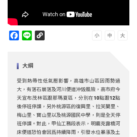
Facebook
Line
A
A
A
大綱
受到熱帶性低氣壓影響，高雄市山區因雨勢過
大，有落石崩落及河川便道沖毀風險，高市府今
天宣布茂林區跟那瑪夏區，分別在10點跟12點
後停班停課，另外桃源區的復興里、拉芙蘭里、
梅山里、寶山里以及桃源國民中學，則是全天停
班停課。對此，甲仙工務段表示，明霸克露橋河
床便道恐怕會因爲持續降雨，引發水位暴漲及土