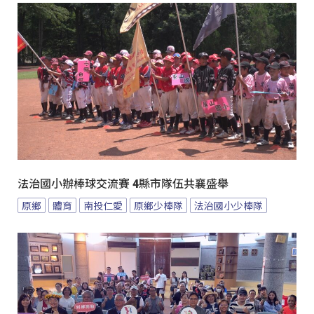
法治國小辦棒球交流賽 4縣市隊伍共襄盛舉
原鄉
體育
南投仁愛
原鄉少棒隊
法治國小少棒隊