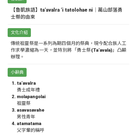
【魯凱族語】ta‘avalra ‘i tatolohae ni｜萬山部落勇
士祭的由來
文化介紹
傳統祖靈祭是一系列為期四個月的祭典，現今配合族人工
作求學濃縮為一天，並特別將「勇士祭(Ta‘avala)」凸顯
辦理。
小辭典
ta‘avalra
勇士成年禮
molapangolai
祖靈祭
asavasavahe
男性青年
atamatama
父字輩的稱呼