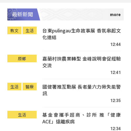
最新新聞
台東pulingau生命故事展 香氛串起文
教文
生活
化連結
12:44
嘉蘭村拚農業轉型 金峰說明會促經驗
原鄉
交流
12:41
國健署推互動展 長者量六力揪失能警
生活
醫療
訊
12:35
基金會攜手超商、診所 推「健康
生活
ACE」遠離疾病
12:34