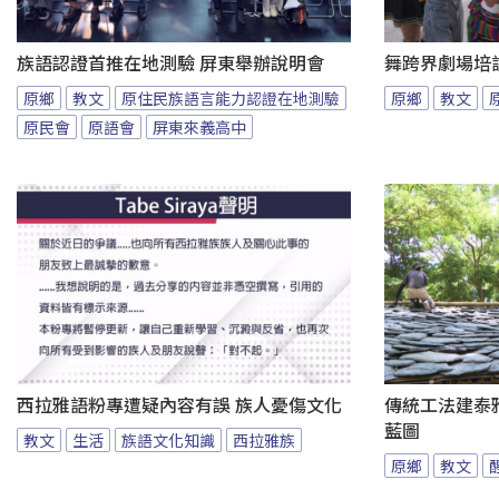
族語認證首推在地測驗 屏東舉辦說明會
舞跨界劇場培
原鄉
教文
原住民族語言能力認證在地測驗
原鄉
教文
原民會
原語會
屏東來義高中
西拉雅語粉專遭疑內容有誤 族人憂傷文化
傳統工法建泰
藍圖
教文
生活
族語文化知識
西拉雅族
原鄉
教文