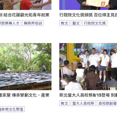
訓 結合花蓮觀光拓青年就業
行政院文化獎頒獎 百位得主見
原民樂舞人才
舞跨界培訓
教文
藝文
行政院文化獎
雅家屋 傳承擘劃文化、產業
新北當大人高校祭8/15登場 
教文
當大人高校祭
高校原創畢
醒來吧文化聚落