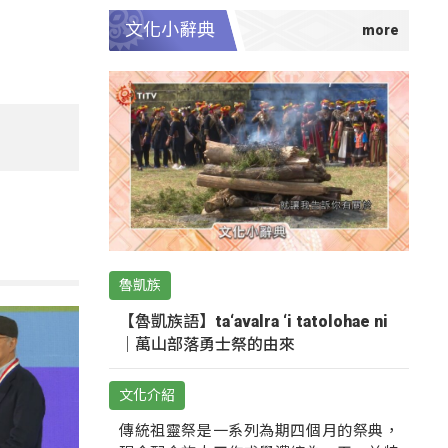
文化小辭典
魯凱族
【魯凱族語】ta‘avalra ‘i tatolohae ni
｜萬山部落勇士祭的由來
文化介紹
傳統祖靈祭是一系列為期四個月的祭典，