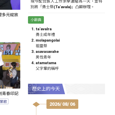
現今配合族人工作求學濃縮為一天，並特
別將「勇士祭(Ta‘avala)」凸顯辦理。
證多元綻放
小辭典
ta‘avalra
勇士成年禮
molapangolai
祖靈祭
asavasavahe
男性青年
atamatama
父字輩的稱呼
歷史上的今天
刻劃青春印記
業歌
2026/ 08/ 06