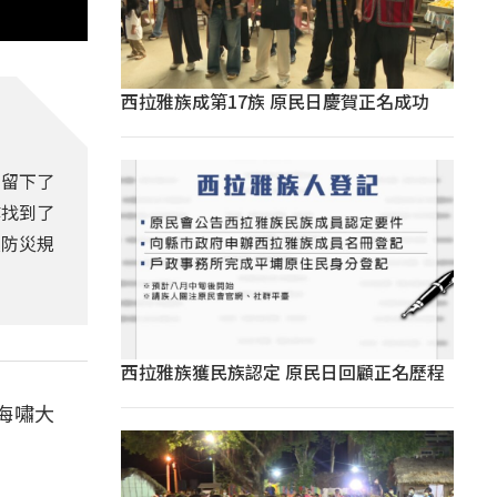
西拉雅族成第17族 原民日慶賀正名成功
嘯留下了
尋找到了
及防災規
西拉雅族獲民族認定 原民日回顧正名歷程
海嘯大
。