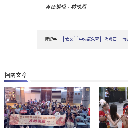
責任編輯：林懷恩
關鍵字：
教文
中央氣象署
海嘯石
海
相關文章