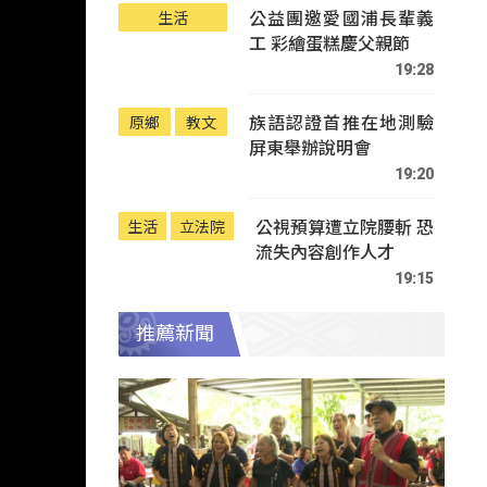
公益團邀愛國浦長輩義
生活
工 彩繪蛋糕慶父親節
19:28
族語認證首推在地測驗
原鄉
教文
屏東舉辦說明會
19:20
公視預算遭立院腰斬 恐
生活
立法院
流失內容創作人才
19:15
推薦新聞