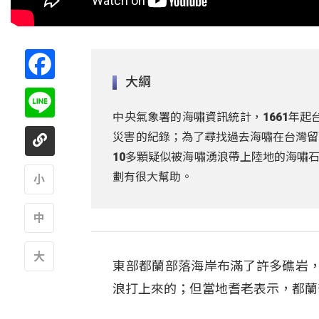
Facebook
大綱
Line
中央氣象署的海嘯資訊統計，1661年起
災害的紀錄；為了尋找過去海嘯在台灣留
10多顆疑似被海嘯湧浪帶上陸地的海嘯
劃有很大幫助。
A
A
東部都蘭部落海岸布滿了許多礁岩
A
浪打上來的；但當地耆老表示，都蘭