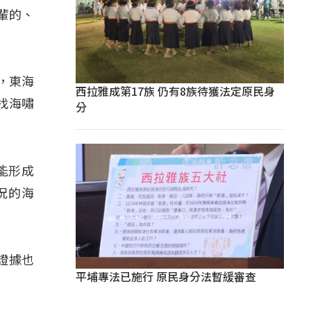
輩的、
，東海
西拉雅成第17族 仍有8族待獲法定原民身
找海嘯
分
能形成
況的海
證據也
平埔專法已施行 原民身分法暫緩審查