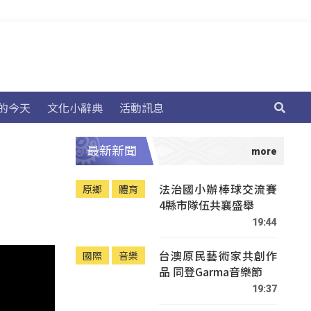
的今天
文化小辭典
活動訊息
最新新聞
法治國小辦棒球交流賽
原鄉
體育
4縣市隊伍共襄盛舉
19:44
台澳原民藝術家共創作
國際
音樂
品 同登Garma音樂節
19:37