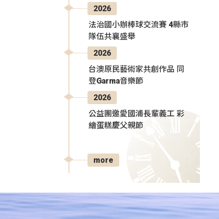
2026
法治國小辦棒球交流賽 4縣市
隊伍共襄盛舉
2026
台澳原民藝術家共創作品 同
登Garma音樂節
2026
公益團邀愛國浦長輩義工 彩
繪蛋糕慶父親節
more