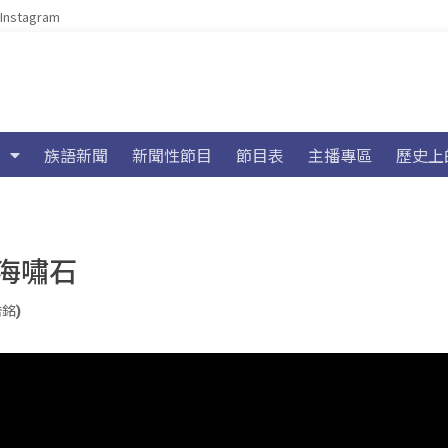
Instagram
族語新聞
新聞性節目
節目表
主播專區
歷史上
海嘯石
浩銘)