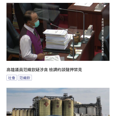
高雄議員范織欽疑涉貪 檢調約談聲押禁見
社會
范織欽