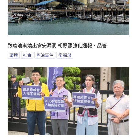
致癌油案燒出食安漏洞 朝野籲強化通報、品管
環境
社會
癌油事件
衛福部