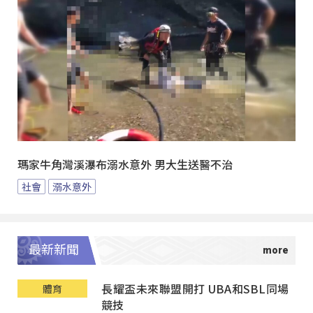
瑪家牛角灣溪瀑布溺水意外 男大生送醫不治
社會
溺水意外
最新新聞
長耀盃未來聯盟開打 UBA和SBL同場
體育
競技