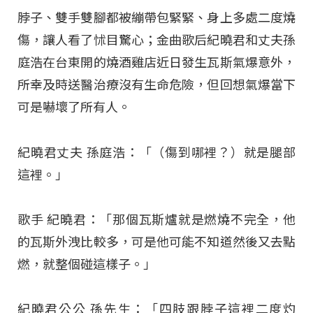
脖子、雙手雙腳都被繃帶包緊緊、身上多處二度燒
傷，讓人看了怵目驚心；金曲歌后紀曉君和丈夫孫
庭浩在台東開的燒酒雞店近日發生瓦斯氣爆意外，
所幸及時送醫治療沒有生命危險，但回想氣爆當下
可是嚇壞了所有人。
紀曉君丈夫 孫庭浩：「（傷到哪裡？）就是腿部
這裡。」
歌手 紀曉君：「那個瓦斯爐就是燃燒不完全，他
的瓦斯外洩比較多，可是他可能不知道然後又去點
燃，就整個碰這樣子。」
紀曉君公公 孫先生：「四肢跟脖子這裡二度灼