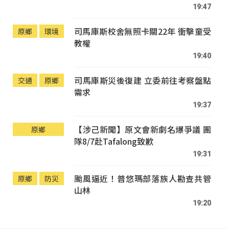
19:47
司馬庫斯校舍無照卡關22年 衝擊童受
原鄉
環境
教權
19:40
司馬庫斯災後復建 立委前往考察盤點
交通
原鄉
需求
19:37
【涉己新聞】原文會新劇名爆爭議 團
原鄉
隊8/7赴Tafalong致歉
19:31
颱風逼近！普悠瑪部落族人勘查共管
原鄉
防災
山林
19:20