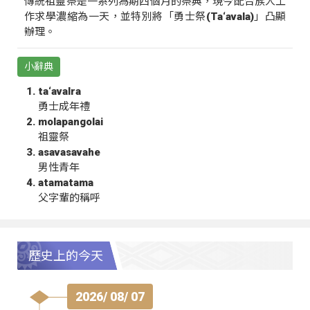
傳統祖靈祭是一系列為期四個月的祭典，現今配合族人工
作求學濃縮為一天，並特別將「勇士祭(Ta‘avala)」凸顯
辦理。
小辭典
ta‘avalra
勇士成年禮
molapangolai
祖靈祭
asavasavahe
男性青年
atamatama
父字輩的稱呼
歷史上的今天
2026/ 08/ 07