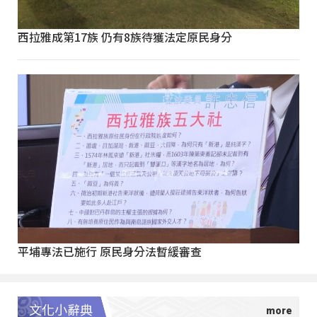
西拉雅成第17族 仍有8族待獲法定原民身分
平埔專法已施行 原民身分法暫緩審查
文化小辭典