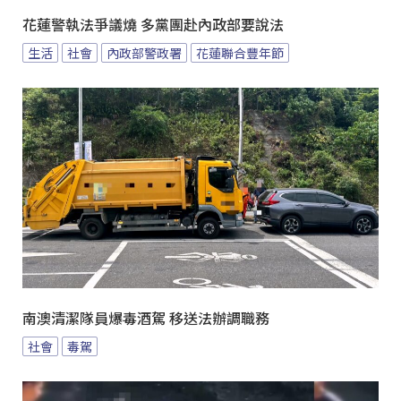
花蓮警執法爭議燒 多黨團赴內政部要說法
生活
社會
內政部警政署
花蓮聯合豐年節
南澳清潔隊員爆毒酒駕 移送法辦調職務
社會
毒駕