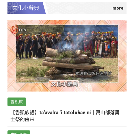
文化小辭典
魯凱族
【魯凱族語】ta‘avalra ‘i tatolohae ni｜萬山部落勇
士祭的由來