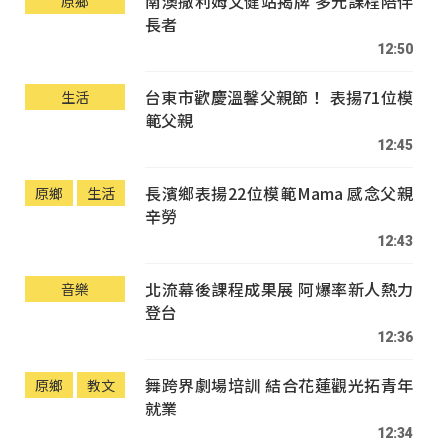
南澳撒利姆文健站揭牌 多元課程陪伴
原鄉
長者
12:50
台東市歡慶溫馨父親節！ 表揚71位模
生活
範父親
12:45
長濱鄉表揚22位模範Mama 感念父親
原鄉
生活
辛勞
12:43
北流幕後課程成果展 阿爆率新人熱力
音樂
登台
12:36
舞跨界劇場培訓 結合花蓮觀光拓青年
原鄉
教文
就業
12:34