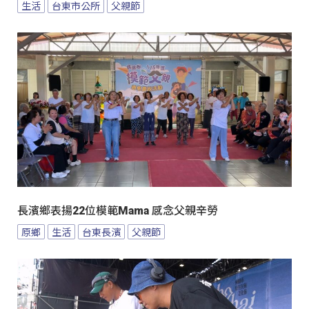
生活
台東市公所
父親節
長濱鄉表揚22位模範Mama 感念父親辛勞
原鄉
生活
台東長濱
父親節