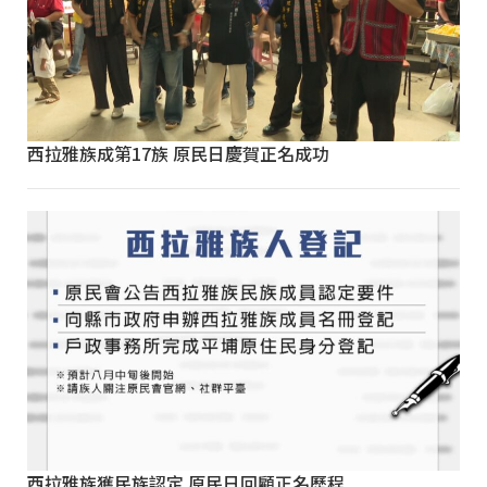
西拉雅族成第17族 原民日慶賀正名成功
西拉雅族獲民族認定 原民日回顧正名歷程