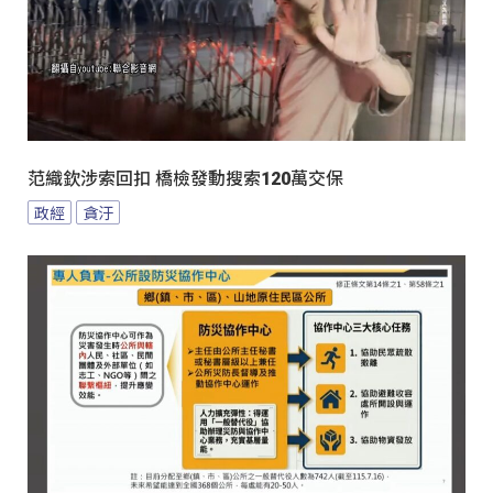
范織欽涉索回扣 橋檢發動搜索120萬交保
政經
貪汙