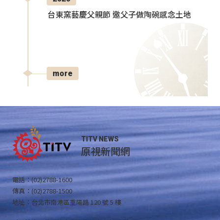
台東窯藝慶父親節 邀父子做陶碗感念土地
more
TITV NEWS
原視新聞網
電話：(02)2788-1600
傳真：(02)2788-1500
地址：台北市南港區重陽路 120 號 5 樓