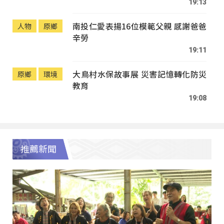
19:13
南投仁愛表揚16位模範父親 感謝爸爸
人物
原鄉
辛勞
19:11
大鳥村水保故事展 災害記憶轉化防災
原鄉
環境
教育
19:08
推薦新聞