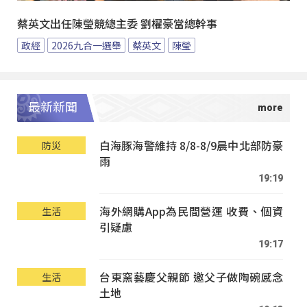
蔡英文出任陳瑩競總主委 劉櫂豪當總幹事
政經
2026九合一選舉
蔡英文
陳瑩
最新新聞
白海豚海警維持 8/8-8/9晨中北部防豪
防災
雨
19:19
海外網購App為民間營運 收費、個資
生活
引疑慮
19:17
台東窯藝慶父親節 邀父子做陶碗感念
生活
土地