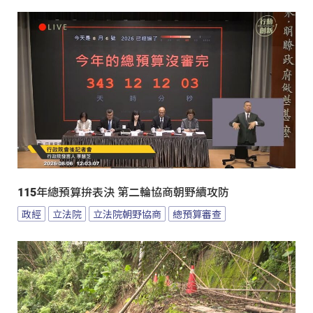
115年總預算拚表決 第二輪協商朝野續攻防
政經
立法院
立法院朝野協商
總預算審查