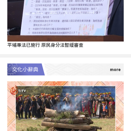
平埔專法已施行 原民身分法暫緩審查
文化小辭典