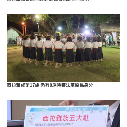
西拉雅成第17族 仍有8族待獲法定原民身分