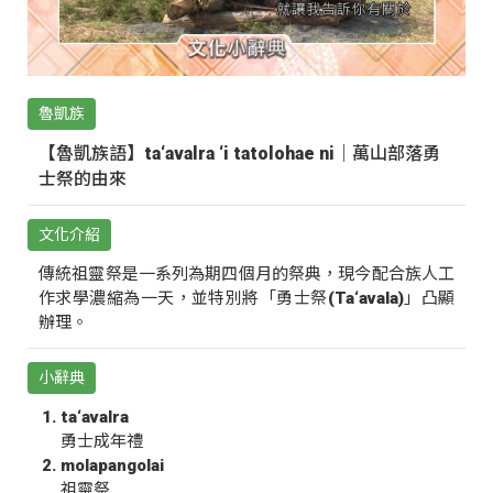
魯凱族
【魯凱族語】ta‘avalra ‘i tatolohae ni｜萬山部落勇
士祭的由來
文化介紹
傳統祖靈祭是一系列為期四個月的祭典，現今配合族人工
作求學濃縮為一天，並特別將「勇士祭(Ta‘avala)」凸顯
辦理。
小辭典
ta‘avalra
勇士成年禮
molapangolai
祖靈祭