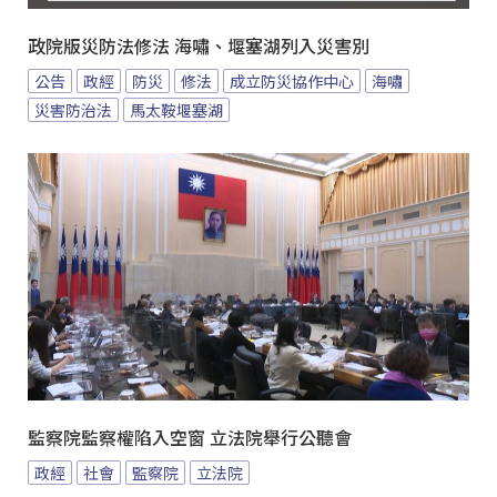
政院版災防法修法 海嘯、堰塞湖列入災害別
公告
政經
防災
修法
成立防災協作中心
海嘯
災害防治法
馬太鞍堰塞湖
監察院監察權陷入空窗 立法院舉行公聽會
政經
社會
監察院
立法院