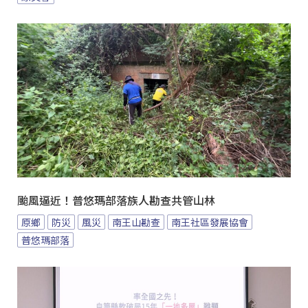
颱風逼近！普悠瑪部落族人勘查共管山林
原鄉
防災
風災
南王山勘查
南王社區發展協會
普悠瑪部落