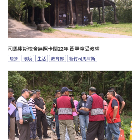
司馬庫斯校舍無照卡關22年 衝擊童受教權
原鄉
環境
生活
教育部
新竹司馬庫斯