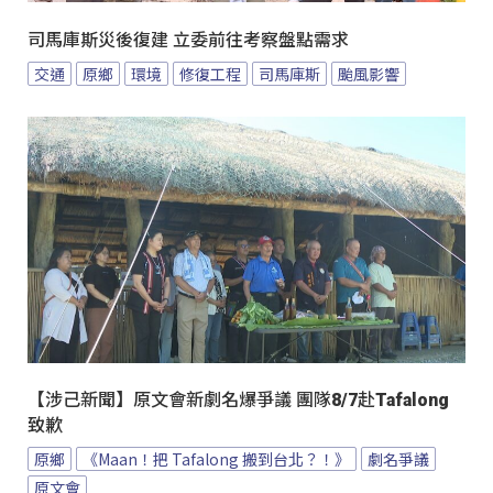
司馬庫斯災後復建 立委前往考察盤點需求
交通
原鄉
環境
修復工程
司馬庫斯
颱風影響
【涉己新聞】原文會新劇名爆爭議 團隊8/7赴Tafalong
致歉
原鄉
《Maan！把 Tafalong 搬到台北？！》
劇名爭議
原文會