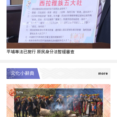
平埔專法已施行 原民身分法暫緩審查
文化小辭典