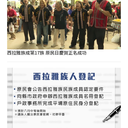
西拉雅族成第17族 原民日慶賀正名成功