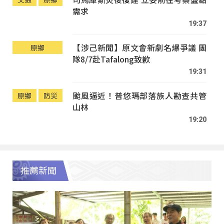
需求
19:37
【涉己新聞】原文會新劇名爆爭議 團
原鄉
隊8/7赴Tafalong致歉
19:31
颱風逼近！普悠瑪部落族人勘查共管
原鄉
防災
山林
19:20
推薦新聞