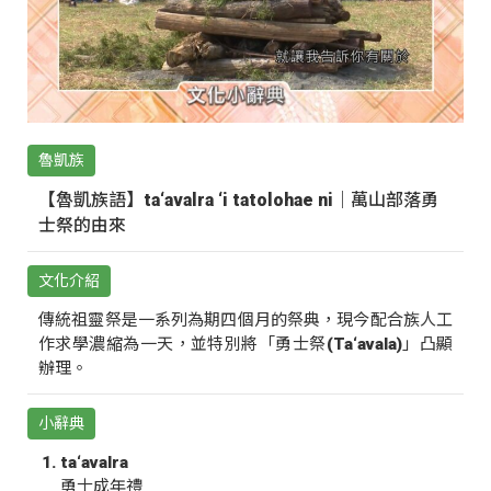
魯凱族
【魯凱族語】ta‘avalra ‘i tatolohae ni｜萬山部落勇
士祭的由來
文化介紹
傳統祖靈祭是一系列為期四個月的祭典，現今配合族人工
作求學濃縮為一天，並特別將「勇士祭(Ta‘avala)」凸顯
辦理。
小辭典
ta‘avalra
勇士成年禮