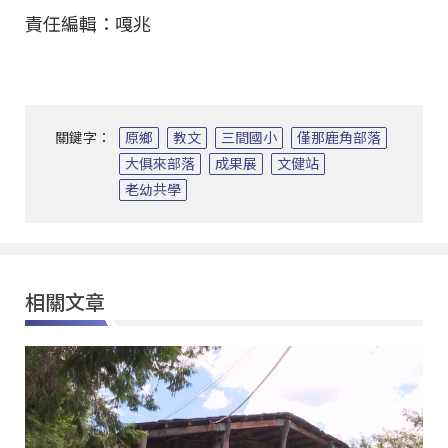
責任編輯：嘎兆
關鍵字：
原鄉
教文
三間國小
僅那鹿角部落
大俱來部落
成果展
文健站
老幼共學
相關文章