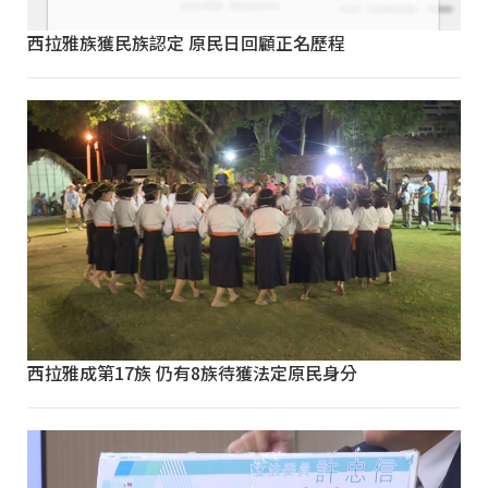
西拉雅族獲民族認定 原民日回顧正名歷程
西拉雅成第17族 仍有8族待獲法定原民身分