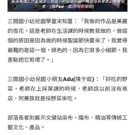
長濱舞嗨工作室展出三間國小附設幼兒園、與部落長者老幼共學成
果。(攝/Faul、圖/原視新聞網)
三間國小幼兒園學童宋知夏：「我做的作品是美麗
的雪花，這是老師在生活課的時候教我做的，做這
個的原因是因為做的時候聖誕節快要來了，我覺得
最難的是這一個，綠色的，因為它很多小細節，我
差點把它剪壞了。」
三間國小幼兒園小朋友Adu(陳于庭)：「好吃的野
菜，老師在上採葉課的時候，老師說以前沒有商
店，阿美族就是採野菜來吃。
部落長者則展示文健站染布、織布、精油等傳統工
藝文化、產品。