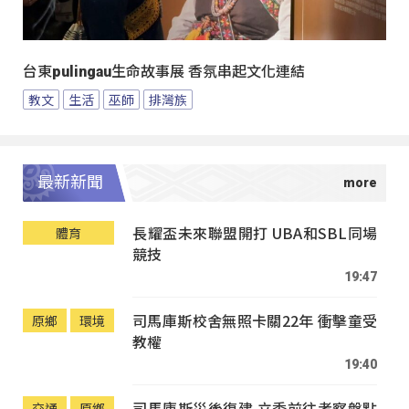
台東pulingau生命故事展 香氛串起文化連結
教文
生活
巫師
排灣族
最新新聞
長耀盃未來聯盟開打 UBA和SBL同場
體育
競技
19:47
司馬庫斯校舍無照卡關22年 衝擊童受
原鄉
環境
教權
19:40
司馬庫斯災後復建 立委前往考察盤點
交通
原鄉