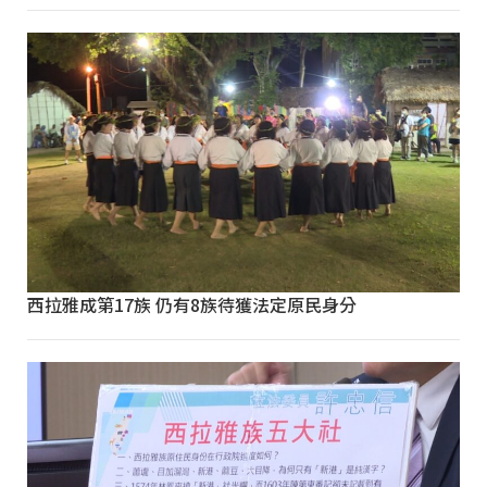
西拉雅成第17族 仍有8族待獲法定原民身分