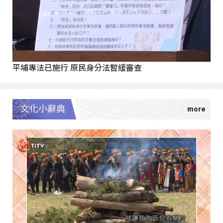
平埔專法已施行 原民身分法暫緩審查
文化小辭典