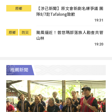
【涉己新聞】原文會新劇名爆爭議 團
原鄉
隊8/7赴Tafalong致歉
19:31
颱風逼近！普悠瑪部落族人勘查共管
原鄉
防災
山林
19:20
推薦新聞