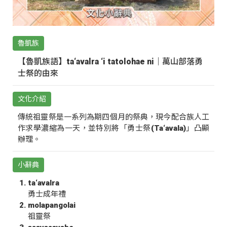
魯凱族
【魯凱族語】ta‘avalra ‘i tatolohae ni｜萬山部落勇
士祭的由來
文化介紹
傳統祖靈祭是一系列為期四個月的祭典，現今配合族人工
作求學濃縮為一天，並特別將「勇士祭(Ta‘avala)」凸顯
辦理。
小辭典
ta‘avalra
勇士成年禮
molapangolai
祖靈祭