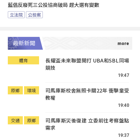
藍倡反廢死三公投協商破局 趕大選有變數
立法院
公投案
最新新聞
長耀盃未來聯盟開打 UBA和SBL同場
體育
競技
19:47
司馬庫斯校舍無照卡關22年 衝擊童受
原鄉
環境
教權
19:40
司馬庫斯災後復建 立委前往考察盤點
交通
原鄉
需求
19:37