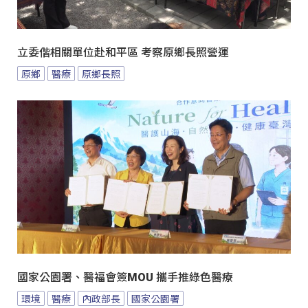
立委偕相關單位赴和平區 考察原鄉長照營運
原鄉
醫療
原鄉長照
國家公園署、醫福會簽MOU 攜手推綠色醫療
環境
醫療
內政部長
國家公園署