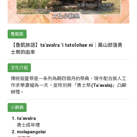
魯凱族
【魯凱族語】ta‘avalra ‘i tatolohae ni｜萬山部落勇
士祭的由來
文化介紹
傳統祖靈祭是一系列為期四個月的祭典，現今配合族人工
作求學濃縮為一天，並特別將「勇士祭(Ta‘avala)」凸顯
辦理。
小辭典
ta‘avalra
勇士成年禮
molapangolai