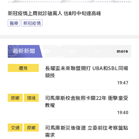
新冠疫情上周就診破萬人 估8月中旬達高峰
醫療
新冠疫情
最新新聞
長耀盃未來聯盟開打 UBA和SBL同場
體育
競技
19:47
司馬庫斯校舍無照卡關22年 衝擊童受
原鄉
環境
教權
19:40
司馬庫斯災後復建 立委前往考察盤點
交通
原鄉
需求