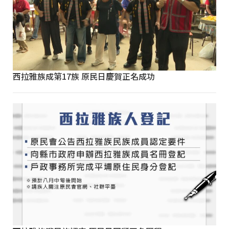
西拉雅族成第17族 原民日慶賀正名成功