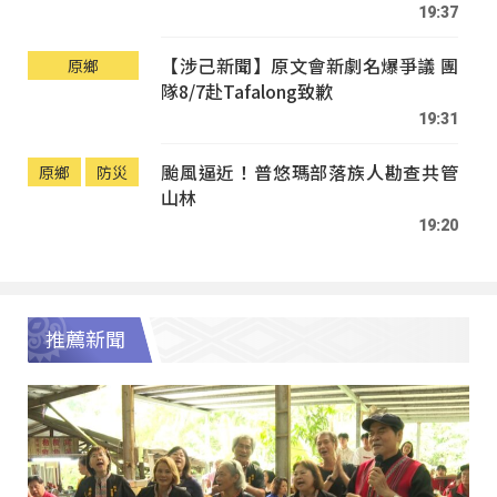
19:37
【涉己新聞】原文會新劇名爆爭議 團
原鄉
隊8/7赴Tafalong致歉
19:31
颱風逼近！普悠瑪部落族人勘查共管
原鄉
防災
山林
19:20
推薦新聞