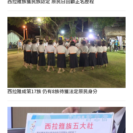
西拉雅族獲民族認定 原民日回顧正名歷程
西拉雅成第17族 仍有8族待獲法定原民身分