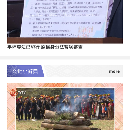
平埔專法已施行 原民身分法暫緩審查
文化小辭典