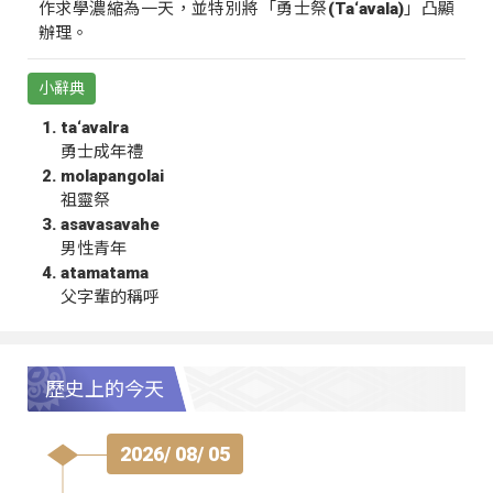
作求學濃縮為一天，並特別將「勇士祭(Ta‘avala)」凸顯
辦理。
小辭典
ta‘avalra
勇士成年禮
molapangolai
祖靈祭
asavasavahe
男性青年
atamatama
父字輩的稱呼
歷史上的今天
2026/ 08/ 05