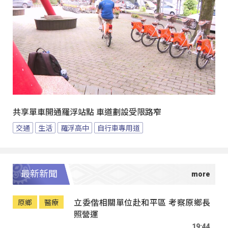
共享單車開通羅浮站點 車道劃設受限路窄
交通
生活
羅浮高中
自行車專用道
最新新聞
立委偕相關單位赴和平區 考察原鄉長
原鄉
醫療
照營運
19:44