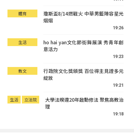
瓊斯盃8/14燃戰火 中華男籃陣容星光
體育
熠熠
19:26
ho hai yan文化節街舞展演 秀青年創
生活
意活力
19:23
行政院文化獎頒獎 百位得主見證多元
教文
綻放
19:21
大學法暌違20年啟動修法 聚焦高教治
生活
立法院
理
19:18