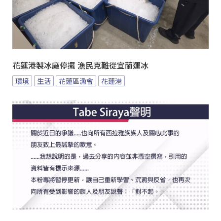
花蓮港製冰廠停擺 漁民克難從宜蘭運冰
環境
生活
花蓮區漁會
花蓮港