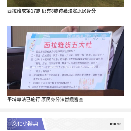
西拉雅成第17族 仍有8族待獲法定原民身分
平埔專法已施行 原民身分法暫緩審查
文化小辭典