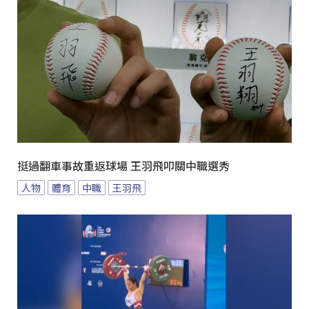
挺過翻車事故重返球場 王羽飛叩關中職選秀
人物
體育
中職
王羽飛