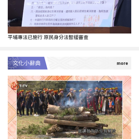
平埔專法已施行 原民身分法暫緩審查
文化小辭典