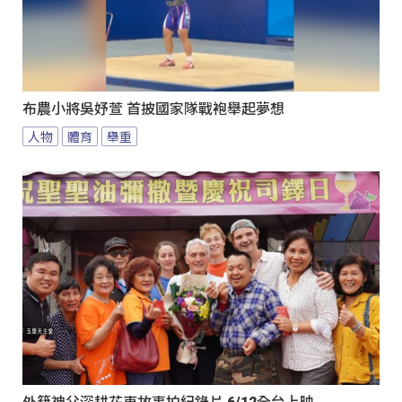
布農小將吳妤萱 首披國家隊戰袍舉起夢想
人物
體育
舉重