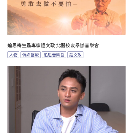
追思寄生蟲專家鍾文政 北醫校友舉辦音樂會
人物
偏鄉醫療
追思音樂會
鍾文政