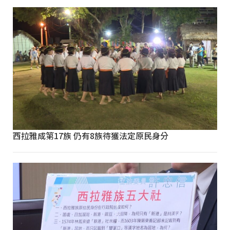
西拉雅成第17族 仍有8族待獲法定原民身分