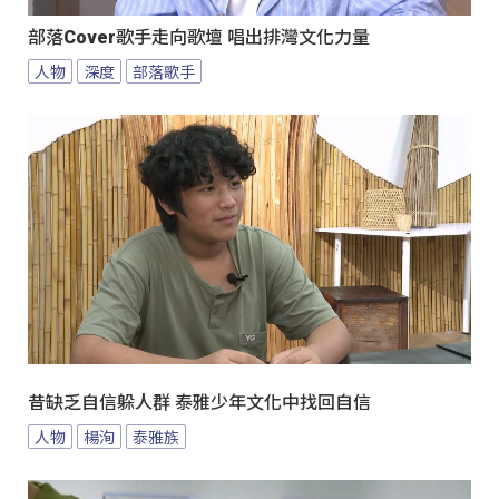
部落Cover歌手走向歌壇 唱出排灣文化力量
人物
深度
部落歌手
昔缺乏自信躲人群 泰雅少年文化中找回自信
人物
楊洵
泰雅族