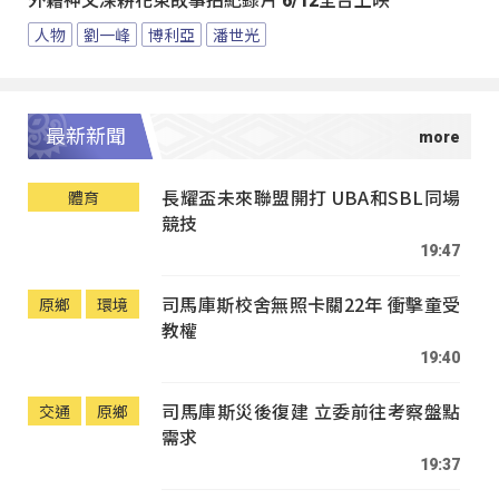
外籍神父深耕花東故事拍紀錄片 6/12全台上映
人物
劉一峰
博利亞
潘世光
最新新聞
長耀盃未來聯盟開打 UBA和SBL同場
體育
競技
19:47
司馬庫斯校舍無照卡關22年 衝擊童受
原鄉
環境
教權
19:40
司馬庫斯災後復建 立委前往考察盤點
交通
原鄉
需求
19:37