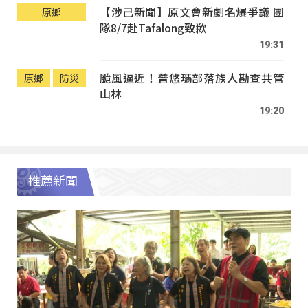
【涉己新聞】原文會新劇名爆爭議 團
原鄉
隊8/7赴Tafalong致歉
19:31
颱風逼近！普悠瑪部落族人勘查共管
原鄉
防災
山林
19:20
推薦新聞