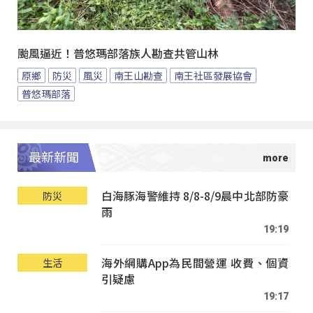
颱風逼近！普悠瑪部落族人勘查共管山林
原鄉
防災
風災
南王山勘查
南王社區發展協會
普悠瑪部落
最新新聞
白海豚海警維持 8/8-8/9晨中北部防豪
防災
雨
19:19
海外網購App為民間營運 收費、個資
生活
引疑慮
19:17