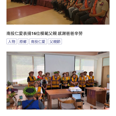
南投仁愛表揚16位模範父親 感謝爸爸辛勞
人物
原鄉
南投仁愛
父親節