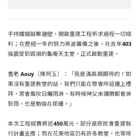
手持鐵鎚敲擊牆壁，開啟重建工程祈求過程一切順
利；在歷經一年的努力奔波籌備之後，在去年403
強震受到毀損的龜庵天主堂，正式啟動重建。
耆老 Aouy（陳阿玉）：「我是滿高興期待的！如
果沒有重建教堂的話，我們只能在聚會所這邊上禮
拜，常會風吹日曬雨淋，有時候神父來彌撒都會淋
到雨，也是勉強在那邊。」
本次工程經費將近450萬元，部分是原民會重建執
行計畫支應；而在花東地區仍有許多教堂，也等待