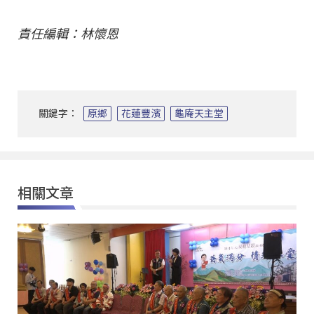
責任編輯：林懷恩
關鍵字：
原鄉
花蓮豐濱
龜庵天主堂
相關文章