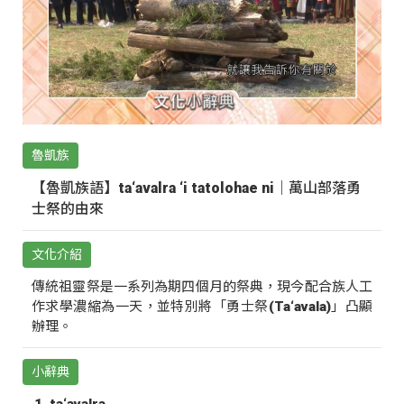
魯凱族
【魯凱族語】ta‘avalra ‘i tatolohae ni｜萬山部落勇
士祭的由來
文化介紹
傳統祖靈祭是一系列為期四個月的祭典，現今配合族人工
作求學濃縮為一天，並特別將「勇士祭(Ta‘avala)」凸顯
辦理。
小辭典
ta‘avalra