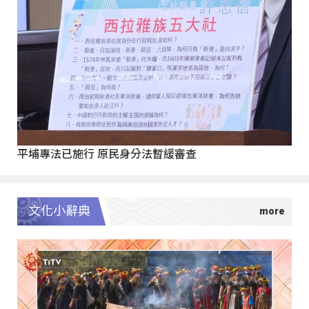
平埔專法已施行 原民身分法暫緩審查
文化小辭典