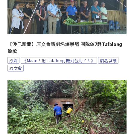
【涉己新聞】原文會新劇名爆爭議 團隊8/7赴Tafalong
致歉
原鄉
《Maan！把 Tafalong 搬到台北？！》
劇名爭議
原文會