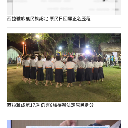
西拉雅族獲民族認定 原民日回顧正名歷程
西拉雅成第17族 仍有8族待獲法定原民身分