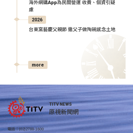
海外網購App為民間營運 收費、個資引疑
慮
2026
台東窯藝慶父親節 邀父子做陶碗感念土地
more
TITV NEWS
原視新聞網
電話：(02)2788-1600