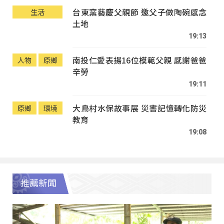
台東窯藝慶父親節 邀父子做陶碗感念
生活
土地
19:13
南投仁愛表揚16位模範父親 感謝爸爸
人物
原鄉
辛勞
19:11
大鳥村水保故事展 災害記憶轉化防災
原鄉
環境
教育
19:08
推薦新聞