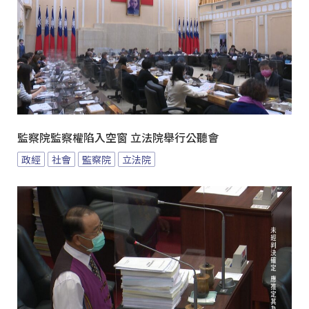
監察院監察權陷入空窗 立法院舉行公聽會
政經
社會
監察院
立法院