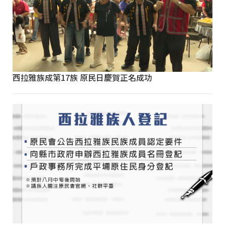
西拉雅族成第17族 原民日慶賀正名成功