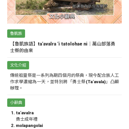
魯凱族
【魯凱族語】ta‘avalra ‘i tatolohae ni｜萬山部落勇
士祭的由來
文化介紹
傳統祖靈祭是一系列為期四個月的祭典，現今配合族人工
作求學濃縮為一天，並特別將「勇士祭(Ta‘avala)」凸顯
辦理。
小辭典
ta‘avalra
勇士成年禮
molapangolai