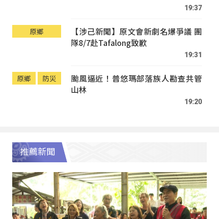
19:37
【涉己新聞】原文會新劇名爆爭議 團
原鄉
隊8/7赴Tafalong致歉
19:31
颱風逼近！普悠瑪部落族人勘查共管
原鄉
防災
山林
19:20
推薦新聞