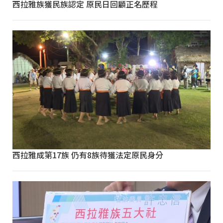
西拉雅族獲民族認定 原民日回顧正名歷程
西拉雅成第17族 仍有8族待獲法定原民身分