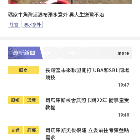
瑪家牛角灣溪瀑布溺水意外 男大生送醫不治
社會
溺水意外
最新新聞
長耀盃未來聯盟開打 UBA和SBL同場
體育
競技
19:47
司馬庫斯校舍無照卡關22年 衝擊童受
原鄉
環境
教權
19:40
司馬庫斯災後復建 立委前往考察盤點
交通
原鄉
需求