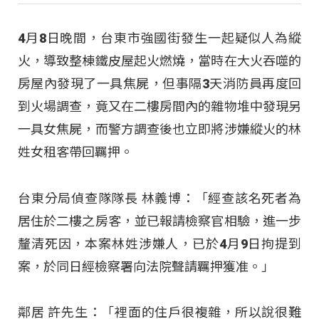
4月8日晚間，台東市強國街發生一起疑似人為縱
火，導致整棟鐵皮屋起火燃燒，當時在大火吞噬的
房屋內發現了一具焦屍，但事隔3天消防員再度回
到火場調查，竟又在二樓房間內的雜物堆中發現另
一具女焦屍，而警方調查後也立即將涉嫌縱火的林
姓女租客帶回羈押。
台東分局偵查隊隊長 林義博：「經查該名死者為
居住於二樓之房客，並已報請檢察官相驗，進一步
釐清死因，本案林姓涉嫌人，已於4月9日拘提到
案，於同日經檢察署向法院聲請羈押獲准。」
鄰居 許先生：「裡面的住戶很複雜，所以說很難