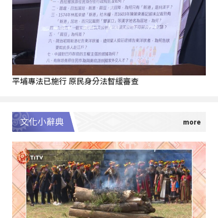
平埔專法已施行 原民身分法暫緩審查
文化小辭典