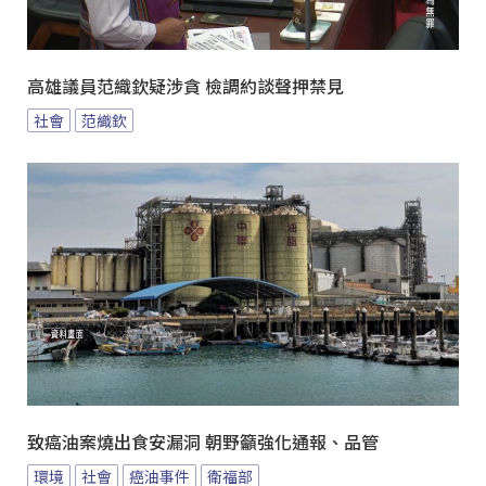
高雄議員范織欽疑涉貪 檢調約談聲押禁見
社會
范織欽
致癌油案燒出食安漏洞 朝野籲強化通報、品管
環境
社會
癌油事件
衛福部