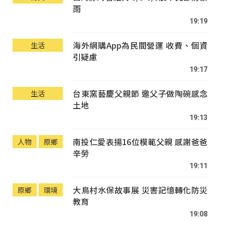
雨
19:19
海外網購App為民間營運 收費、個資
生活
引疑慮
19:17
台東窯藝慶父親節 邀父子做陶碗感念
生活
土地
19:13
南投仁愛表揚16位模範父親 感謝爸爸
人物
原鄉
辛勞
19:11
大鳥村水保故事展 災害記憶轉化防災
原鄉
環境
教育
19:08