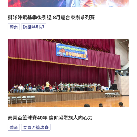
獅隊陳鏞基季後引退 8月返台東辦系列賽
體育
陳鏞基引退
泰青盃籃球賽40年 信仰凝聚族人向心力
體育
泰青盃籃球賽