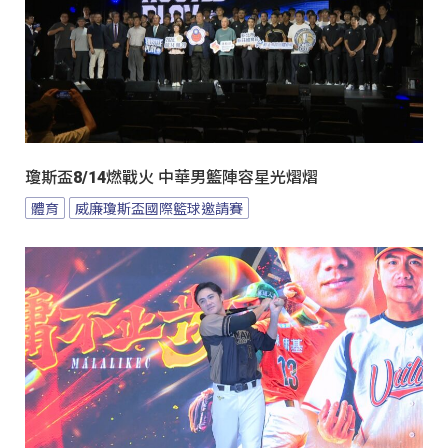
瓊斯盃8/14燃戰火 中華男籃陣容星光熠熠
體育
威廉瓊斯盃國際籃球邀請賽