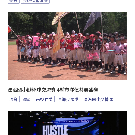
體育
長耀盃籃球賽
法治國小辦棒球交流賽 4縣市隊伍共襄盛舉
原鄉
體育
南投仁愛
原鄉少棒隊
法治國小少棒隊