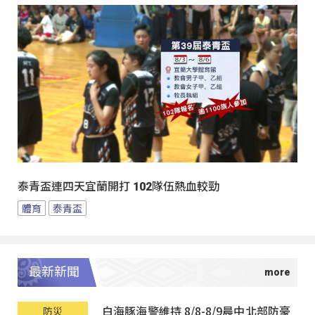
泰青盃連四天宜蘭開打 102隊伍熱血較勁
體育
泰青盃
最新新聞
白海豚海警維持 8/8-8/9晨中北部防豪
防災