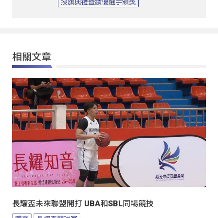
授旗典禮暨績優選手頒獎
相關文章
長耀盃未來聯盟開打 UBA和SBL同場競技