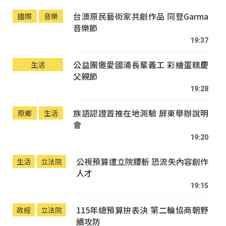
台澳原民藝術家共創作品 同登Garma
國際
音樂
音樂節
19:37
公益團邀愛國浦長輩義工 彩繪蛋糕慶
生活
父親節
19:28
族語認證首推在地測驗 屏東舉辦說明
原鄉
生活
會
19:20
公視預算遭立院腰斬 恐流失內容創作
生活
立法院
人才
19:15
115年總預算拚表決 第二輪協商朝野
政經
立法院
續攻防