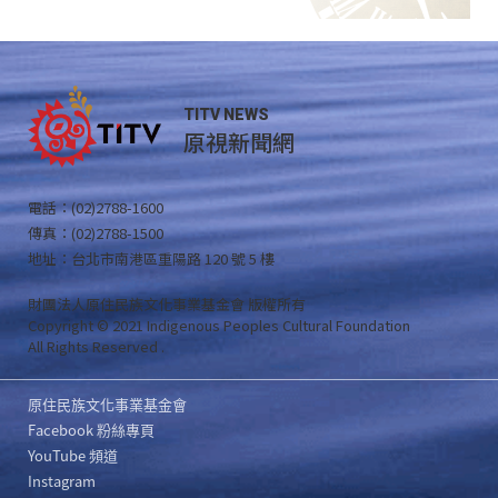
TITV NEWS
原視新聞網
電話：(02)2788-1600
傳真：(02)2788-1500
地址：台北市南港區重陽路 120 號 5 樓
財團法人原住民族文化事業基金會 版權所有
Copyright © 2021 Indigenous Peoples Cultural Foundation
All Rights Reserved .
原住民族文化事業基金會
Facebook 粉絲專頁
YouTube 頻道
Instagram