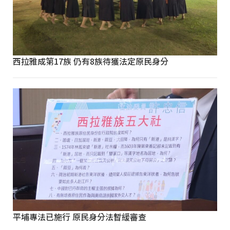
西拉雅成第17族 仍有8族待獲法定原民身分
平埔專法已施行 原民身分法暫緩審查