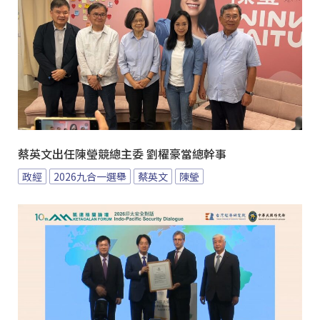
蔡英文出任陳瑩競總主委 劉櫂豪當總幹事
政經
2026九合一選舉
蔡英文
陳瑩