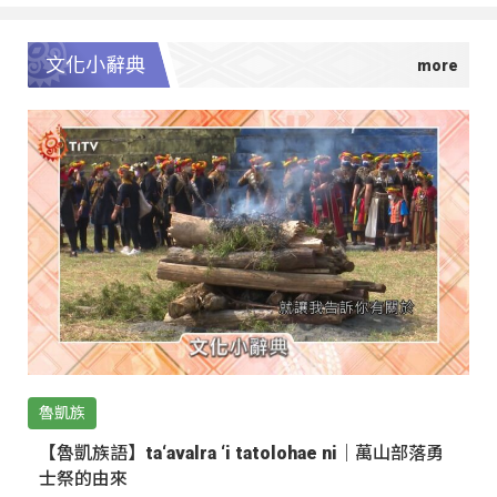
文化小辭典
魯凱族
【魯凱族語】ta‘avalra ‘i tatolohae ni｜萬山部落勇
士祭的由來