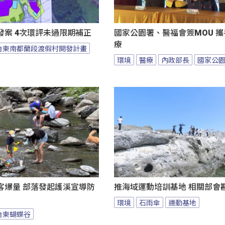
發案 4次環評未過限期補正
國家公園署、醫福會簽MOU 
療
台東南都蘭段渡假村開發計畫
環境
醫療
內政部長
國家公
客爆量 部落發起護溪宣導防
推海域運動培訓基地 相關部會
環境
石雨傘
運動基地
台東蝴蝶谷