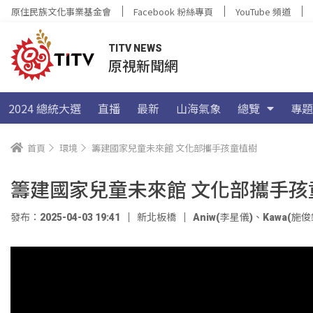
原住民族文化事業基金會
Facebook 粉絲專頁
YouTube 頻道
TITV NEWS
原視新聞網
2024 總統大選
直播
最新
山海氣象
總覽
專題
首頁
環境
籌建國家兒童未來館 文化部攜手孩童植樹
籌建國家兒童未來館 文化部攜手孩
發布：2025-04-03 19:41
新北板橋
Aniw(李星儀)
、
Kawa(施俊