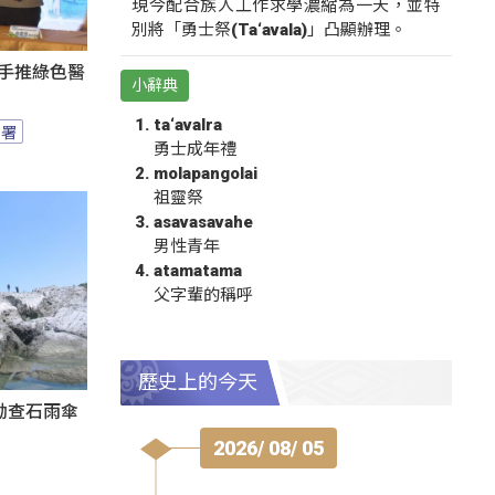
現今配合族人工作求學濃縮為一天，並特
別將「勇士祭(Ta‘avala)」凸顯辦理。
攜手推綠色醫
小辭典
ta‘avalra
園署
勇士成年禮
molapangolai
祖靈祭
asavasavahe
男性青年
atamatama
父字輩的稱呼
歷史上的今天
勘查石雨傘
2026/ 08/ 05