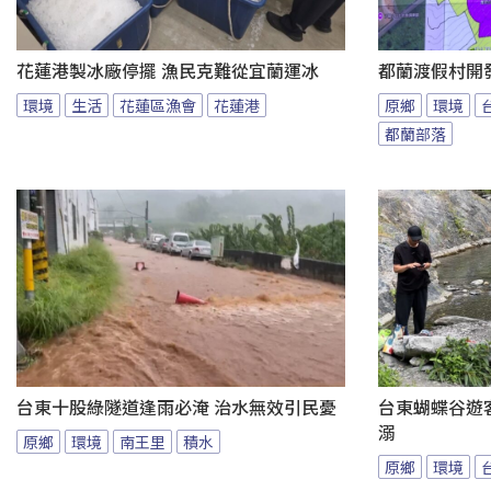
花蓮港製冰廠停擺 漁民克難從宜蘭運冰
都蘭渡假村開
環境
生活
花蓮區漁會
花蓮港
原鄉
環境
都蘭部落
台東十股綠隧道逢雨必淹 治水無效引民憂
台東蝴蝶谷遊
溺
原鄉
環境
南王里
積水
原鄉
環境