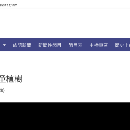
Instagram
族語新聞
新聞性節目
節目表
主播專區
歷史上
童植樹
銘)