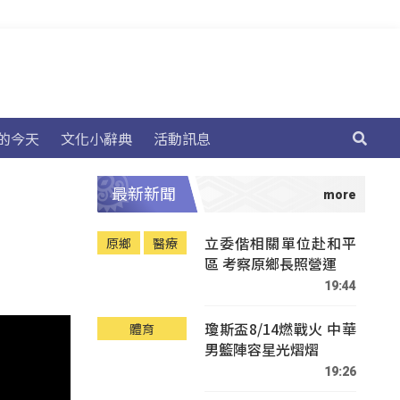
的今天
文化小辭典
活動訊息
最新新聞
立委偕相關單位赴和平
原鄉
醫療
區 考察原鄉長照營運
19:44
瓊斯盃8/14燃戰火 中華
體育
男籃陣容星光熠熠
19:26