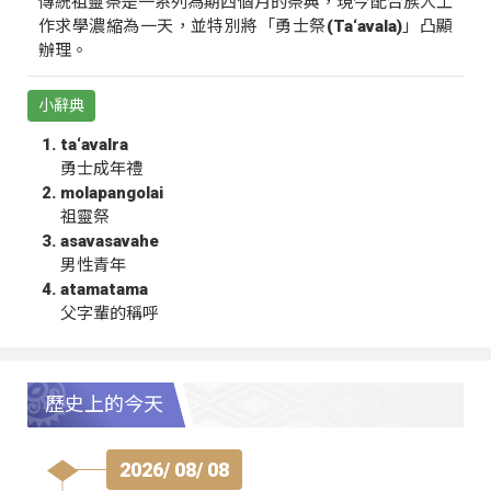
傳統祖靈祭是一系列為期四個月的祭典，現今配合族人工
作求學濃縮為一天，並特別將「勇士祭(Ta‘avala)」凸顯
辦理。
小辭典
ta‘avalra
勇士成年禮
molapangolai
祖靈祭
asavasavahe
男性青年
atamatama
父字輩的稱呼
歷史上的今天
2026/ 08/ 08