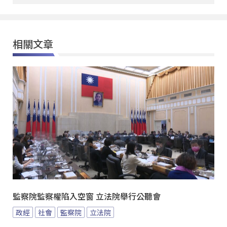
相關文章
監察院監察權陷入空窗 立法院舉行公聽會
政經
社會
監察院
立法院