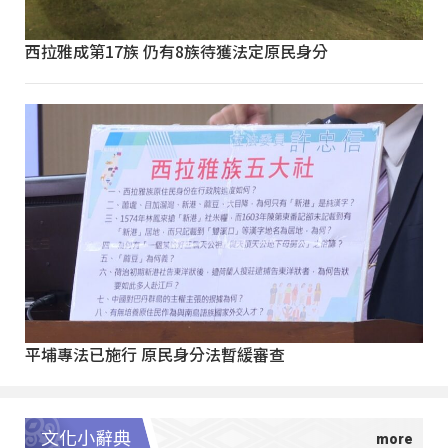
西拉雅成第17族 仍有8族待獲法定原民身分
平埔專法已施行 原民身分法暫緩審查
文化小辭典