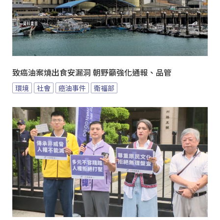
致癌油案燒出食安漏洞 朝野籲強化通報、品管
環境
社會
癌油事件
衛福部