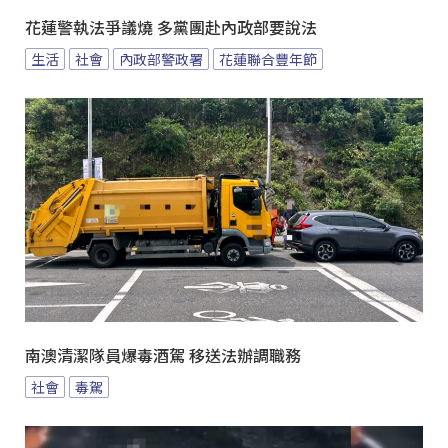
花蓮警執法爭議燒 多黨團赴內政部要說法
生活
社會
內政部警政署
花蓮聯合豐年節
南澳清潔隊員爆毒酒駕 移送法辦調職務
社會
毒駕