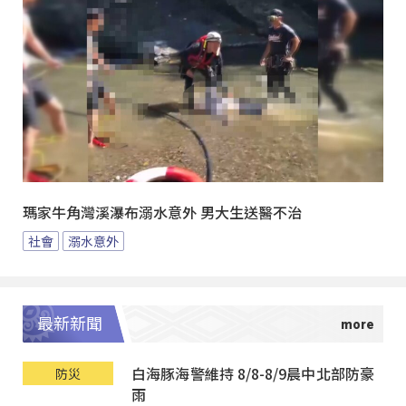
瑪家牛角灣溪瀑布溺水意外 男大生送醫不治
社會
溺水意外
最新新聞
白海豚海警維持 8/8-8/9晨中北部防豪
防災
雨