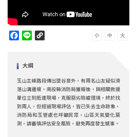
Facebook
Line
A
A
A
大綱
玉山主峰路段傳出墜谷意外，有兩名山友疑似滑
落山溝邊坡，南投縣消防局獲報後，與相關救援
單位立刻抵達現場，克服惡劣險峻環境，終於找
到兩人，但經過現場評估，皆已失去生命跡象，
消防局和玉管處也呼籲民眾，山區天氣變化莫
測，請審慎評估安全風險，避免再度發生憾事。