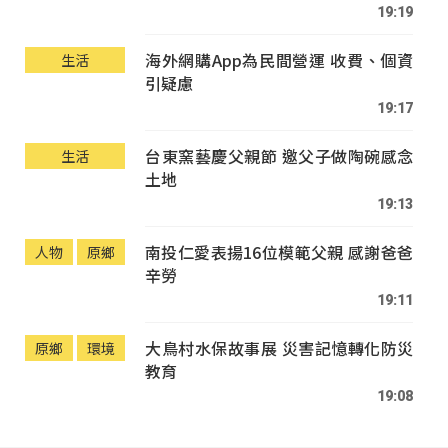
19:19
海外網購App為民間營運 收費、個資
生活
引疑慮
19:17
台東窯藝慶父親節 邀父子做陶碗感念
生活
土地
19:13
南投仁愛表揚16位模範父親 感謝爸爸
人物
原鄉
辛勞
19:11
大鳥村水保故事展 災害記憶轉化防災
原鄉
環境
教育
19:08