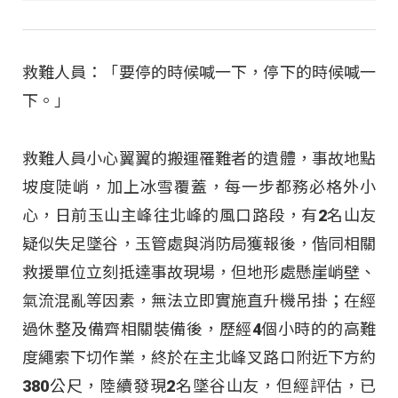
救難人員：「要停的時候喊一下，停下的時候喊一
下。」
救難人員小心翼翼的搬運罹難者的遺體，事故地點
坡度陡峭，加上冰雪覆蓋，每一步都務必格外小
心，日前玉山主峰往北峰的風口路段，有2名山友
疑似失足墜谷，玉管處與消防局獲報後，偕同相關
救援單位立刻抵達事故現場，但地形處懸崖峭壁、
氣流混亂等因素，無法立即實施直升機吊掛；在經
過休整及備齊相關裝備後，歷經4個小時的的高難
度繩索下切作業，終於在主北峰叉路口附近下方約
380公尺，陸續發現2名墜谷山友，但經評估，已