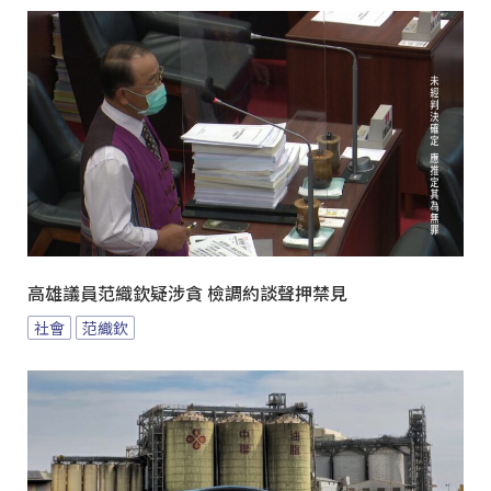
高雄議員范織欽疑涉貪 檢調約談聲押禁見
社會
范織欽