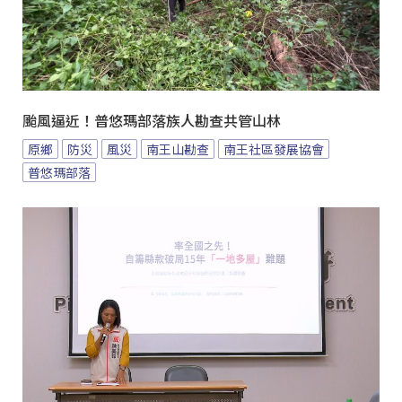
颱風逼近！普悠瑪部落族人勘查共管山林
原鄉
防災
風災
南王山勘查
南王社區發展協會
普悠瑪部落