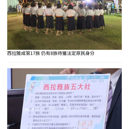
西拉雅成第17族 仍有8族待獲法定原民身分