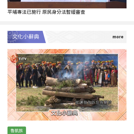
平埔專法已施行 原民身分法暫緩審查
文化小辭典
魯凱族