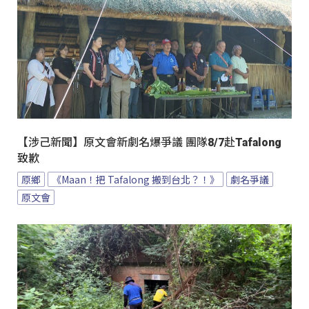
【涉己新聞】原文會新劇名爆爭議 團隊8/7赴Tafalong
致歉
原鄉
《Maan！把 Tafalong 搬到台北？！》
劇名爭議
原文會