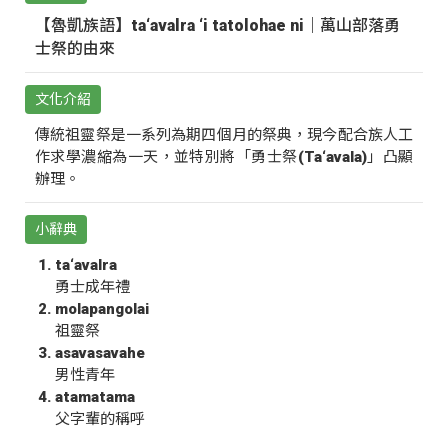
【魯凱族語】ta‘avalra ‘i tatolohae ni｜萬山部落勇
士祭的由來
文化介紹
傳統祖靈祭是一系列為期四個月的祭典，現今配合族人工
作求學濃縮為一天，並特別將「勇士祭(Ta‘avala)」凸顯
辦理。
小辭典
ta‘avalra
勇士成年禮
molapangolai
祖靈祭
asavasavahe
男性青年
atamatama
父字輩的稱呼