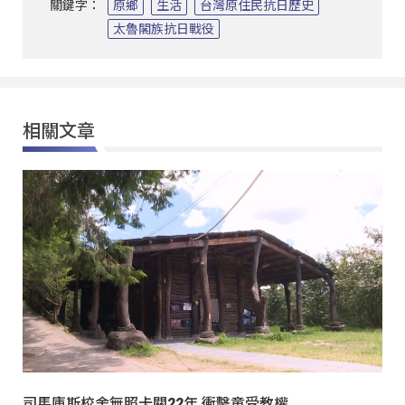
關鍵字：
原鄉
生活
台灣原住民抗日歷史
太魯閣族抗日戰役
相關文章
司馬庫斯校舍無照卡關22年 衝擊童受教權