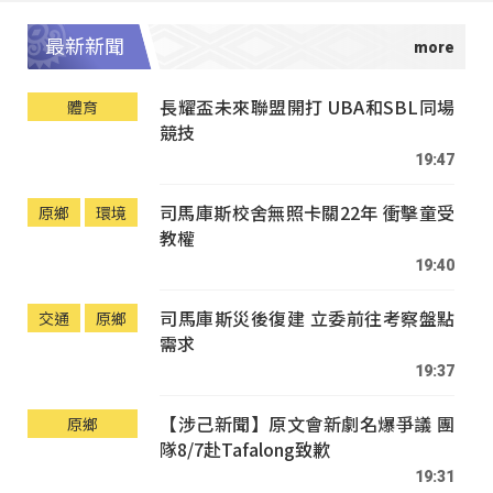
最新新聞
長耀盃未來聯盟開打 UBA和SBL同場
體育
競技
19:47
司馬庫斯校舍無照卡關22年 衝擊童受
原鄉
環境
教權
19:40
司馬庫斯災後復建 立委前往考察盤點
交通
原鄉
需求
19:37
【涉己新聞】原文會新劇名爆爭議 團
原鄉
隊8/7赴Tafalong致歉
19:31