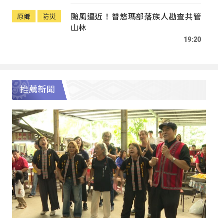
颱風逼近！普悠瑪部落族人勘查共管
原鄉
防災
山林
19:20
推薦新聞