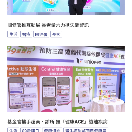
國健署推互動展 長者量六力揪失能警訊
生活
醫療
國健署
長照
基金會攜手超商、診所 推「健康ACE」遠離疾病
生活
89量腰日
健康促進
衛生福利部國民健康署