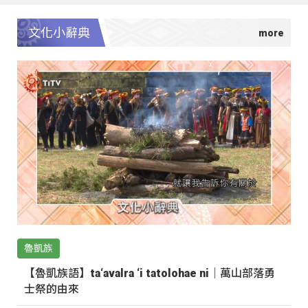
文化小辭典
魯凱族
【魯凱族語】ta‘avalra ‘i tatolohae ni｜萬山部落勇
士祭的由來