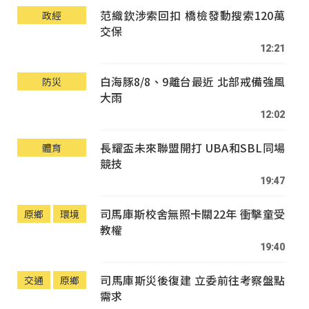
范織欽涉索回扣 橋檢發動搜索120萬
政經
交保
12:21
白海豚8/8、9離台最近 北部戒備強風
防災
大雨
12:02
長耀盃未來聯盟開打 UBA和SBL同場
體育
競技
19:47
司馬庫斯校舍無照卡關22年 衝擊童受
原鄉
環境
教權
19:40
司馬庫斯災後復建 立委前往考察盤點
交通
原鄉
需求