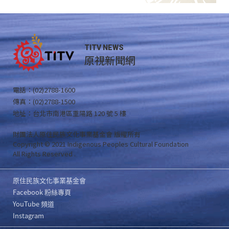
TITV NEWS
原視新聞網
電話：(02)2788-1600
傳真：(02)2788-1500
地址：台北市南港區重陽路 120 號 5 樓
財團法人原住民族文化事業基金會 版權所有
Copyright © 2021 Indigenous Peoples Cultural Foundation
All Rights Reserved .
原住民族文化事業基金會
Facebook 粉絲專頁
YouTube 頻道
Instagram