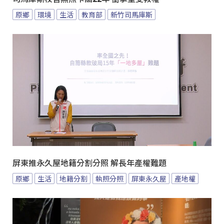
原鄉
環境
生活
教育部
新竹司馬庫斯
屏東推永久屋地籍分割分照 解長年產權難題
原鄉
生活
地籍分割
執照分照
屏東永久屋
產地權