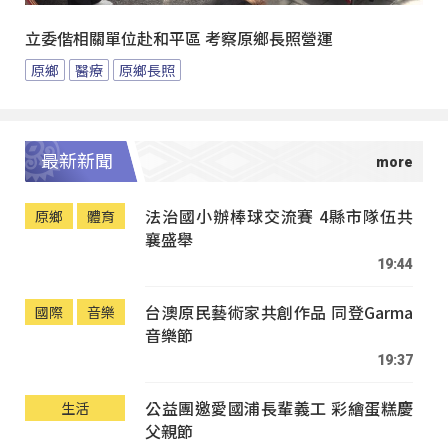
立委偕相關單位赴和平區 考察原鄉長照營運
原鄉
醫療
原鄉長照
最新新聞
法治國小辦棒球交流賽 4縣市隊伍共
原鄉
體育
襄盛舉
19:44
台澳原民藝術家共創作品 同登Garma
國際
音樂
音樂節
19:37
公益團邀愛國浦長輩義工 彩繪蛋糕慶
生活
父親節