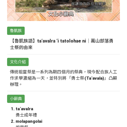
魯凱族
【魯凱族語】ta‘avalra ‘i tatolohae ni｜萬山部落勇
士祭的由來
文化介紹
傳統祖靈祭是一系列為期四個月的祭典，現今配合族人工
作求學濃縮為一天，並特別將「勇士祭(Ta‘avala)」凸顯
辦理。
小辭典
ta‘avalra
勇士成年禮
molapangolai