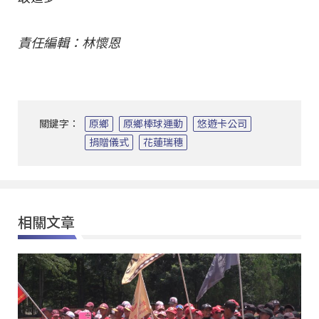
責任編輯：林懷恩
關鍵字：
原鄉
原鄉棒球運動
悠遊卡公司
捐贈儀式
花蓮瑞穗
相關文章