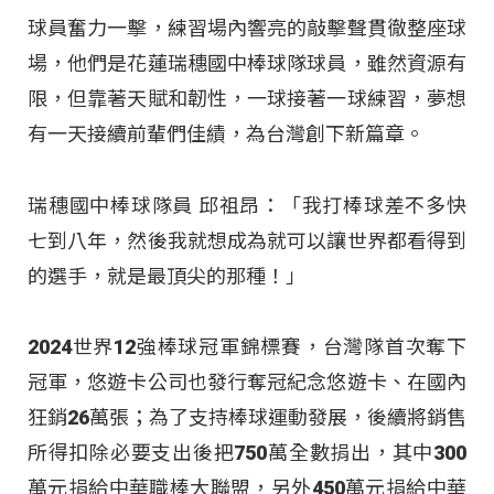
球員奮力一擊，練習場內響亮的敲擊聲貫徹整座球
場，他們是花蓮瑞穗國中棒球隊球員，雖然資源有
限，但靠著天賦和韌性，一球接著一球練習，夢想
有一天接續前輩們佳績，為台灣創下新篇章。
瑞穗國中棒球隊員 邱祖昂：「我打棒球差不多快
七到八年，然後我就想成為就可以讓世界都看得到
的選手，就是最頂尖的那種！」
2024世界12強棒球冠軍錦標賽，台灣隊首次奪下
冠軍，悠遊卡公司也發行奪冠紀念悠遊卡、在國內
狂銷26萬張；為了支持棒球運動發展，後續將銷售
所得扣除必要支出後把750萬全數捐出，其中300
萬元捐給中華職棒大聯盟，另外450萬元捐給中華