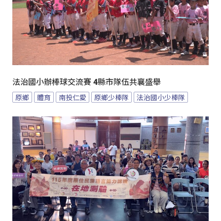
法治國小辦棒球交流賽 4縣市隊伍共襄盛舉
原鄉
體育
南投仁愛
原鄉少棒隊
法治國小少棒隊