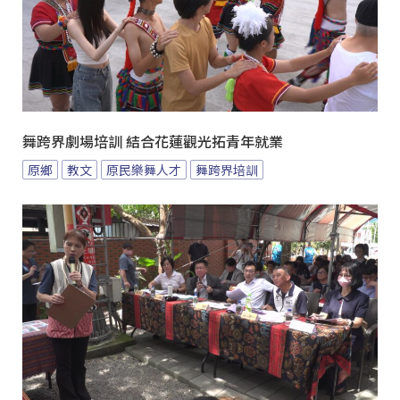
舞跨界劇場培訓 結合花蓮觀光拓青年就業
原鄉
教文
原民樂舞人才
舞跨界培訓