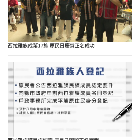
西拉雅族成第17族 原民日慶賀正名成功