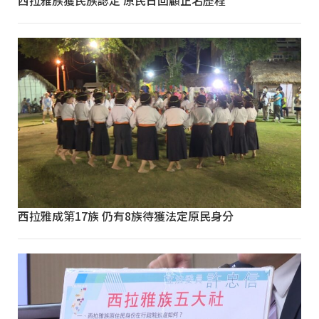
西拉雅族獲民族認定 原民日回顧正名歷程
西拉雅成第17族 仍有8族待獲法定原民身分