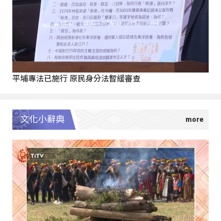
平埔專法已施行 原民身分法暫緩審查
文化小辭典