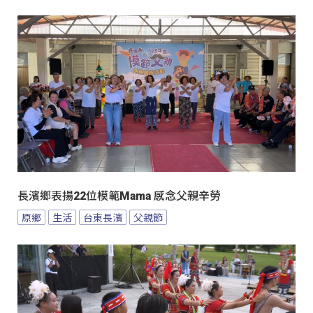
長濱鄉表揚22位模範Mama 感念父親辛勞
原鄉
生活
台東長濱
父親節