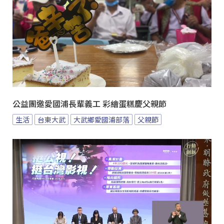
公益團邀愛國浦長輩義工 彩繪蛋糕慶父親節
生活
台東大武
大武鄉愛國浦部落
父親節