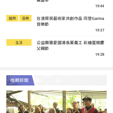
19:44
台澳原民藝術家共創作品 同登Garma
國際
音樂
音樂節
19:37
公益團邀愛國浦長輩義工 彩繪蛋糕慶
生活
父親節
19:28
推薦新聞