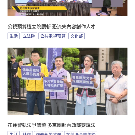
公視預算遭立院腰斬 恐流失內容創作人才
生活
立法院
公共電視預算
文化部
花蓮警執法爭議燒 多黨團赴內政部要說法
生活
社會
內政部警政署
花蓮聯合豐年節