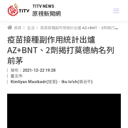
TITV NEWS
原視新聞網
首頁
生活
疫苗接種副作用統計出爐 AZ+BNT、2劑揭打莫德納名列前茅
疫苗接種副作用統計出爐
AZ+BNT、2劑揭打莫德納名列
前茅
發布：2021-12-22 19:28
臺北市
Kimliyan Masikadr(陸萱)
、
Iku lo'oh(張治平)