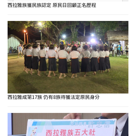
西拉雅族獲民族認定 原民日回顧正名歷程
西拉雅成第17族 仍有8族待獲法定原民身分