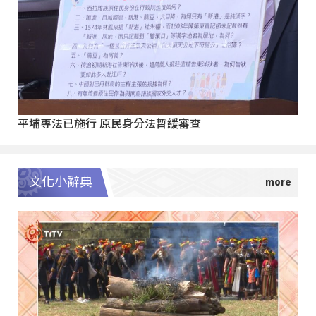
平埔專法已施行 原民身分法暫緩審查
文化小辭典