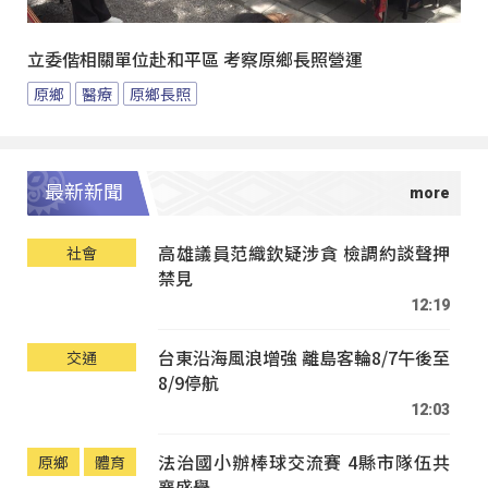
立委偕相關單位赴和平區 考察原鄉長照營運
原鄉
醫療
原鄉長照
最新新聞
高雄議員范織欽疑涉貪 檢調約談聲押
社會
禁見
12:19
台東沿海風浪增強 離島客輪8/7午後至
交通
8/9停航
12:03
法治國小辦棒球交流賽 4縣市隊伍共
原鄉
體育
襄盛舉