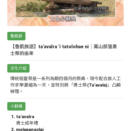
魯凱族
【魯凱族語】ta‘avalra ‘i tatolohae ni｜萬山部落勇
士祭的由來
文化介紹
傳統祖靈祭是一系列為期四個月的祭典，現今配合族人工
作求學濃縮為一天，並特別將「勇士祭(Ta‘avala)」凸顯
辦理。
小辭典
ta‘avalra
勇士成年禮
molapangolai