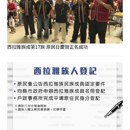
西拉雅族成第17族 原民日慶賀正名成功