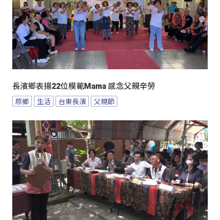
長濱鄉表揚22位模範Mama 感念父親辛勞
原鄉
生活
台東長濱
父親節