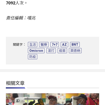
7092人次。
責任編輯：嘎兆
關鍵字：
生活
醫療
7+7
AZ
BNT
Omicron
混打
疫苗
莫德納
防疫
相關文章