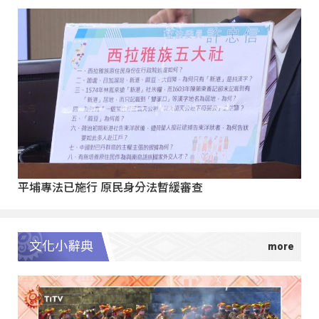
平埔專法已施行 原民身分法暫緩審查
文化小辭典