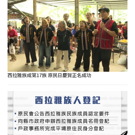
西拉雅族成第17族 原民日慶賀正名成功