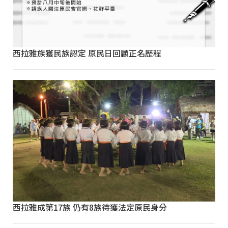
西拉雅族獲民族認定 原民日回顧正名歷程
西拉雅成第17族 仍有8族待獲法定原民身分