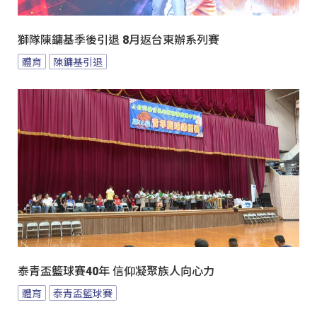
獅隊陳鏞基季後引退 8月返台東辦系列賽
體育
陳鏞基引退
泰青盃籃球賽40年 信仰凝聚族人向心力
體育
泰青盃籃球賽