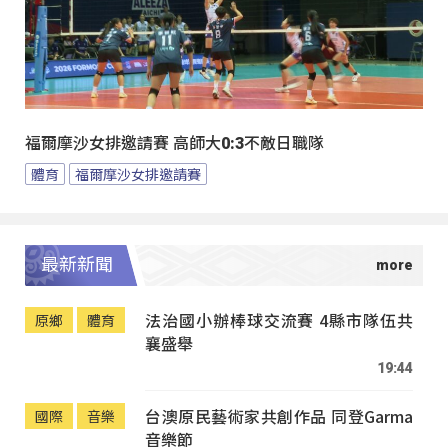
福爾摩沙女排邀請賽 高師大0:3不敵日職隊
體育
福爾摩沙女排邀請賽
最新新聞
法治國小辦棒球交流賽 4縣市隊伍共
原鄉
體育
襄盛舉
19:44
台澳原民藝術家共創作品 同登Garma
國際
音樂
音樂節