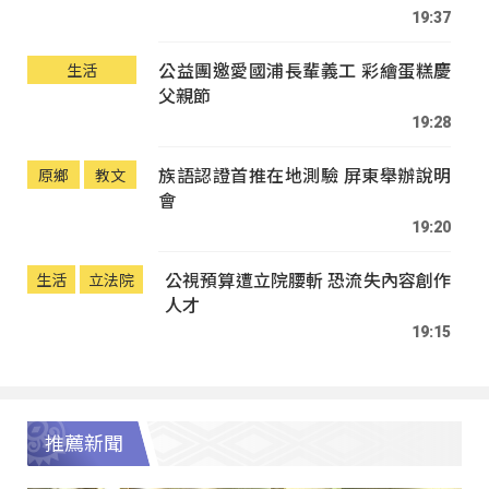
19:37
公益團邀愛國浦長輩義工 彩繪蛋糕慶
生活
父親節
19:28
族語認證首推在地測驗 屏東舉辦說明
原鄉
教文
會
19:20
公視預算遭立院腰斬 恐流失內容創作
生活
立法院
人才
19:15
推薦新聞