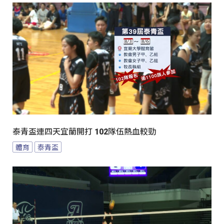
泰青盃連四天宜蘭開打 102隊伍熱血較勁
體育
泰青盃