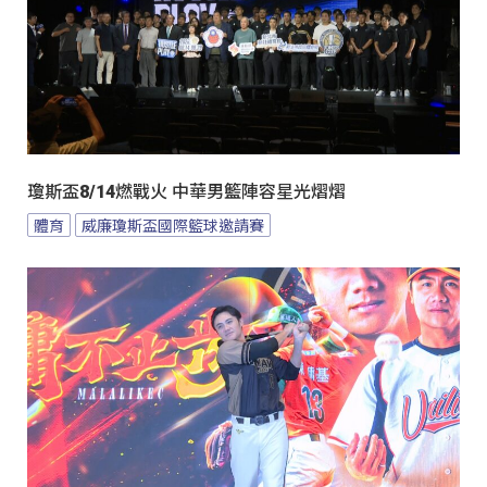
瓊斯盃8/14燃戰火 中華男籃陣容星光熠熠
體育
威廉瓊斯盃國際籃球邀請賽