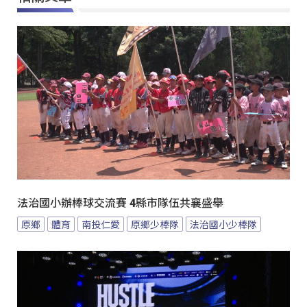
法治國小辦棒球交流賽 4縣市隊伍共襄盛舉
原鄉
體育
南投仁愛
原鄉少棒隊
法治國小少棒隊