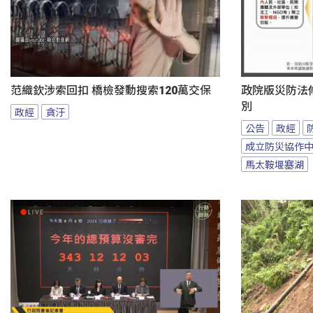
范織欽涉索回扣 橋檢發動搜索120萬交保
政院版災防法
別
政經
貪汙
公告
政經
成立防災協作
馬太鞍堰塞湖