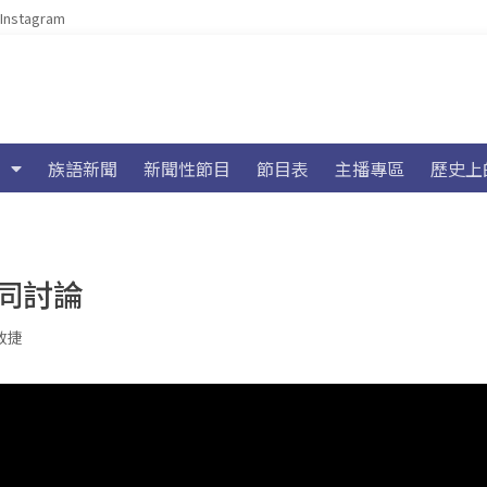
Instagram
族語新聞
新聞性節目
節目表
主播專區
歷史上
同討論
政捷