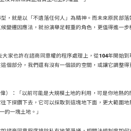
轉型，就是以「不遺落任何人」為精神。而未來原民部落
氣候變遷因應法，就扮演舉足輕重的角色，更值得進一步
去大家也許在諮商同意權的程序處理上，從104年開始到
在這個部分，我們還有沒有一個談的空間，或讓它調整得
i（官大偉）：「以前可能是大規模土地的利用，可是你地熱
它往下探鑽下去，它可以採取到這塊地下面，更大範圍地
一的一塊土地。」
就如諮商同意程序排除私有地等爭議，相關法規制度如何