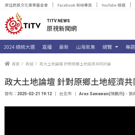
原住民族文化事業基金會
Facebook 粉絲專頁
YouTube 頻道
TITV NEWS
原視新聞網
2024 總統大選
直播
最新
山海氣象
總覽
專題
首頁
政經
政大土地論壇 針對原鄉土地經濟共同討論
政大土地論壇 針對原鄉土地經濟共
發布：2025-02-21 19:12
台北市
Aras Sawawan(陳鵬飛)
、
張