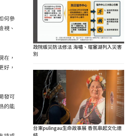
如何參
檢視、
政院版災防法修法 海嘯、堰塞湖列入災害
別
現在，
更好，
的開發可
熱的能
台東pulingau生命故事展 香氛串起文化連
結
支持或