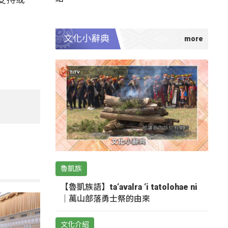
文化小辭典
魯凱族
【魯凱族語】ta‘avalra ‘i tatolohae ni
｜萬山部落勇士祭的由來
文化介紹