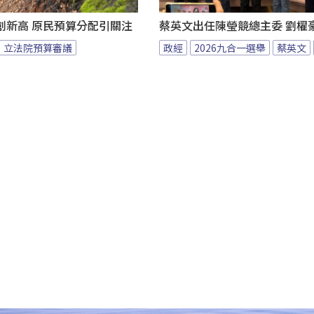
創新高 原民預算分配引關注
蔡英文出任陳瑩競總主委 劉櫂
立法院預算審議
政經
2026九合一選舉
蔡英文