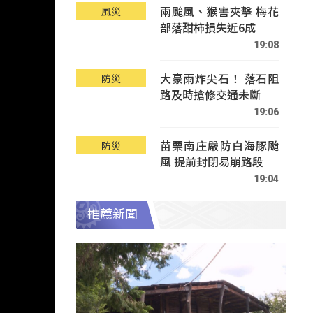
兩颱風、猴害夾擊 梅花
風災
部落甜柿損失近6成
19:08
大豪雨炸尖石！ 落石阻
防災
路及時搶修交通未斷
19:06
苗栗南庄嚴防白海豚颱
防災
風 提前封閉易崩路段
19:04
推薦新聞