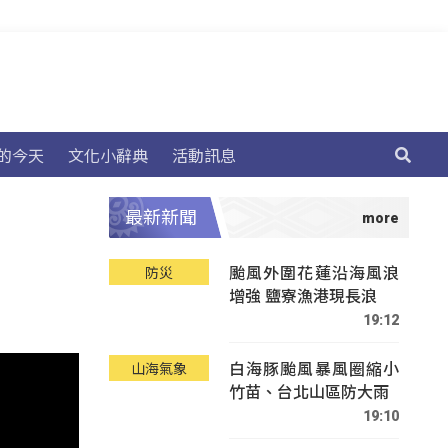
的今天
文化小辭典
活動訊息
最新新聞
颱風外圍花蓮沿海風浪
防災
增強 鹽寮漁港現長浪
19:12
白海豚颱風暴風圈縮小
山海氣象
竹苗、台北山區防大雨
19:10