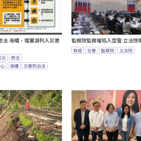
修法 海嘯、堰塞湖列入災害
監察院監察權陷入空窗 立法院
政經
社會
監察院
立法院
防災
修法
中心
海嘯
災害防治法