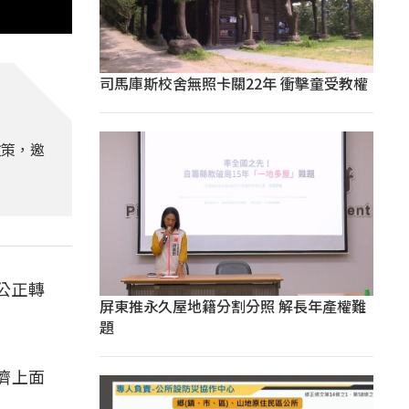
司馬庫斯校舍無照卡關22年 衝擊童受教權
政策，邀
公正轉
屏東推永久屋地籍分割分照 解長年產權難
題
經濟上面