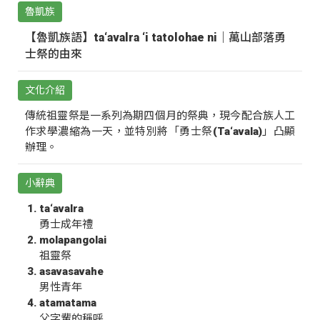
魯凱族
【魯凱族語】ta‘avalra ‘i tatolohae ni｜萬山部落勇
士祭的由來
文化介紹
傳統祖靈祭是一系列為期四個月的祭典，現今配合族人工
作求學濃縮為一天，並特別將「勇士祭(Ta‘avala)」凸顯
辦理。
小辭典
ta‘avalra
勇士成年禮
molapangolai
祖靈祭
asavasavahe
男性青年
atamatama
父字輩的稱呼