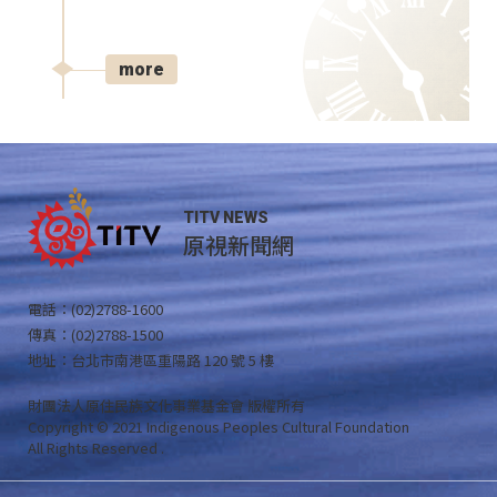
more
TITV NEWS
原視新聞網
電話：(02)2788-1600
傳真：(02)2788-1500
地址：台北市南港區重陽路 120 號 5 樓
財團法人原住民族文化事業基金會 版權所有
Copyright © 2021 Indigenous Peoples Cultural Foundation
All Rights Reserved .