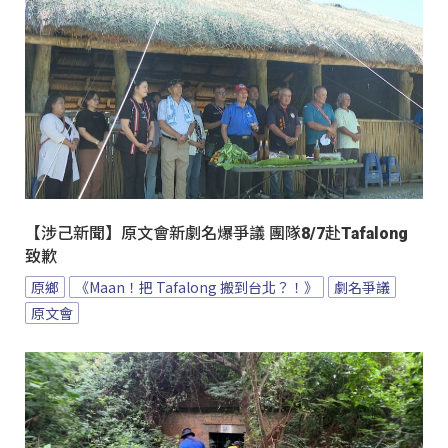
【涉己新聞】原文會新劇名爆爭議 團隊8/7赴Tafalong
致歉
原鄉
《Maan！把 Tafalong 搬到台北？！》
劇名爭議
原文會