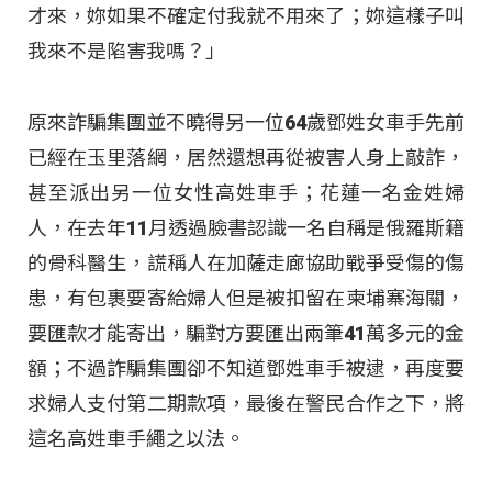
才來，妳如果不確定付我就不用來了；妳這樣子叫
我來不是陷害我嗎？」
原來詐騙集團並不曉得另一位64歲鄧姓女車手先前
已經在玉里落網，居然還想再從被害人身上敲詐，
甚至派出另一位女性高姓車手；花蓮一名金姓婦
人，在去年11月透過臉書認識一名自稱是俄羅斯籍
的骨科醫生，謊稱人在加薩走廊協助戰爭受傷的傷
患，有包裹要寄給婦人但是被扣留在柬埔寨海關，
要匯款才能寄出，騙對方要匯出兩筆41萬多元的金
額；不過詐騙集團卻不知道鄧姓車手被逮，再度要
求婦人支付第二期款項，最後在警民合作之下，將
這名高姓車手繩之以法。