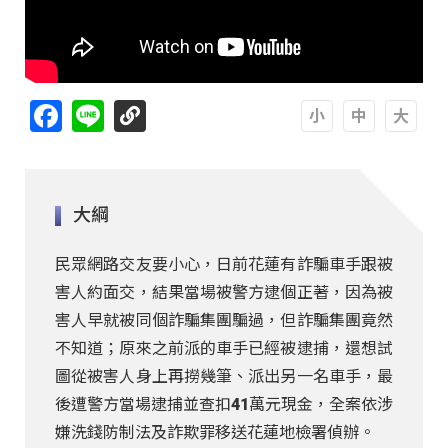
Facebook
Line
A
A
A
大綱
民眾網路交友要小心，日前花蓮有詐騙車手跟被
害人約面交，結果當場被警方逮個正著，因為被
害人早就被同個詐騙集團騙過，但詐騙集團竟然
不知道；原來之前派的車手已經被逮捕，還想試
圖從被害人身上再撈幾筆、派出另一名車手，最
後遭警方當場逮捕並查扣41萬元現金，全案依涉
嫌洗錢防制法及詐欺罪移送花蓮地檢署偵辦。