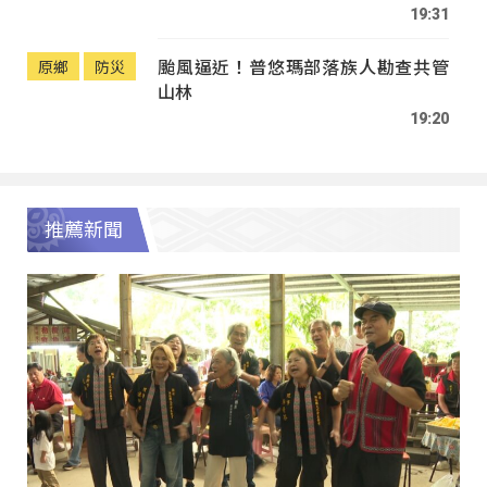
19:31
颱風逼近！普悠瑪部落族人勘查共管
原鄉
防災
山林
19:20
推薦新聞