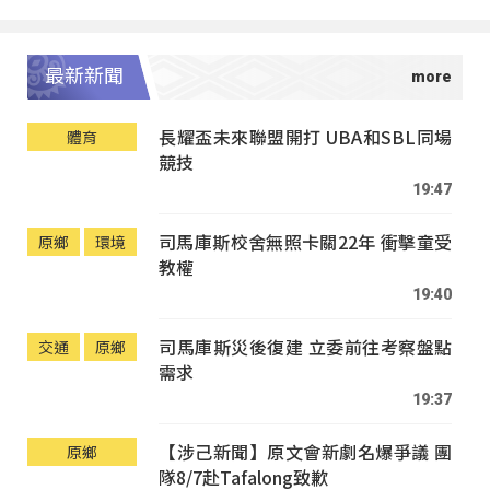
最新新聞
長耀盃未來聯盟開打 UBA和SBL同場
體育
競技
19:47
司馬庫斯校舍無照卡關22年 衝擊童受
原鄉
環境
教權
19:40
司馬庫斯災後復建 立委前往考察盤點
交通
原鄉
需求
19:37
【涉己新聞】原文會新劇名爆爭議 團
原鄉
隊8/7赴Tafalong致歉