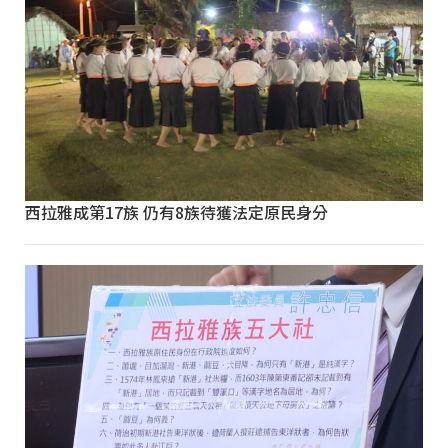
西拉雅成第17族 仍有8族待獲法定原民身分