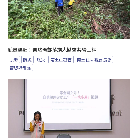
颱風逼近！普悠瑪部落族人勘查共管山林
原鄉
防災
風災
南王山勘查
南王社區發展協會
普悠瑪部落