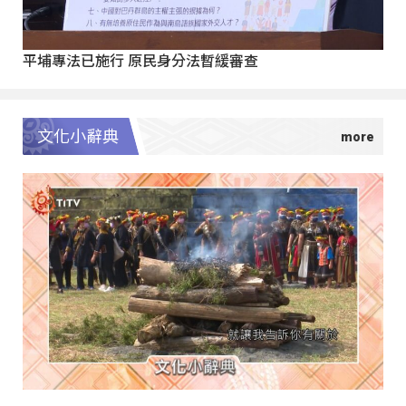
平埔專法已施行 原民身分法暫緩審查
文化小辭典