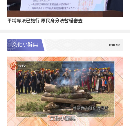
平埔專法已施行 原民身分法暫緩審查
文化小辭典