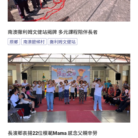
南澳撒利姆文健站揭牌 多元課程陪伴長者
原鄉
南澳碧候村
撒利姆文健站
長濱鄉表揚22位模範Mama 感念父親辛勞