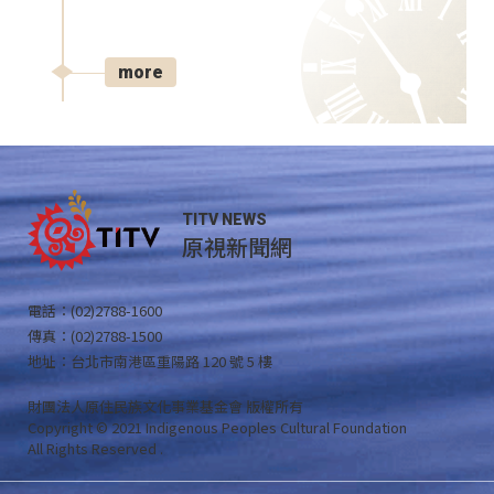
more
TITV NEWS
原視新聞網
電話：(02)2788-1600
傳真：(02)2788-1500
地址：台北市南港區重陽路 120 號 5 樓
財團法人原住民族文化事業基金會 版權所有
Copyright © 2021 Indigenous Peoples Cultural Foundation
All Rights Reserved .