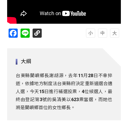
Facebook
Line
A
A
A
大綱
台東縣蘭嶼鄉長謝胡源，去年11月28日不幸猝
逝，依據地方制度法台東縣府決定重新遴選合適
人選，今天15日進行補選投票，4位候選人，最
終由登記第3號的吳清美以623票當選，而她也
將是蘭嶼鄉首位的女性鄉長。