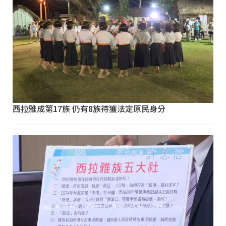
西拉雅成第17族 仍有8族待獲法定原民身分