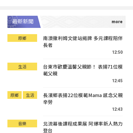
最新新聞
南澳撒利姆文健站揭牌 多元課程陪伴
原鄉
長者
12:50
台東市歡慶溫馨父親節！ 表揚71位模
生活
範父親
12:45
長濱鄉表揚22位模範Mama 感念父親
原鄉
生活
辛勞
12:43
北流幕後課程成果展 阿爆率新人熱力
音樂
登台