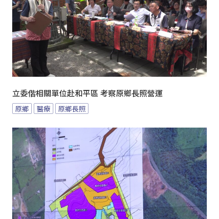
立委偕相關單位赴和平區 考察原鄉長照營運
原鄉
醫療
原鄉長照