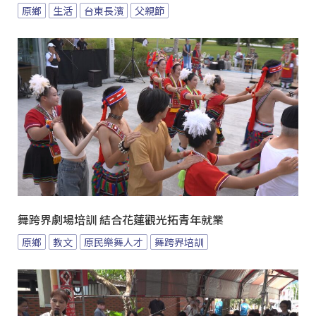
原鄉
生活
台東長濱
父親節
舞跨界劇場培訓 結合花蓮觀光拓青年就業
原鄉
教文
原民樂舞人才
舞跨界培訓