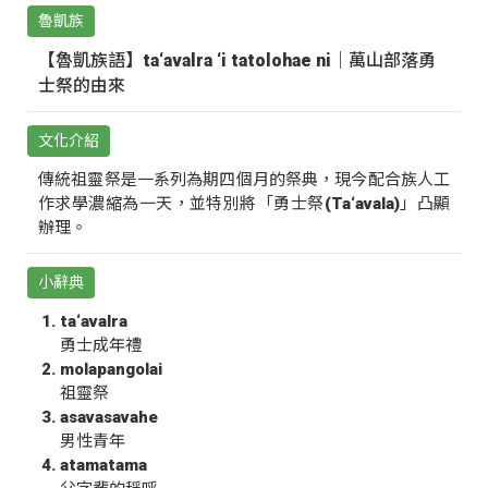
魯凱族
【魯凱族語】ta‘avalra ‘i tatolohae ni｜萬山部落勇
士祭的由來
文化介紹
傳統祖靈祭是一系列為期四個月的祭典，現今配合族人工
作求學濃縮為一天，並特別將「勇士祭(Ta‘avala)」凸顯
辦理。
小辭典
ta‘avalra
勇士成年禮
molapangolai
祖靈祭
asavasavahe
男性青年
atamatama