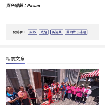
責任編輯：Pawan
關鍵字：
原鄉
政經
吳清美
蘭嶼鄉長補選
相關文章