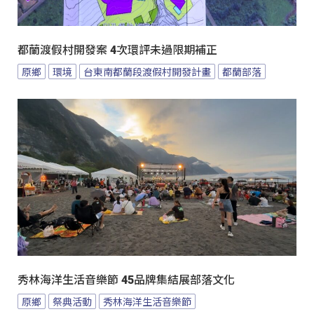
都蘭渡假村開發案 4次環評未過限期補正
原鄉
環境
台東南都蘭段渡假村開發計畫
都蘭部落
秀林海洋生活音樂節 45品牌集結展部落文化
原鄉
祭典活動
秀林海洋生活音樂節