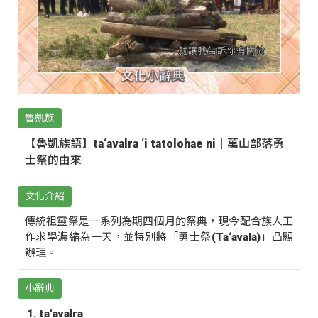
魯凱族
【魯凱族語】ta‘avalra ‘i tatolohae ni｜萬山部落勇
士祭的由來
文化介紹
傳統祖靈祭是一系列為期四個月的祭典，現今配合族人工
作求學濃縮為一天，並特別將「勇士祭(Ta‘avala)」凸顯
辦理。
小辭典
ta‘avalra