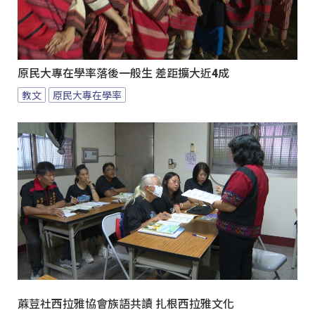
原民大專在學率落後一般生 差距擴大近4成
教文
原民大專在學率
蔴荳社西拉雅協會族語共讀 扎根西拉雅文化