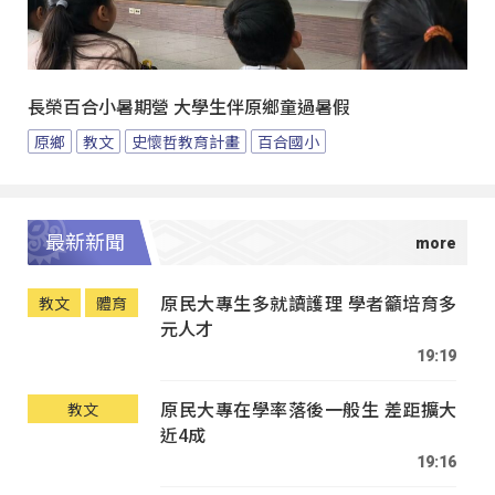
長榮百合小暑期營 大學生伴原鄉童過暑假
原鄉
教文
史懷哲教育計畫
百合國小
最新新聞
原民大專生多就讀護理 學者籲培育多
教文
體育
元人才
19:19
原民大專在學率落後一般生 差距擴大
教文
近4成
19:16