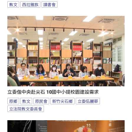
教文
西拉雅族
讀書會
立委偕中央赴尖石 10國中小提校園建設需求
原鄉
教文
原民會
新竹尖石鄉
立委伍麗華
立法院教文委員會