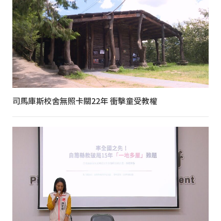
司馬庫斯校舍無照卡關22年 衝擊童受教權