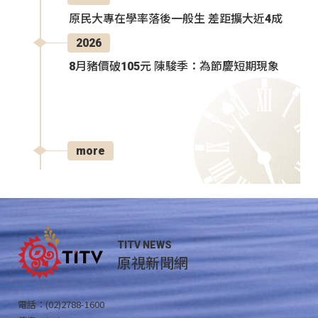
原民大專在學率落後一般生 差距擴大近4成
2026
8月豬價破105元 陳駿季：為節慶短期現象
more
TITV NEWS
原視新聞網
電話：(02)2788-1600