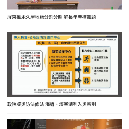
屏東推永久屋地籍分割分照 解長年產權難題
政院版災防法修法 海嘯、堰塞湖列入災害別