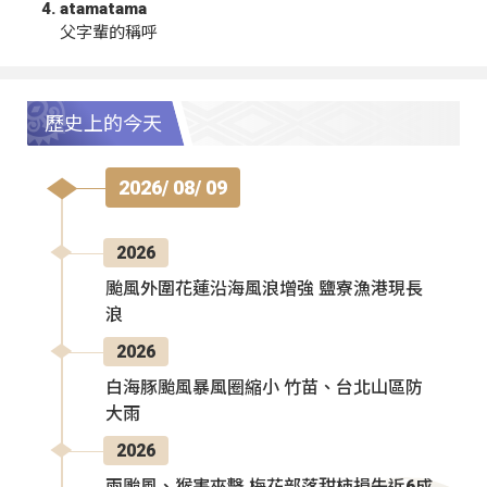
atamatama
父字輩的稱呼
歷史上的今天
2026/ 08/ 09
2026
颱風外圍花蓮沿海風浪增強 鹽寮漁港現長
浪
2026
白海豚颱風暴風圈縮小 竹苗、台北山區防
大雨
2026
兩颱風、猴害夾擊 梅花部落甜柿損失近6成