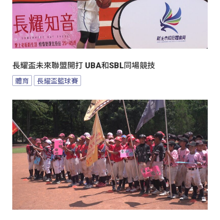
長耀盃未來聯盟開打 UBA和SBL同場競技
體育
長耀盃籃球賽