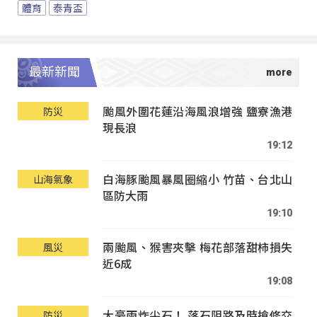
體育
泰青盃
最新新聞
颱風外圍花蓮沿海風浪增強 鹽寮漁港
防災
現長浪
19:12
白海豚颱風暴風圈縮小 竹苗、台北山
山海氣象
區防大雨
19:10
兩颱風、猴害夾擊 梅花部落甜柿損失
風災
近6成
19:08
大豪雨炸尖石！ 落石阻路及時搶修交
防災