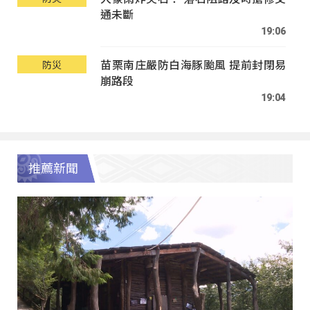
通未斷
19:06
苗栗南庄嚴防白海豚颱風 提前封閉易
防災
崩路段
19:04
推薦新聞