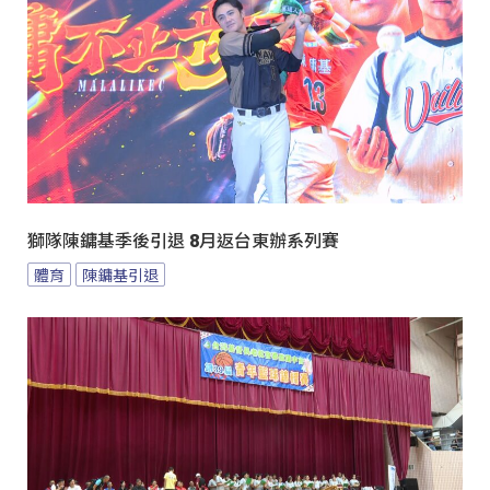
獅隊陳鏞基季後引退 8月返台東辦系列賽
體育
陳鏞基引退