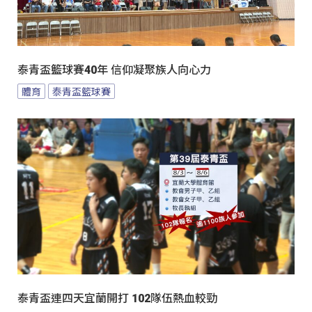
泰青盃籃球賽40年 信仰凝聚族人向心力
體育
泰青盃籃球賽
泰青盃連四天宜蘭開打 102隊伍熱血較勁