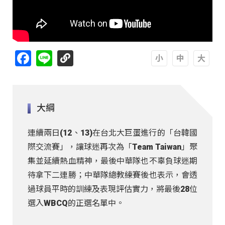
Facebook
Line
A
A
A
大綱
連續兩日(12、13)在台北大巨蛋進行的「台韓國
際交流賽」，讓球迷再次為「Team Taiwan」聚
集並延續熱血精神，最後中華隊也不辜負球迷期
待拿下二連勝；中華隊總教練賽後也表示，會透
過球員平時的訓練及表現評估實力，將最後28位
選入WBCQ的正選名單中。