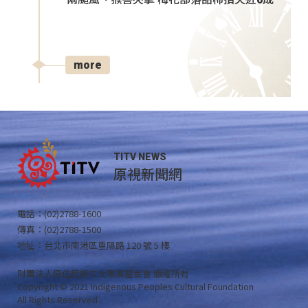
more
TITV NEWS
原視新聞網
電話：(02)2788-1600
傳真：(02)2788-1500
地址：台北市南港區重陽路 120 號 5 樓
財團法人原住民族文化事業基金會 版權所有
Copyright © 2021 Indigenous Peoples Cultural Foundation
All Rights Reserved .