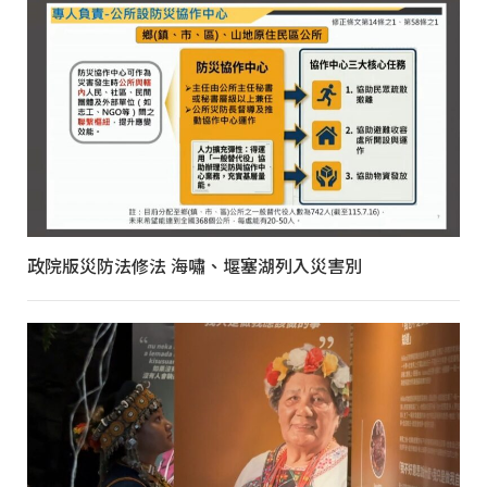
政院版災防法修法 海嘯、堰塞湖列入災害別