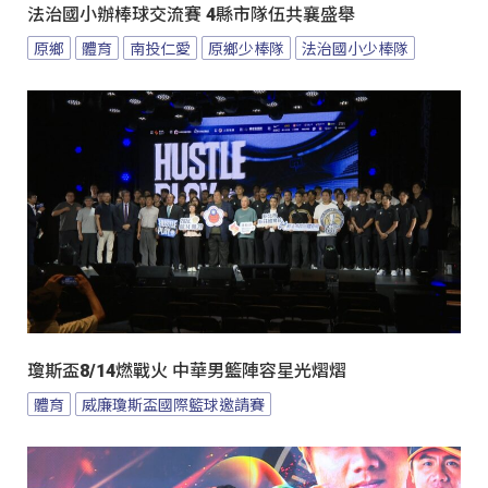
法治國小辦棒球交流賽 4縣市隊伍共襄盛舉
原鄉
體育
南投仁愛
原鄉少棒隊
法治國小少棒隊
瓊斯盃8/14燃戰火 中華男籃陣容星光熠熠
體育
威廉瓊斯盃國際籃球邀請賽