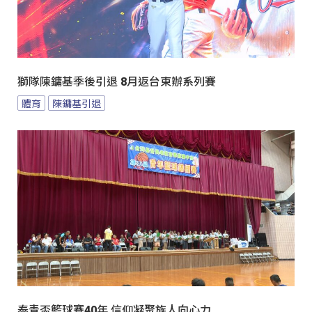
獅隊陳鏞基季後引退 8月返台東辦系列賽
體育
陳鏞基引退
泰青盃籃球賽40年 信仰凝聚族人向心力