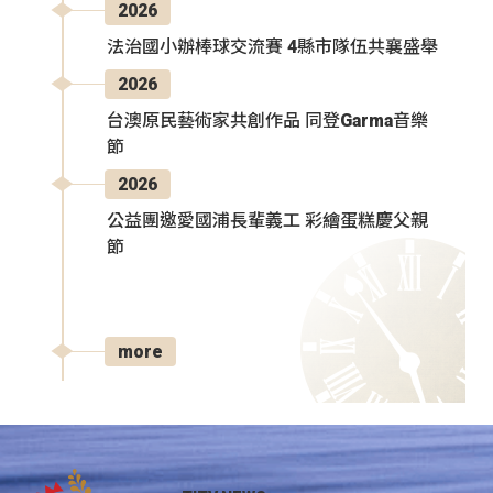
2026
法治國小辦棒球交流賽 4縣市隊伍共襄盛舉
2026
台澳原民藝術家共創作品 同登Garma音樂
節
2026
公益團邀愛國浦長輩義工 彩繪蛋糕慶父親
節
more