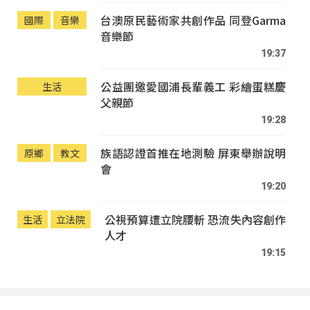
台澳原民藝術家共創作品 同登Garma
國際
音樂
音樂節
19:37
公益團邀愛國浦長輩義工 彩繪蛋糕慶
生活
父親節
19:28
族語認證首推在地測驗 屏東舉辦說明
原鄉
教文
會
19:20
公視預算遭立院腰斬 恐流失內容創作
生活
立法院
人才
19:15