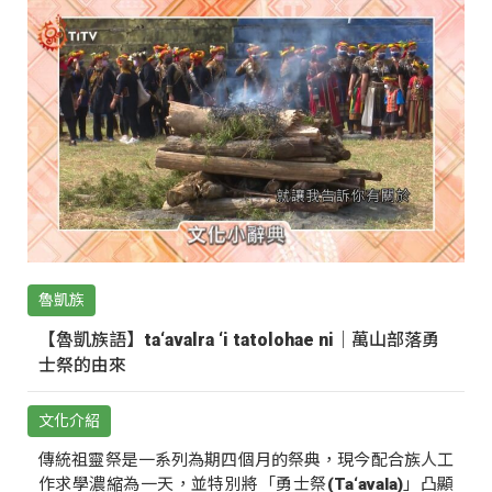
魯凱族
【魯凱族語】ta‘avalra ‘i tatolohae ni｜萬山部落勇
士祭的由來
文化介紹
傳統祖靈祭是一系列為期四個月的祭典，現今配合族人工
作求學濃縮為一天，並特別將「勇士祭(Ta‘avala)」凸顯