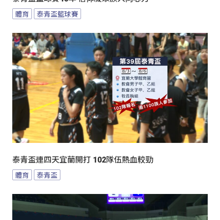
體育
泰青盃籃球賽
泰青盃連四天宜蘭開打 102隊伍熱血較勁
體育
泰青盃