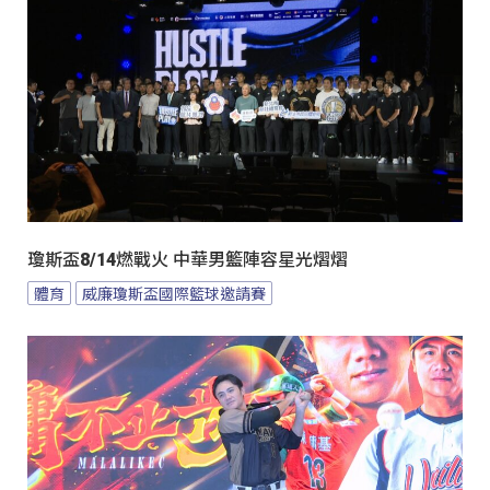
瓊斯盃8/14燃戰火 中華男籃陣容星光熠熠
體育
威廉瓊斯盃國際籃球邀請賽