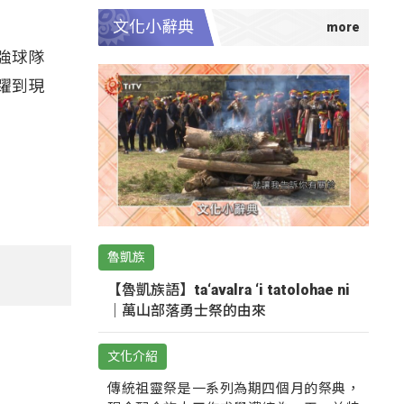
文化小辭典
強球隊
躍到現
魯凱族
【魯凱族語】ta‘avalra ‘i tatolohae ni
｜萬山部落勇士祭的由來
文化介紹
傳統祖靈祭是一系列為期四個月的祭典，