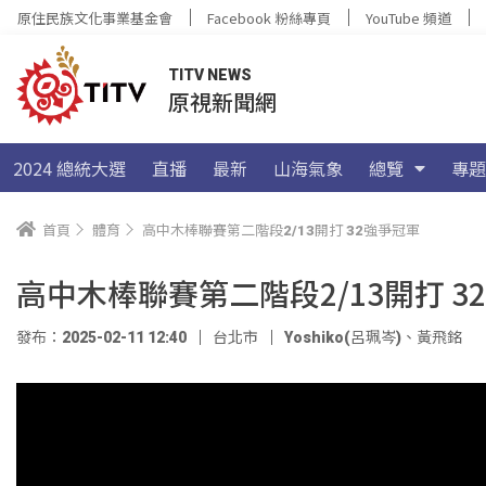
原住民族文化事業基金會
Facebook 粉絲專頁
YouTube 頻道
TITV NEWS
原視新聞網
2024 總統大選
直播
最新
山海氣象
總覽
專題
首頁
體育
高中木棒聯賽第二階段2/13開打 32強爭冠軍
高中木棒聯賽第二階段2/13開打 3
發布：2025-02-11 12:40
台北市
Yoshiko(呂珮岑)
、
黃飛銘