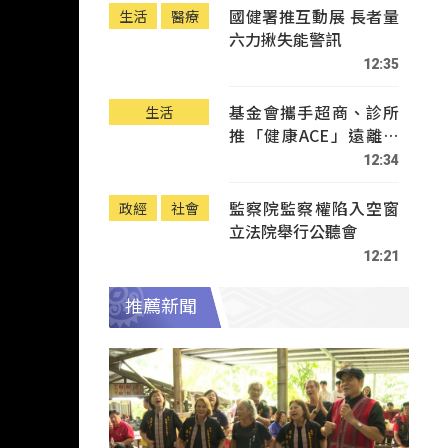
國健署推互動展 長者量
生活
醫療
六力揪失能警訊
12:35
基金會攜手超商、診所
生活
推「健康ACE」遠離疾
病
12:34
監察院監察權陷入空窗
政經
社會
立法院舉行公聽會
12:21
推薦新聞