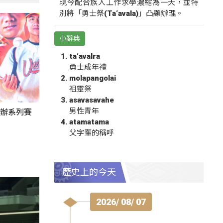
現今配合族人工作求學濃縮為一天，並特
別將「勇士祭(Ta‘avala)」凸顯辦理。
小辭典
ta‘avalra
勇士成年禮
molapangolai
祖靈祭
asavasavahe
男性青年
東辦系列賽
atamatama
父字輩的稱呼
歷史上的今天
2026/ 08/ 07