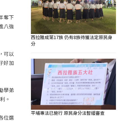
年奪下
進八強
西拉雅成第17族 仍有8族待獲法定原民身
分
，可以
好好加
勵學弟
順利。
平埔專法已施行 原民身分法暫緩審查
各位選