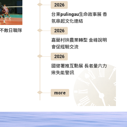
2026
台東pulingau生命故事展 香
氛串起文化連結
3不敵日職隊
2026
嘉蘭村拚農業轉型 金峰說明
會促經驗交流
2026
國健署推互動展 長者量六力
揪失能警訊
more