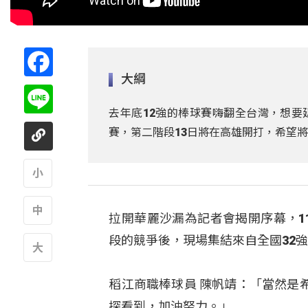
Facebook
大綱
Line
去年底12強的棒球賽嗨翻全台灣，想要
賽，第二階段13日將在高雄開打，希望
A
拉開華麗沙漏為記者會揭開序幕，1
A
段的競爭後，現場集結來自全國32
A
稻江商職棒球員 陳帆靖：「當然是
探看到，加油努力。」