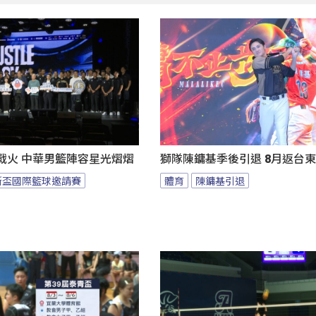
燃戰火 中華男籃陣容星光熠熠
獅隊陳鏞基季後引退 8月返台
斯盃國際籃球邀請賽
體育
陳鏞基引退