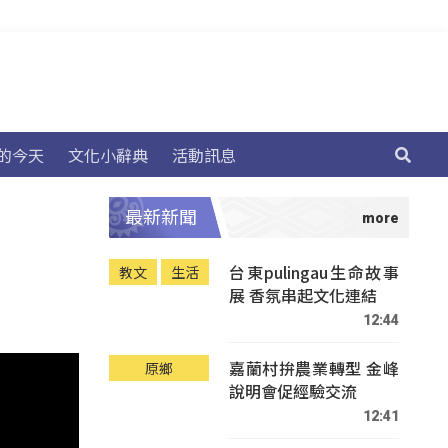
的今天
文化小辭典
活動訊息
最新新聞
台東pulingau生命故事
教文
生活
展 香氛串起文化連結
12:44
嘉蘭村拚農業轉型 金峰
原鄉
說明會促經驗交流
12:41