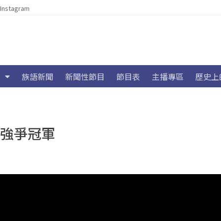
Instagram
族語新聞
新聞性節目
節目表
主播專區
歷史上
2強爭冠軍