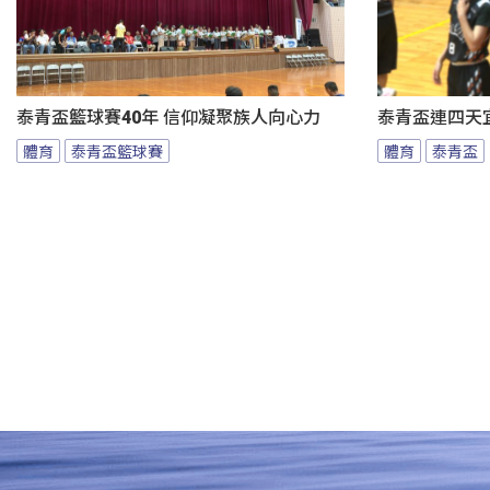
泰青盃籃球賽40年 信仰凝聚族人向心力
泰青盃連四天宜
體育
泰青盃籃球賽
體育
泰青盃