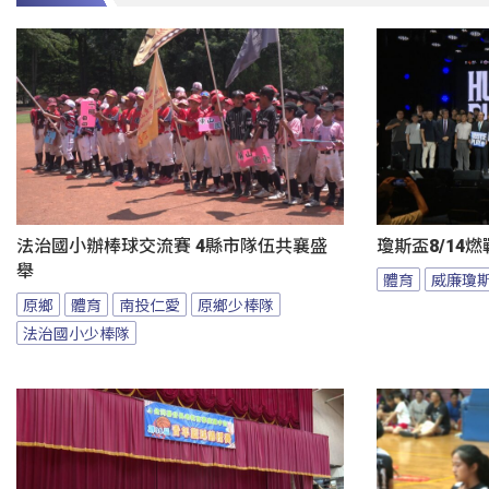
法治國小辦棒球交流賽 4縣市隊伍共襄盛
瓊斯盃8/14
舉
體育
威廉瓊
原鄉
體育
南投仁愛
原鄉少棒隊
法治國小少棒隊