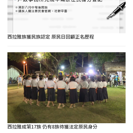
西拉雅族獲民族認定 原民日回顧正名歷程
西拉雅成第17族 仍有8族待獲法定原民身分