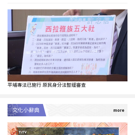
平埔專法已施行 原民身分法暫緩審查
文化小辭典