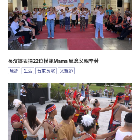
長濱鄉表揚22位模範Mama 感念父親辛勞
原鄉
生活
台東長濱
父親節