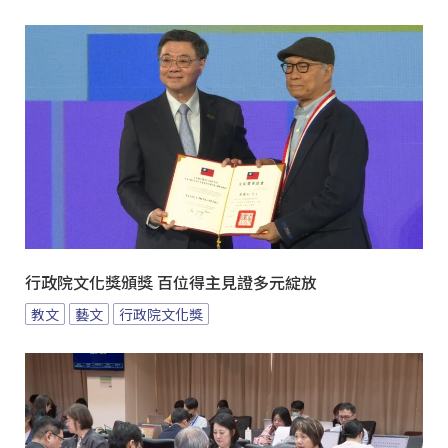
行政院文化獎頒獎 百位得主見證多元綻放
教文
藝文
行政院文化獎