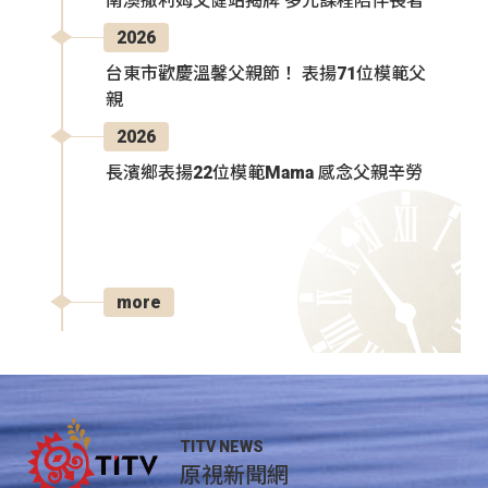
南澳撒利姆文健站揭牌 多元課程陪伴長者
2026
台東市歡慶溫馨父親節！ 表揚71位模範父
親
2026
長濱鄉表揚22位模範Mama 感念父親辛勞
more
TITV NEWS
原視新聞網