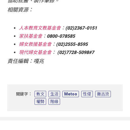
協助就醫、製作筆錄。
相關資源：
人本教育文教基金會
：(02)2367-0151
家扶基金會
：0800-078585
婦女救援基金會
：(02)2555-8595
現代婦女基金會
： (02)7728-5098#7
責任編輯：嘎兆
關鍵字：
教文
生活
Metoo
性侵
撒古流
權勢
階級