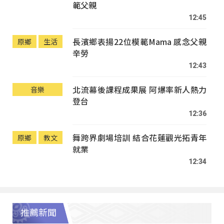
範父親
12:45
長濱鄉表揚22位模範Mama 感念父親
原鄉
生活
辛勞
12:43
北流幕後課程成果展 阿爆率新人熱力
音樂
登台
12:36
舞跨界劇場培訓 結合花蓮觀光拓青年
原鄉
教文
就業
12:34
推薦新聞