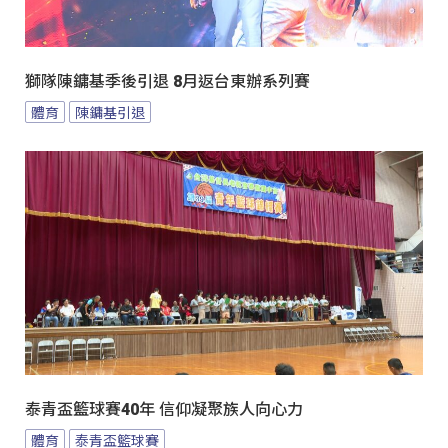
獅隊陳鏞基季後引退 8月返台東辦系列賽
體育
陳鏞基引退
泰青盃籃球賽40年 信仰凝聚族人向心力
體育
泰青盃籃球賽