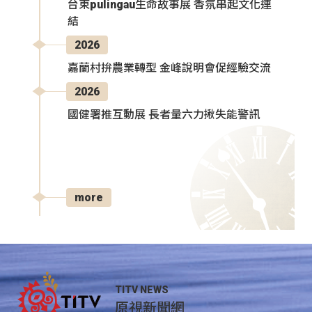
台東pulingau生命故事展 香氛串起文化連
結
2026
嘉蘭村拚農業轉型 金峰說明會促經驗交流
2026
國健署推互動展 長者量六力揪失能警訊
more
TITV NEWS
原視新聞網