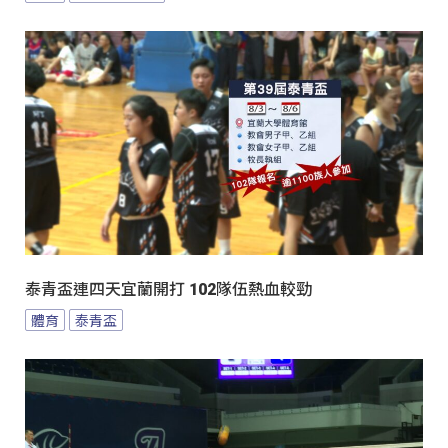
泰青盃連四天宜蘭開打 102隊伍熱血較勁
體育
泰青盃