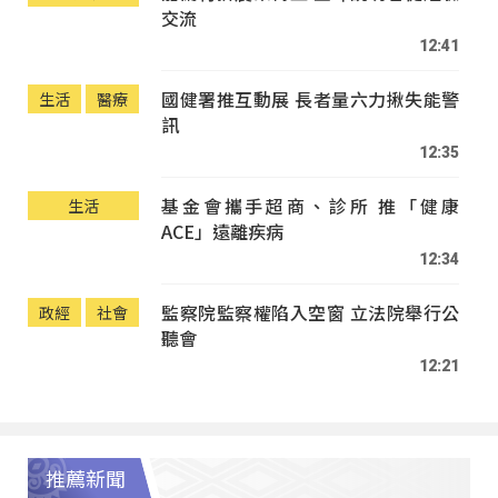
交流
12:41
國健署推互動展 長者量六力揪失能警
生活
醫療
訊
12:35
基金會攜手超商、診所 推「健康
生活
ACE」遠離疾病
12:34
監察院監察權陷入空窗 立法院舉行公
政經
社會
聽會
12:21
推薦新聞