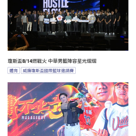
瓊斯盃8/14燃戰火 中華男籃陣容星光熠熠
體育
威廉瓊斯盃國際籃球邀請賽