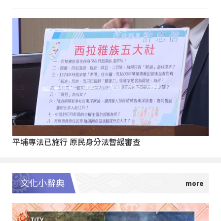
平埔專法已施行 原民身分法暫緩審查
文化小辭典