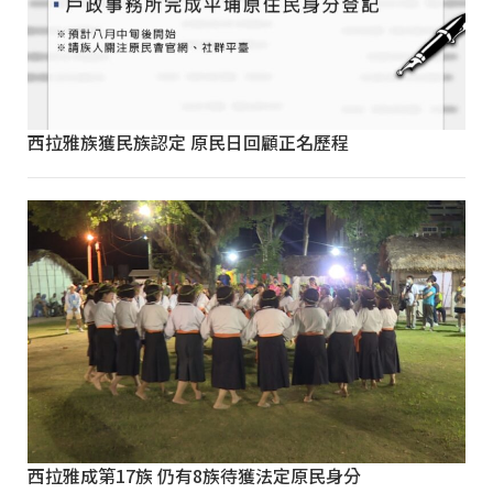
西拉雅族獲民族認定 原民日回顧正名歷程
西拉雅成第17族 仍有8族待獲法定原民身分