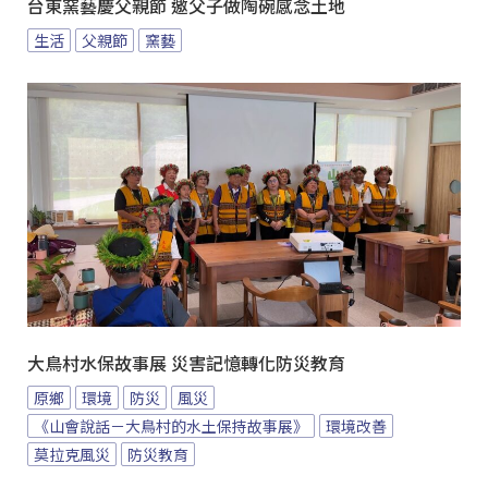
台東窯藝慶父親節 邀父子做陶碗感念土地
生活
父親節
窯藝
大鳥村水保故事展 災害記憶轉化防災教育
原鄉
環境
防災
風災
《山會說話－大鳥村的水土保持故事展》
環境改善
莫拉克風災
防災教育