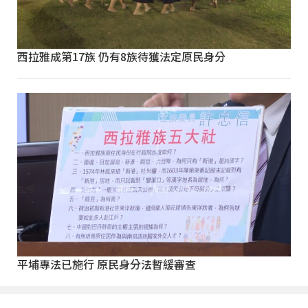
西拉雅成第17族 仍有8族待獲法定原民身分
平埔專法已施行 原民身分法暫緩審查