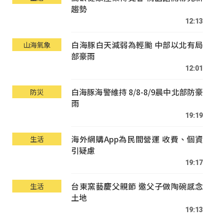
趨勢
12:13
白海豚白天減弱為輕颱 中部以北有局
山海氣象
部豪雨
12:01
白海豚海警維持 8/8-8/9晨中北部防豪
防災
雨
19:19
海外網購App為民間營運 收費、個資
生活
引疑慮
19:17
台東窯藝慶父親節 邀父子做陶碗感念
生活
土地
19:13