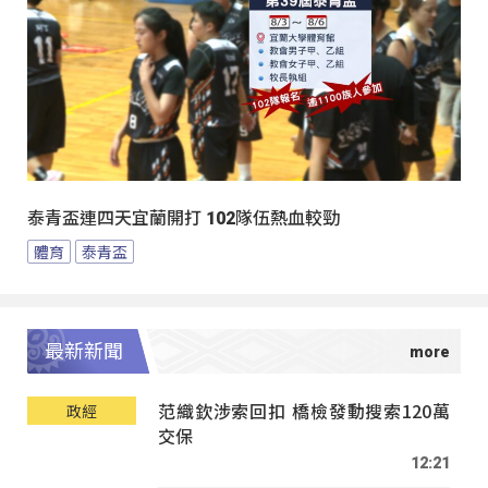
泰青盃連四天宜蘭開打 102隊伍熱血較勁
體育
泰青盃
最新新聞
范織欽涉索回扣 橋檢發動搜索120萬
政經
交保
12:21