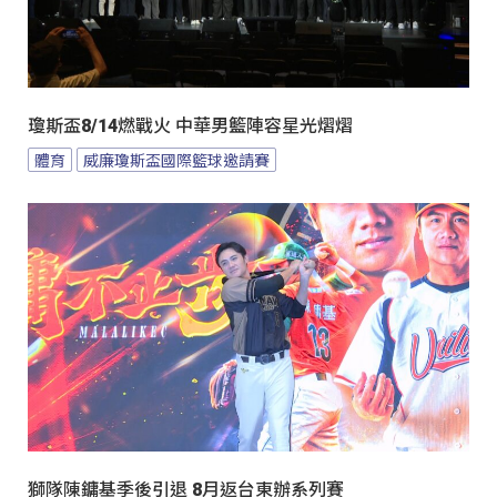
瓊斯盃8/14燃戰火 中華男籃陣容星光熠熠
體育
威廉瓊斯盃國際籃球邀請賽
獅隊陳鏞基季後引退 8月返台東辦系列賽