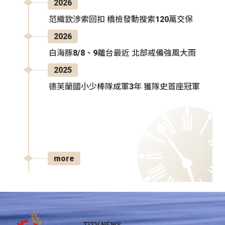
2026
范織欽涉索回扣 橋檢發動搜索120萬交保
2026
白海豚8/8、9離台最近 北部戒備強風大雨
2025
德芙蘭國小少棒隊成軍3年 獲隊史首座冠軍
more