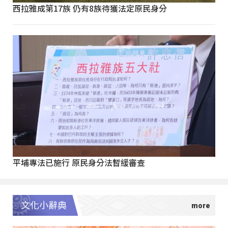
西拉雅成第17族 仍有8族待獲法定原民身分
平埔專法已施行 原民身分法暫緩審查
文化小辭典