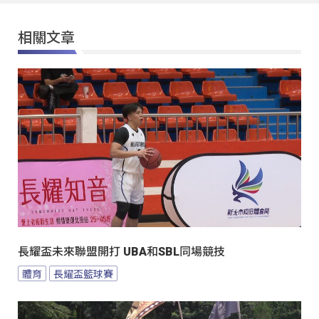
相關文章
長耀盃未來聯盟開打 UBA和SBL同場競技
體育
長耀盃籃球賽