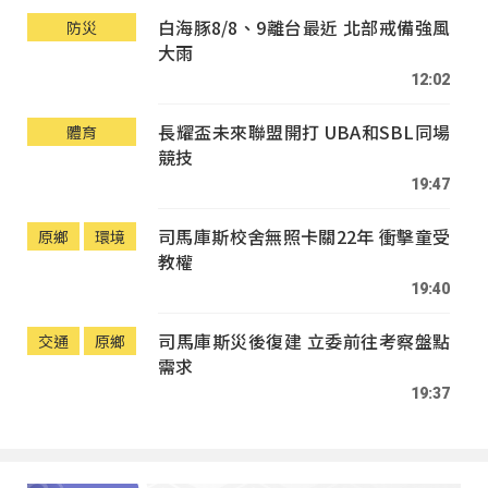
白海豚8/8、9離台最近 北部戒備強風
防災
大雨
12:02
長耀盃未來聯盟開打 UBA和SBL同場
體育
競技
19:47
司馬庫斯校舍無照卡關22年 衝擊童受
原鄉
環境
教權
19:40
司馬庫斯災後復建 立委前往考察盤點
交通
原鄉
需求
19:37