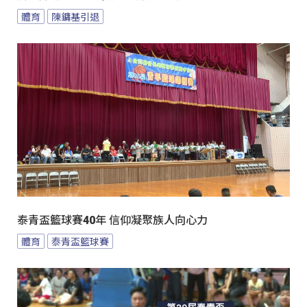
體育
陳鏞基引退
泰青盃籃球賽40年 信仰凝聚族人向心力
體育
泰青盃籃球賽